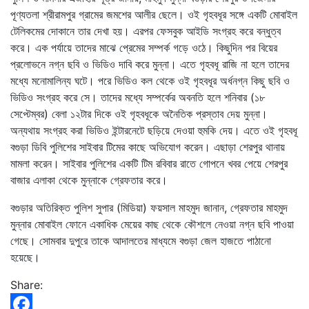
পূণ্যতলা শ্রীরামপুর গ্রামের জমশের আলীর ছেলে। ওই গৃহবধূর সঙ্গে একটি মোবাইল
টেলিকমের দোকানে তার দেখা হয়। এরপর ফেসবুক আইডি সংগ্রহ করে বন্ধুত্ব
করে। এক পর্যায়ে তাদের মাঝে প্রেমের সম্পর্ক গড়ে ওঠে। কিছুদিন পর বিয়ের
প্রলোভনে নগ্ন ছবি ও ভিডিও দাবি করে মুন্না। এতে গৃহবধূ রাজি না হলে তাদের
মধ্যে মনোমালিন্য ঘটে। পরে ভিডিও কল থেকে ওই গৃহবধূর অর্ধনগ্ন কিছু ছবি ও
ভিডিও সংগ্রহ করে সে। তাদের মধ্যে সম্পর্কের অবনতি হলে শনিবার (১৮
সেপ্টেম্বর) বেলা ১২টার দিকে ওই গৃহবধূকে অনৈতিক প্রস্তাব দেয় মুন্না।
অন্যথায় সংগ্রহ করা ভিডিও ইন্টারনেটে ছড়িয়ে দেওয়া হুমকি দেয়। এতে ওই গৃহবধূ
বগুড়া ডিবি পুলিশের সাইবার টিমের কাছে অভিযোগ করেন। এছাড়া শেরপুর থানায়
মামলা করেন। সাইবার পুলিশের একটি টিম রবিবার রাতে গোপনে খবর পেয়ে শেরপুর
বাজার এলাকা থেকে মুন্নাকে গ্রেফতার করে।
বগুড়ার অতিরিক্ত পুলিশ সুপার (মিডিয়া) ফয়সাল মাহমুদ জানান, গ্রেফতার মাহমুদ
মুন্নার মোবাইল ফোনে একাধিক মেয়ের কাছ থেকে কৌশলে নেওয়া নগ্ন ছবি পাওয়া
গেছে। সোমবার দুপুরে তাকে আদালতের মাধ্যমে বগুড়া জেল হাজতে পাঠানো
হয়েছে।
Share: