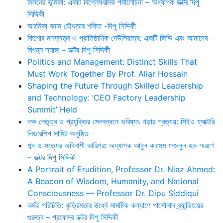
মিলনের ভূমিকা: একটি বিশ্লেষণাত্মক পর্যালোচনা – অধ্যাপক ডক্টর দিপু
সিদ্দিকী
অহমিকা বনাম যৌথতার শক্তি -দিপু সিদ্দিকী
কিশোর মনস্তত্ত্ব ও প্রাতিষ্ঠানিক দেউলিয়াত্ব: একটি জিডি এবং আমাদের
বিপন্ন সমাজ – ডক্টর দিপু সিদ্দিকী
Politics and Management: Distinct Skills That
Must Work Together By Prof. Aliar Hossain
Shaping the Future Through Skilled Leadership
and Technology: ‘CEO Factory Leadership
Summit’ Held
দক্ষ নেতৃত্ব ও প্রযুক্তির মেলবন্ধনে ভবিষ্যৎ গড়ার প্রত্যয়: সিইও ফ্যাক্টরি
লিডারশিপ সামিট অনুষ্ঠিত
শব্দ ও সত্যের অবিনাশী কারিগর: অধ্যাপক আবুল কাসেম ফজলুল হক স্মরণে
– ডক্টর দিপু সিদ্দিকী
A Portrait of Erudition, Professor Dr. Niaz Ahmed:
A Beacon of Wisdom, Humanity, and National
Consciousness — Professor Dr. Dipu Siddiqui
কর্মই পরিচিতি: কৃত্রিমতার ঊর্ধ্বে সামষ্টিক কল্যাণে পার্সোনাল ব্র্যান্ডিংয়ের
গুরুত্ব – প্রফেসর ডক্টর দিপু সিদ্দিকী