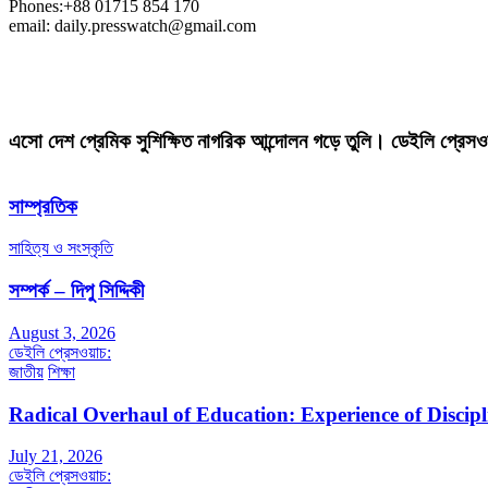
Phones:+88 01715 854 170
email: daily.presswatch@gmail.com
এসো দেশ প্রেমিক সুশিক্ষিত নাগরিক আন্দোলন গড়ে তুলি। ডেইলি প্রেসও
সাম্প্রতিক
সাহিত্য ও সংস্কৃতি
সম্পর্ক – দিপু সিদ্দিকী
August 3, 2026
ডেইলি প্রেসওয়াচ:
জাতীয়
শিক্ষা
Radical Overhaul of Education: Experience of Discip
July 21, 2026
ডেইলি প্রেসওয়াচ: