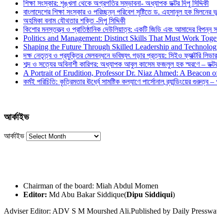
শিক্ষা সংস্কার: শৃঙ্খলা থেকে অগ্রগতির সম্ভাবনা- অধ্যাপক ডক্টর দিপু সিদ্দিকী
বাংলাদেশের শিক্ষা সংস্কার ও পরিচ্ছন্ন পরিবেশ সৃষ্টিতে ড. এহসানুল হক মিলনের ভূম
অহমিকা বনাম যৌথতার শক্তি -দিপু সিদ্দিকী
কিশোর মনস্তত্ত্ব ও প্রাতিষ্ঠানিক দেউলিয়াত্ব: একটি জিডি এবং আমাদের বিপন্ন সমা
Politics and Management: Distinct Skills That Must Work Toge
Shaping the Future Through Skilled Leadership and Technolo
দক্ষ নেতৃত্ব ও প্রযুক্তির মেলবন্ধনে ভবিষ্যৎ গড়ার প্রত্যয়: সিইও ফ্যাক্টরি লিডার
শব্দ ও সত্যের অবিনাশী কারিগর: অধ্যাপক আবুল কাসেম ফজলুল হক স্মরণে – ডক্টর দ
A Portrait of Erudition, Professor Dr. Niaz Ahmed: A Beacon
কর্মই পরিচিতি: কৃত্রিমতার ঊর্ধ্বে সামষ্টিক কল্যাণে পার্সোনাল ব্র্যান্ডিংয়ের গুরুত্ব –
আর্কাইভ
আর্কাইভ
Chairman of the board: Miah Abdul Momen
Editor:
Md Abu Bakar Siddique(
Dipu Siddiqui
)
Adviser Editor: ADV S M Mourshed Ali.Published by Daily Press