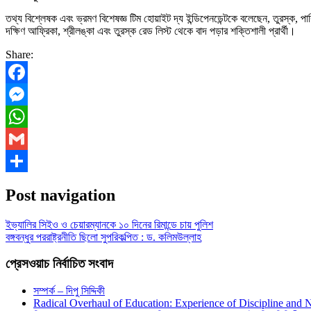
তথ্য বিশ্লেষক এবং ভ্রমণ বিশেষজ্ঞ টিম হোয়াইট দ্য ইন্ডিপেনডেন্টকে বলেছেন, তুরস্ক, পা
দক্ষিণ আফ্রিকা, শ্রীলঙ্কা এবং তুরস্ক রেড লিস্ট থেকে বাদ পড়ার শক্তিশালী প্রার্থী।
Share:
Facebook
Messenger
WhatsApp
Gmail
Share
Post navigation
ইভ্যালির সিইও ও চেয়ারম্যানকে ১০ দিনের রিমান্ডে চায় পুলিশ
বঙ্গবন্ধুর পররাষ্ট্রনীতি ছিলো সুপরিকল্পিত : ড. কলিমউল্লাহ
প্রেসওয়াচ নির্বাচিত সংবাদ
সম্পর্ক – দিপু সিদ্দিকী
Radical Overhaul of Education: Experience of Discipline and 