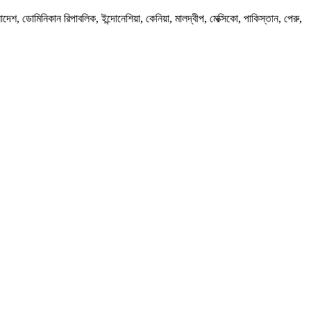
েশ, ডোমিনিকান রিপাবলিক, ইন্দোনেশিয়া, কেনিয়া, মালদ্বীপ, মেক্সিকো, পাকিস্তান, পেরু,