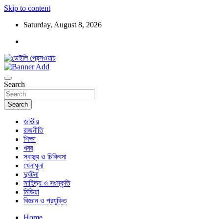
Skip to content
Saturday, August 8, 2026
ডেইলি প্রেসওয়াচ মুক্তিযুদ্ধের চেতনায় উদ্বুদ্ধ মুখপত্র
ডেইলি প্রেসওয়াচ
Search
Search
জাতীয়
রাজনীতি
শিক্ষা
খবর
স্বাস্থ্য ও চিকিৎসা
খেলাধুলা
দুর্ঘটনা
সাহিত্য ও সংস্কৃতি
মিডিয়া
বিজ্ঞান ও প্রযুক্তি
Home