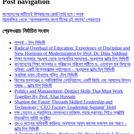
Post navigation
বাংলাদেশের মাটিতেই বিশ্বমানের রোবট তৈরি হবে : পলক
ময়মনসিংহ থেকে ‘আনসারুল্লাহ বাংলা টিমের দুই সদস্য’ গ্রেফতার
প্রেসওয়াচ নির্বাচিত সংবাদ
সম্পর্ক – দিপু সিদ্দিকী
Radical Overhaul of Education: Experience of Discipline and
New Horizons of Modernization by Prof. Dr. Dipu Siddiqui
শিক্ষা সংস্কার: শৃঙ্খলা থেকে অগ্রগতির সম্ভাবনা- অধ্যাপক ডক্টর দিপু সিদ্দিকী
বাংলাদেশের শিক্ষা সংস্কার ও পরিচ্ছন্ন পরিবেশ সৃষ্টিতে ড. এহসানুল হক মিলনের
ভূমিকা: একটি বিশ্লেষণাত্মক পর্যালোচনা – অধ্যাপক ডক্টর দিপু সিদ্দিকী
অহমিকা বনাম যৌথতার শক্তি -দিপু সিদ্দিকী
কিশোর মনস্তত্ত্ব ও প্রাতিষ্ঠানিক দেউলিয়াত্ব: একটি জিডি এবং আমাদের বিপন্ন
সমাজ – ডক্টর দিপু সিদ্দিকী
Politics and Management: Distinct Skills That Must Work
Together By Prof. Aliar Hossain
Shaping the Future Through Skilled Leadership and
Technology: ‘CEO Factory Leadership Summit’ Held
দক্ষ নেতৃত্ব ও প্রযুক্তির মেলবন্ধনে ভবিষ্যৎ গড়ার প্রত্যয়: সিইও ফ্যাক্টরি
লিডারশিপ সামিট অনুষ্ঠিত
শব্দ ও সত্যের অবিনাশী কারিগর: অধ্যাপক আবুল কাসেম ফজলুল হক স্মরণে –
ডক্টর দিপু সিদ্দিকী