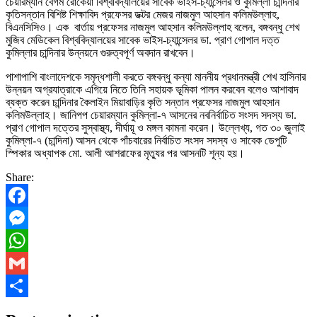
চেয়ারম্যান বেগম রোকেয়া বিশ্ববিদ্যালয়ের সাবেক ভাইস-চ্যান্সেলর ও কুমিল্লা চান্দিনার
কৃতিসন্তান বিশিষ্ট শিক্ষাবিদ প্রফেসর ডক্টর মেজর নাজমুল আহসান কলিমউল্লাহ,
বিএনসিসিও। এক বার্তায় প্রফেসর নাজমুল আহসান কলিমউল্লাহ বলেন, বঙ্গবন্ধু শেখ
মুজিব মেডিকেল বিশ্ববিদ্যালয়ের সাবেক ভাইস-চ্যান্সেলর ডা. প্রাণ গোপাল দত্ত
কুমিল্লার চান্দিনার উন্নয়নে গুরুত্বপূর্ণ অবদান রাখবেন।
পাশাপাশি বাংলাদেশকে সমৃদ্ধশালী করতে বঙ্গবন্ধু কন্যা মাননীয় প্রধানমন্ত্রী শেখ হাসিনার
উন্নয়ন অগ্রযাত্রাকে এগিয়ে নিতে তিনি সহায়ক ভূমিকা পালন করবেন বলেও আশাবাদ
ব্যক্ত করেন চান্দিনার কৈলাইন মিয়াবাড়ির কৃতি সন্তান প্রফেসর নাজমুল আহসান
কলিমউল্লাহ। জানিপপ চেয়ারম্যান কুমিল্লা-৭ আসনের নবনির্বাচিত সংসদ সদস্য ডা.
প্রাণ গোপাল দত্তের সুস্বাস্থ্য, দীর্ঘায়ূ ও মঙ্গল কামনা করেন। উল্লেখ্য, গত ৩০ জুলাই
কুমিল্লা-৭ (চান্দিনা) আসন থেকে পাঁচবারের নির্বাচিত সংসদ সদস্য ও সাবেক ডেপুটি
স্পিকার অধ্যাপক মো. আলী আশরাফের মৃত্যুর পর আসনটি শূন্য হয়।
Share:
Facebook
Messenger
WhatsApp
Gmail
Share