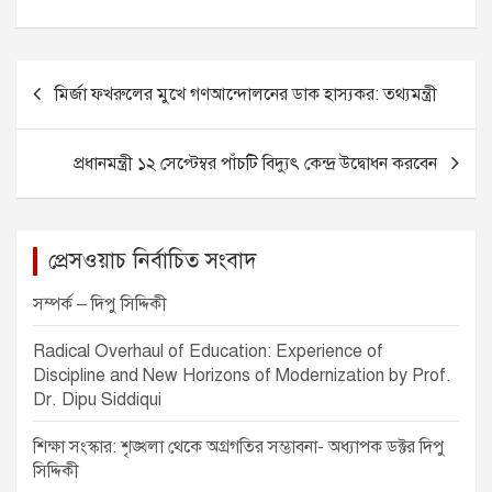
a
e
h
m
h
c
ss
at
ail
ar
e
e
s
e
P
মির্জা ফখরুলের মুখে গণআন্দোলনের ডাক হাস্যকর: তথ্যমন্ত্রী
b
n
A
o
o
g
p
s
প্রধানমন্ত্রী ১২ সেপ্টেম্বর পাঁচটি বিদ্যুৎ কেন্দ্র উদ্বোধন করবেন
o
er
p
t
k
n
a
প্রেসওয়াচ নির্বাচিত সংবাদ
v
সম্পর্ক – দিপু সিদ্দিকী
i
Radical Overhaul of Education: Experience of
g
Discipline and New Horizons of Modernization by Prof.
a
Dr. Dipu Siddiqui
t
শিক্ষা সংস্কার: শৃঙ্খলা থেকে অগ্রগতির সম্ভাবনা- অধ্যাপক ডক্টর দিপু
i
সিদ্দিকী