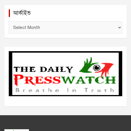
আর্কাইভ
আ
র্কা
ই
ভ