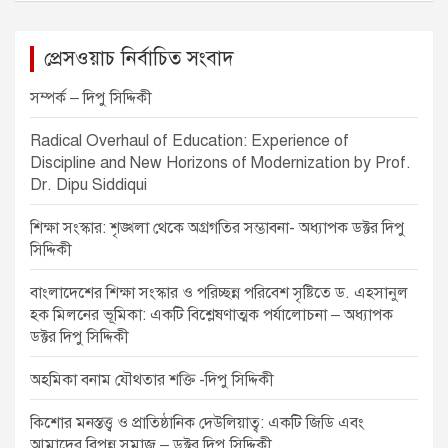
a
v
প্রেসওয়াচ নির্বাচিত সংবাদ
i
সম্পর্ক – দিপু সিদ্দিকী
g
Radical Overhaul of Education: Experience of
a
Discipline and New Horizons of Modernization by Prof.
t
Dr. Dipu Siddiqui
i
শিক্ষা সংস্কার: শৃঙ্খলা থেকে অগ্রগতির সম্ভাবনা- অধ্যাপক ডক্টর দিপু
o
সিদ্দিকী
n
বাংলাদেশের শিক্ষা সংস্কার ও পরিচ্ছন্ন পরিবেশ সৃষ্টিতে ড. এহসানুল
হক মিলনের ভূমিকা: একটি বিশ্লেষণাত্মক পর্যালোচনা – অধ্যাপক
ডক্টর দিপু সিদ্দিকী
অহমিকা বনাম যৌথতার শক্তি -দিপু সিদ্দিকী
কিশোর মনস্তত্ত্ব ও প্রাতিষ্ঠানিক দেউলিয়াত্ব: একটি জিডি এবং
আমাদের বিপন্ন সমাজ – ডক্টর দিপু সিদ্দিকী