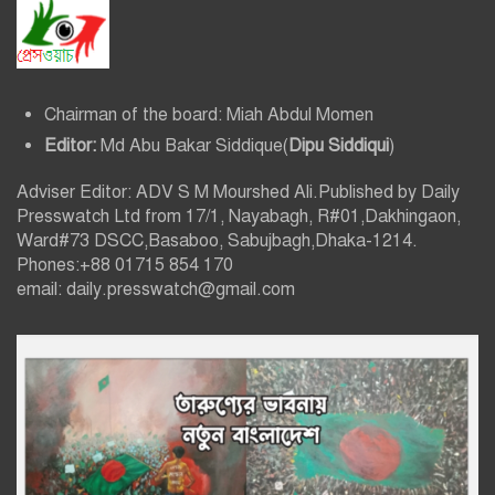
Chairman of the board: Miah Abdul Momen
Editor:
Md Abu Bakar Siddique(
Dipu Siddiqui
)
Adviser Editor: ADV S M Mourshed Ali.Published by Daily
Presswatch Ltd from 17/1, Nayabagh, R#01,Dakhingaon,
Ward#73 DSCC,Basaboo, Sabujbagh,Dhaka-1214.
Phones:+88 01715 854 170
email: daily.presswatch@gmail.com