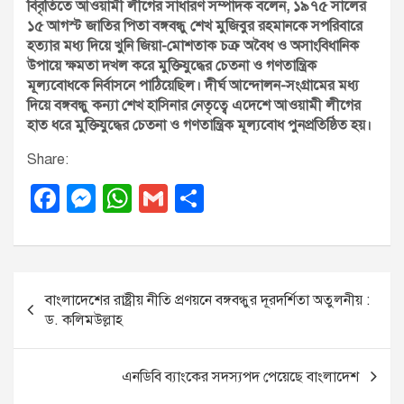
বিবৃতিতে আওয়ামী লীগের সাধারণ সম্পাদক বলেন, ১৯৭৫ সালের
১৫ আগস্ট জাতির পিতা বঙ্গবন্ধু শেখ মুজিবুর রহমানকে সপরিবারে
হত্যার মধ্য দিয়ে খুনি জিয়া-মোশতাক চক্র অবৈধ ও অসাংবিধানিক
উপায়ে ক্ষমতা দখল করে মুক্তিযুদ্ধের চেতনা ও গণতান্ত্রিক
মূল্যবোধকে নির্বাসনে পাঠিয়েছিল। দীর্ঘ আন্দোলন-সংগ্রামের মধ্য
দিয়ে বঙ্গবন্ধু কন্যা শেখ হাসিনার নেতৃত্বে এদেশে আওয়ামী লীগের
হাত ধরে মুক্তিযুদ্ধের চেতনা ও গণতান্ত্রিক মূল্যবোধ পুনপ্রতিষ্ঠিত হয়।
Share:
F
M
W
G
S
a
e
h
m
h
c
ss
at
ail
ar
e
e
s
e
P
বাংলাদেশের রাষ্ট্রীয় নীতি প্রণয়নে বঙ্গবন্ধুর দূরদর্শিতা অতুলনীয় :
b
n
A
o
ড. কলিমউল্লাহ
o
g
p
s
o
er
p
t
এনডিবি ব্যাংকের সদস্যপদ পেয়েছে বাংলাদেশ
k
n