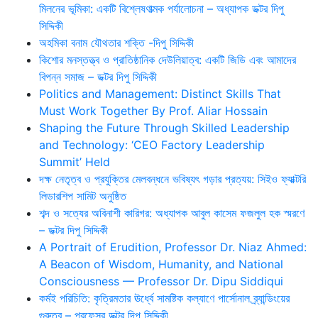
মিলনের ভূমিকা: একটি বিশ্লেষণাত্মক পর্যালোচনা – অধ্যাপক ডক্টর দিপু
সিদ্দিকী
অহমিকা বনাম যৌথতার শক্তি -দিপু সিদ্দিকী
কিশোর মনস্তত্ত্ব ও প্রাতিষ্ঠানিক দেউলিয়াত্ব: একটি জিডি এবং আমাদের
বিপন্ন সমাজ – ডক্টর দিপু সিদ্দিকী
Politics and Management: Distinct Skills That
Must Work Together By Prof. Aliar Hossain
Shaping the Future Through Skilled Leadership
and Technology: ‘CEO Factory Leadership
Summit’ Held
দক্ষ নেতৃত্ব ও প্রযুক্তির মেলবন্ধনে ভবিষ্যৎ গড়ার প্রত্যয়: সিইও ফ্যাক্টরি
লিডারশিপ সামিট অনুষ্ঠিত
শব্দ ও সত্যের অবিনাশী কারিগর: অধ্যাপক আবুল কাসেম ফজলুল হক স্মরণে
– ডক্টর দিপু সিদ্দিকী
A Portrait of Erudition, Professor Dr. Niaz Ahmed:
A Beacon of Wisdom, Humanity, and National
Consciousness — Professor Dr. Dipu Siddiqui
কর্মই পরিচিতি: কৃত্রিমতার ঊর্ধ্বে সামষ্টিক কল্যাণে পার্সোনাল ব্র্যান্ডিংয়ের
গুরুত্ব – প্রফেসর ডক্টর দিপু সিদ্দিকী