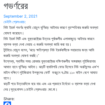
গভর্ণরের
September 2, 2021
ডেইলি প্রেসওয়াচ:
নিউ ইয়র্ক গভর্ণর ক্যাথি হোচুল ঘূর্ণিঝড় আইদার কারণে বৃহস্পতিবার জরুরি অবস্থা
ঘোষণা করেছেন।
নিউ ইয়র্ক সিটি এবং যুক্তরাষ্ট্রের উত্তর পূর্বাঞ্চলীয় এলাকাজুড়ে আইদার কারনে
ব্যাপক বন্যা দেখা দেয়ায় এ জরুরি অবস্থা জারি করা হয়।
টুইটারে হোচুল বলেন, ‘ঝড়ে ক্ষতিগ্রস্ত নিউ ইয়র্কবাসীকে সহায়তার জন্য আমি
জরুরি অবস্থা ঘোষণা করছি।’
উল্লেখ্য, স্থানীয় সময় রোববার যুক্তরাষ্ট্রের দক্ষিণাঞ্চলীয় অঙ্গরাজ্য লুইজিয়ানায়
আঘাত হানে ঘূর্ণিঝড় আইদা। ঝড়টি ক্যাটাগরি ফোর হিসেবে নিউ অরলিন্সের এক’শ
মাইল দক্ষিণে লুইজিয়ানা উপকূলের ফোর্ট ফরচুনে ঘণ্টায় ১১০ মাইল বেগে আঘাত
হানে।
ঝড়টি পরে উত্তরদিকে বয়ে যায় এবং এর প্রভাবে টর্নেডো ও ব্যাপক বন্যা দেখা
দেয়।সূত্র:বাসস।ডেইলি প্রেসওয়াচ :জা.মা।
Share: