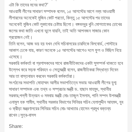
এটা কি তাদের মনের কথা?’
আওয়ামী লীগের সাধারণ সম্পাদক বলেন, ১৫ আগস্টের আগে নব্য আওয়ামী
লীগারদের অনেকেই মুজিব কোট পরতো, কিন্তু ১৫ আগস্টের পর তাদের
অনেকেই মুজিব কোট লুকানোর চেষ্টায় ছিলো। বঙ্গবন্ধুর খুনি মোশতাকের চোখের
জলের কথা জাতি এখনো ভুলে যায়নি, তাই অতি আপনজন সাজার কোন
প্রয়োজন নেই।
তিনি বলেন, আজ ভয় হয় যখন দেখি সচিবালয়ের চারদিকে বিলবোর্ড, পোস্টারে
আকাশ ঢেকে যায়, কারণ অনেকে ১৫ আগস্টের আগেও দলে ফুল ও মিছিল নিয়ে
এসেছে।
সরকারি কর্মকর্তা বা প্রশাসকদের সাথে রাজনীতিকদের একটা সুসম্পর্ক থাকতে হবে
উল্লেখ করে সড়ক পরিবহন ও সেতুমন্ত্রী বলেন, রাজনীতিকরা সিদ্ধান্ত দিবেন
আর তা বাস্তবায়ন করবেন সরকারি কর্মকর্তারা।
সংগঠনের সভাপতি মোহাম্মদ আলীর সভাপতিত্বে সভায় আওয়ামী লীগের যুগ্ম
সাধারণ সম্পাদক এবং তথ্য ও সম্প্রচার মন্ত্রী ড. হাছান মাহমুদ, স্থানীয়
সরকার,পল্লী উন্নয়ন ও সমবায় মন্ত্রী মোঃ তাজুল ইসলাম, পানি সম্পদ উপমন্ত্রী
এনামুল হক শামীম, স্থানীয় সরকার বিভাগের সিনিয়র সচিব হেলালুদ্দীন আহমদ, যুব
ও ক্রীড়া মন্ত্রণালয়ের সিনিয়র সচিব মোঃ আখতার হোসেন প্রমুখ বক্তব্য
রাখেন।সুত্র-বাসস
Share: