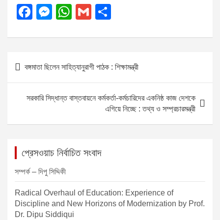
F
M
W
G
S
a
e
h
m
h
c
ss
at
ail
ar
e
e
s
e
P
বঙ্গমাতা ছিলেন সাহিত্যানুরাগী পাঠক : শিক্ষামন্ত্রী
b
n
A
o
o
g
p
s
সরকারি সিদ্ধান্ত বাস্তবায়নে কর্মকর্তা-কর্মচারিদের একনিষ্ঠ কাজ দেশকে
o
er
p
t
এগিয়ে নিচ্ছে : তথ্য ও সম্প্রচারমন্ত্রী
k
n
a
v
প্রেসওয়াচ নির্বাচিত সংবাদ
i
সম্পর্ক – দিপু সিদ্দিকী
g
Radical Overhaul of Education: Experience of
a
Discipline and New Horizons of Modernization by Prof.
t
Dr. Dipu Siddiqui