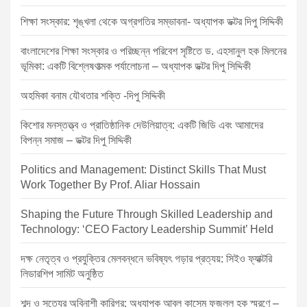
i
শিক্ষা সংস্কার: শৃঙ্খলা থেকে অগ্রগতির সম্ভাবনা- অধ্যাপক ডক্টর দিপু সিদ্দিকী
o
বাংলাদেশের শিক্ষা সংস্কার ও পরিচ্ছন্ন পরিবেশ সৃষ্টিতে ড. এহসানুল হক মিলনের
n
ভূমিকা: একটি বিশ্লেষণাত্মক পর্যালোচনা – অধ্যাপক ডক্টর দিপু সিদ্দিকী
অহমিকা বনাম যৌথতার শক্তি -দিপু সিদ্দিকী
কিশোর মনস্তত্ত্ব ও প্রাতিষ্ঠানিক দেউলিয়াত্ব: একটি জিডি এবং আমাদের
বিপন্ন সমাজ – ডক্টর দিপু সিদ্দিকী
Politics and Management: Distinct Skills That Must
Work Together By Prof. Aliar Hossain
Shaping the Future Through Skilled Leadership and
Technology: ‘CEO Factory Leadership Summit’ Held
দক্ষ নেতৃত্ব ও প্রযুক্তির মেলবন্ধনে ভবিষ্যৎ গড়ার প্রত্যয়: সিইও ফ্যাক্টরি
লিডারশিপ সামিট অনুষ্ঠিত
শব্দ ও সত্যের অবিনাশী কারিগর: অধ্যাপক আবুল কাসেম ফজলুল হক স্মরণে –