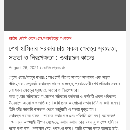
জাতীয়
ডেইলি প্রেসওয়াচ:সংবাদচিত্রে বাংলাদেশ
শেখ হাসিনার সরকার চায় সকল ক্ষেত্রে স্বচ্ছতা,
সততা ও নিরপেক্ষতা : ওবায়দুল কাদের
August 26, 2021
ডেইলি প্রেসওয়াচ:
প্রেস ওয়াচ/মাহবুব বাশারঃ : আওয়ামী লীগের সাধারণ সম্পাদক এবং সড়ক
পরিবহন ও সেতুমন্ত্রী ওবায়দুল কাদের বলেছেন, প্রধানমন্ত্রী শেখ হাসিনার সরকার
চায় সকল ক্ষেত্রে স্বচ্ছতা, সততা ও নিরপেক্ষতা।
আজ বুধবার সচিবালয়ে বাংলাদেশ সচিবালয় কর্মকর্তা ও কর্মচারী ঐক্য পরিষদের
উদ্যোগে আয়োজিত জাতীয় শোক দিবসের আলোচনা সভায় তিনি এ কথা বলেন।
তিনি তাঁর সরকারি বাসভবন থেকে ভার্চুয়ালি এ সভায় যুক্ত হন।
ওবায়দুল কাদের বলেন, ‘তোয়াজ করার ফল এবং পরিণতি শুভ নয়। অনেকেই
এখন নব্য আওয়ামী লীগার সেজেছে, কথায় কথায় তারা বঙ্গবন্ধু ও শেখ হাসিনার
পক্ষে কথা বলে, শ্লোগান দেয়, প্রসংশা করে। আমি তাদের কাছে জানতে চাই,