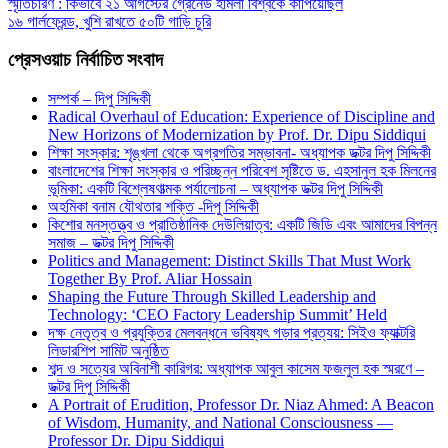
স্মৃতিচারণ : কিভাবে ২১ আগস্টের গ্রেনেড হামলা বিশ্বকে কাঁপিয়েছিল
১৬ গার্লফ্রেন্ড, খুশি রাখতে ৫০টি গাড়ি চুরি
প্রেসওয়াচ নির্বাচিত সংবাদ
সম্পর্ক – দিপু সিদ্দিকী
Radical Overhaul of Education: Experience of Discipline and
New Horizons of Modernization by Prof. Dr. Dipu Siddiqui
শিক্ষা সংস্কার: শৃঙ্খলা থেকে অগ্রগতির সম্ভাবনা- অধ্যাপক ডক্টর দিপু সিদ্দিকী
বাংলাদেশের শিক্ষা সংস্কার ও পরিচ্ছন্ন পরিবেশ সৃষ্টিতে ড. এহসানুল হক মিলনের
ভূমিকা: একটি বিশ্লেষণাত্মক পর্যালোচনা – অধ্যাপক ডক্টর দিপু সিদ্দিকী
অহমিকা বনাম যৌথতার শক্তি -দিপু সিদ্দিকী
কিশোর মনস্তত্ত্ব ও প্রাতিষ্ঠানিক দেউলিয়াত্ব: একটি জিডি এবং আমাদের বিপন্ন
সমাজ – ডক্টর দিপু সিদ্দিকী
Politics and Management: Distinct Skills That Must Work
Together By Prof. Aliar Hossain
Shaping the Future Through Skilled Leadership and
Technology: ‘CEO Factory Leadership Summit’ Held
দক্ষ নেতৃত্ব ও প্রযুক্তির মেলবন্ধনে ভবিষ্যৎ গড়ার প্রত্যয়: সিইও ফ্যাক্টরি
লিডারশিপ সামিট অনুষ্ঠিত
শব্দ ও সত্যের অবিনাশী কারিগর: অধ্যাপক আবুল কাসেম ফজলুল হক স্মরণে –
ডক্টর দিপু সিদ্দিকী
A Portrait of Erudition, Professor Dr. Niaz Ahmed: A Beacon
of Wisdom, Humanity, and National Consciousness —
Professor Dr. Dipu Siddiqui