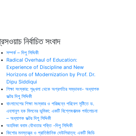
রেসওয়াচ নির্বাচিত সংবাদ
সম্পর্ক – দিপু সিদ্দিকী
Radical Overhaul of Education:
Experience of Discipline and New
Horizons of Modernization by Prof. Dr.
Dipu Siddiqui
শিক্ষা সংস্কার: শৃঙ্খলা থেকে অগ্রগতির সম্ভাবনা- অধ্যাপক
ডক্টর দিপু সিদ্দিকী
বাংলাদেশের শিক্ষা সংস্কার ও পরিচ্ছন্ন পরিবেশ সৃষ্টিতে ড.
এহসানুল হক মিলনের ভূমিকা: একটি বিশ্লেষণাত্মক পর্যালোচনা
– অধ্যাপক ডক্টর দিপু সিদ্দিকী
অহমিকা বনাম যৌথতার শক্তি -দিপু সিদ্দিকী
কিশোর মনস্তত্ত্ব ও প্রাতিষ্ঠানিক দেউলিয়াত্ব: একটি জিডি