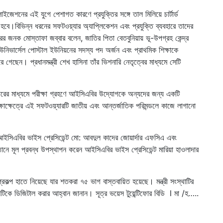
িটালাইজেশনের এই যুগে পেশাগত কারণে প্রযুক্তির সঙ্গে তাল মিলিয়ে চার্টার্ড
কতে হবে।বিভিন্ন ধরনের সফটওয়্যার অ্যাপ্লিকেশন এবং প্রযুক্তি ব্যবহারে তাদের
রের জনক মোস্তাফা জব্বার বলেন, জাতির পিতা বেতবুনিয়ায় ভূ-উপগ্রহ কেন্দ্র
 ইউনিভার্সেল পোস্টাল ইউনিয়নের সদস্য পদ অর্জন এবং প্রাথমিক শিক্ষাকে
গেছেন। প্রধানমন্ত্রী শেখ হাসিনা তাঁর ভিশনারি নেতৃত্বের মাধ্যমে সেটি
যারের মাধ্যমে পরীক্ষা গ্রহণে আইসিএবির উদ্যোগকে অন্যদের জন্য একটি
াক্ষেত্রে এই সফটওয়্যারটি জাতীয় এবং আন্তর্জাতিক পরিমন্ডলে কাজে লাগানো
 আইসিএবির ভাইস প্রেসিডেন্ট মো: আবদুল কাদের জোয়ার্দার এফসিএ এবং
ষ্ঠানে মূল প্রবন্ধ উপস্থাপন করেন আইসিএবির ভাইস প্রেসিডেন্ট মারিয়া হাওলাদার
কল্প হাতে নিয়েছে যার শতকরা ৭৫ ভাগ বাস্তবায়িত হয়েছে। মন্ত্রী সংস্থাটির
িষ্ঠানটিকে ডিজিটাল করার আহ্বান জানান। সূত্র ভয়েস টুয়েন্টিফোর বিডি l মা /হ…..