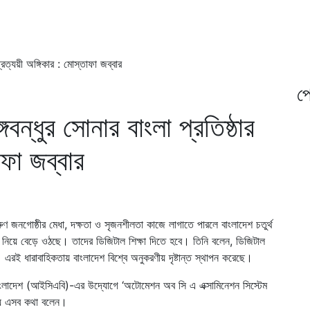
প্রত্যয়ী অঙ্গিকার : মোস্তাফা জব্বার
প্
বন্ধুর সোনার বাংলা প্রতিষ্ঠার
াফা জব্বার
ুণ জনগোষ্ঠীর মেধা, দক্ষতা ও সৃজনশীলতা কাজে লাগাতে পারলে বাংলাদেশ চতুর্থ
তা নিয়ে বেড়ে ওঠছে। তাদের ডিজিটাল শিক্ষা দিতে হবে। তিনি বলেন, ডিজিটাল
কার। এরই ধারাবাহিকতায় বাংলাদেশ বিশ্বে অনুকরণীয় দৃষ্টান্ত স্থাপন করেছে।
ন্স, বাংলাদেশ (আইসিএবি)-এর উদ্যোগে ‘অটোমেশন অব সি এ এক্সামিনেশন সিস্টেম
ৃতায় এসব কথা বলেন।