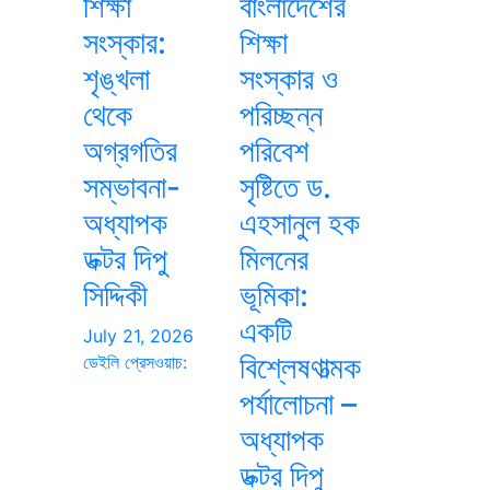
শিক্ষা
বাংলাদেশের
সংস্কার:
শিক্ষা
শৃঙ্খলা
সংস্কার ও
থেকে
পরিচ্ছন্ন
অগ্রগতির
পরিবেশ
সম্ভাবনা-
সৃষ্টিতে ড.
অধ্যাপক
এহসানুল হক
ডক্টর দিপু
মিলনের
সিদ্দিকী
ভূমিকা:
একটি
July 21, 2026
বিশ্লেষণাত্মক
ডেইলি প্রেসওয়াচ:
পর্যালোচনা –
অধ্যাপক
ডক্টর দিপু