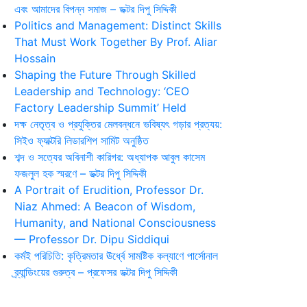
এবং আমাদের বিপন্ন সমাজ – ডক্টর দিপু সিদ্দিকী
Politics and Management: Distinct Skills
That Must Work Together By Prof. Aliar
Hossain
Shaping the Future Through Skilled
Leadership and Technology: ‘CEO
Factory Leadership Summit’ Held
দক্ষ নেতৃত্ব ও প্রযুক্তির মেলবন্ধনে ভবিষ্যৎ গড়ার প্রত্যয়:
সিইও ফ্যাক্টরি লিডারশিপ সামিট অনুষ্ঠিত
শব্দ ও সত্যের অবিনাশী কারিগর: অধ্যাপক আবুল কাসেম
ফজলুল হক স্মরণে – ডক্টর দিপু সিদ্দিকী
A Portrait of Erudition, Professor Dr.
Niaz Ahmed: A Beacon of Wisdom,
Humanity, and National Consciousness
— Professor Dr. Dipu Siddiqui
কর্মই পরিচিতি: কৃত্রিমতার ঊর্ধ্বে সামষ্টিক কল্যাণে পার্সোনাল
ব্র্যান্ডিংয়ের গুরুত্ব – প্রফেসর ডক্টর দিপু সিদ্দিকী