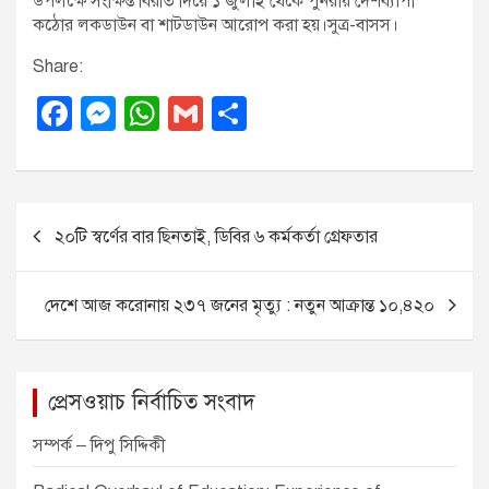
উপলক্ষে সংক্ষিপ্ত বিরতি দিয়ে ১ জুলাই থেকে পুনরায় দেশব্যাপী
কঠোর লকডাউন বা শাটডাউন আরোপ করা হয়।সুত্র-বাসস।
Share:
F
M
W
G
S
a
e
h
m
h
c
ss
at
ail
ar
e
e
s
e
P
২০টি স্বর্ণের বার ছিনতাই, ডিবির ৬ কর্মকর্তা গ্রেফতার
b
n
A
o
o
g
p
s
দেশে আজ করোনায় ২৩৭ জনের মৃত্যু : নতুন আক্রান্ত ১০,৪২০
o
er
p
t
k
n
a
প্রেসওয়াচ নির্বাচিত সংবাদ
v
সম্পর্ক – দিপু সিদ্দিকী
i