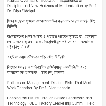
Radical Overhaul of Education: Experience of
g
Discipline and New Horizons of Modernization by Prof.
a
Dr. Dipu Siddiqui
t
শিক্ষা সংস্কার: শৃঙ্খলা থেকে অগ্রগতির সম্ভাবনা- অধ্যাপক ডক্টর দিপু
i
সিদ্দিকী
o
বাংলাদেশের শিক্ষা সংস্কার ও পরিচ্ছন্ন পরিবেশ সৃষ্টিতে ড. এহসানুল
n
হক মিলনের ভূমিকা: একটি বিশ্লেষণাত্মক পর্যালোচনা – অধ্যাপক
ডক্টর দিপু সিদ্দিকী
অহমিকা বনাম যৌথতার শক্তি -দিপু সিদ্দিকী
কিশোর মনস্তত্ত্ব ও প্রাতিষ্ঠানিক দেউলিয়াত্ব: একটি জিডি এবং
আমাদের বিপন্ন সমাজ – ডক্টর দিপু সিদ্দিকী
Politics and Management: Distinct Skills That Must
Work Together By Prof. Aliar Hossain
Shaping the Future Through Skilled Leadership and
Technology: ‘CEO Factory Leadership Summit’ Held