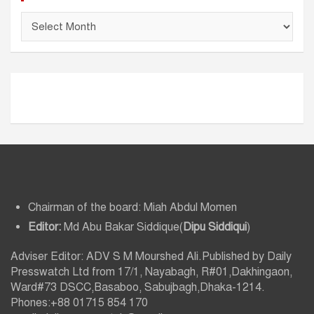
আ
র্কা
ই
ভ
Chairman of the board: Miah Abdul Momen
Editor:
Md Abu Bakar Siddique(
Dipu Siddiqui
)
Adviser Editor: ADV S M Mourshed Ali.Published by Daily
Presswatch Ltd from 17/1, Nayabagh, R#01,Dakhingaon,
Ward#73 DSCC,Basaboo, Sabujbagh,Dhaka-1214.
Phones:+88 01715 854 170