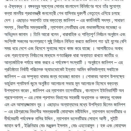
ও ঐক্যবদ্ধ । বঙ্গবন্ধুর স্বপ্নের সােনার বাংলাদেশ বিনির্মাণের পথে তাঁর সুযােগ্য
কন্যা মাননীয় প্রধানমন্ত্ৰী জননেত্রী শেখ হাসিনার দূরদর্শী নেতৃত্বে এগিয়ে চলছে
দেশ ।
এছাড়াও সভাপতি তার বক্তব্যে জানিপপ – এর কার্যনির্বাহী সদস্য , সাধারণ
সদস্য , বিভাগীয় সমন্বয়কারী , ন্যাশনাল লেনটিয়ার এবং শুভাকালীদের শুভেচ্ছা ও
অভিনন্দন জানান । তিনি আরাে বলেন , ধারাবাহিক ও শান্তিপূর্ণ নির্বাচন অনুষ্ঠান এবং
সংশ্লিষ্ট সকলের অংশগ্রহণে সুষ্ঠু নির্বাচন নিশ্চিত করতে জানিপপ গত দুই যুগের বেশি
সময় ধরে দেশে এবং বিদেশে সুনামের সাথে কাজ করে যাচ্ছে । আগামীতেও অবাধ
এবং গ্রহণযােগ্য নির্বাচনের মাধ্যমে গণতান্ত্রিক ধারা অব্যাহত রাখতে জাতীয় ও
আন্তর্জাতিক পর্যায়ে কাজ করবে এ পর্যবেক্ষণ সংস্থাটি । অনুষ্ঠানে জানিপপ – এর
প্রতিষ্ঠাতা নির্বাহী পরিচালক অ্যাডভােকেট ইন্নাত আমিন কলিমউল্লাহ সবাইকে
জানিপপ – এর সম্পৃক্ত থাকার জন্য শুভেচ্ছা জানান । শােকাবহ আগাশ উপলক্ষ্যে
ভার্চুয়াল প্লাটফর্ম জুমে অনুষ্ঠিত আলােচনা সভায় মূল আলােচক হিসেবে বক্তব্য
উপস্থাপন করেন , জানিপপ এর ন্যাশনাল তলেনটিয়ার , বাংলাদেশ ইউনিভার্সিটি অব
প্রফেশনালস্ – এর লােক প্রশাসন বিভাগের সহকারী অধ্যাপক ও বঙ্গবন্ধু গবেষক
এম এম আসাদুজ্জামান নূর । এছাড়াও অন্যান্যদের মধ্যে উপস্থিত ছিলেন জানিপপ
– এর চট্টগ্রামের বিভাগীয় সমন্বয়কারী মােহাম্মাদ মহীউদ্দিন , ন্যাশনাল ভলেনটিয়ার ও
দীর্ঘমেয়াদী পর্যবেক্ষক নাসির উদ্দিন , ন্যাশনাল ভলেনটিয়ার সােহাগ আলী , সুইটি
জাহান ঝর্ণা , ইঞ্জিনিয়ার মােঃ মঞ্জুরুল ইসলাম , মােঃ এহতেরামুল । হক এবং মােহাম্মদ