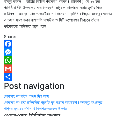
হাবিবুর রহমান । জাতীয় নির্বাচন পর্যবেক্ষণ পরিষদ ( জানিপপ ) এর ২৬ তম
প্রতিষ্ঠাবার্ষিকী উপলক্ষ্যে সাত দিনব্যাপী ভার্চুয়াল আলােচনা সভার তৃতীয় দিনে
জানিপপ – এর ন্যাশনাল ভলেনটিয়ার গণ বাংলাদেশ প্রতিষ্ঠার পিছনে বঙ্গবন্ধুর অবদান
ও ত্যাগ সারণ করার পাশাপাশি সংসদীয়া ও সিটি কর্পোরেশন নির্বাচনে তাঁদের
পর্যবেক্ষণের অভিজ্ঞতা তুলে ধরেন ।
Share:
Facebook
Messenger
WhatsApp
Gmail
Post navigation
Share
শোকাবহ আগস্টের প্রথম দিন আজ
শােকাবহ আগস্টে মানিকদিয়া প্রগতি যুব সংঘের আলােচনা।বঙ্গবন্ধুর কণ্ঠস্বর
শাশ্বত ন্যায়ের গতিপথে বিকশিত-নজরুল ইসলাম
প্রেসওয়াচ নির্বাচিত সংবাদ