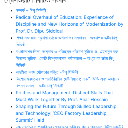
সম্পর্ক – দিপু সিদ্দিকী
Radical Overhaul of Education: Experience of
Discipline and New Horizons of Modernization by
Prof. Dr. Dipu Siddiqui
শিক্ষা সংস্কার: শৃঙ্খলা থেকে অগ্রগতির সম্ভাবনা- অধ্যাপক ডক্টর দিপু
সিদ্দিকী
বাংলাদেশের শিক্ষা সংস্কার ও পরিচ্ছন্ন পরিবেশ সৃষ্টিতে ড. এহসানুল হক
মিলনের ভূমিকা: একটি বিশ্লেষণাত্মক পর্যালোচনা – অধ্যাপক ডক্টর দিপু
সিদ্দিকী
অহমিকা বনাম যৌথতার শক্তি -দিপু সিদ্দিকী
কিশোর মনস্তত্ত্ব ও প্রাতিষ্ঠানিক দেউলিয়াত্ব: একটি জিডি এবং আমাদের
বিপন্ন সমাজ – ডক্টর দিপু সিদ্দিকী
Politics and Management: Distinct Skills That
Must Work Together By Prof. Aliar Hossain
Shaping the Future Through Skilled Leadership
and Technology: ‘CEO Factory Leadership
Summit’ Held
দক্ষ নেতৃত্ব ও প্রযুক্তির মেলবন্ধনে ভবিষ্যৎ গড়ার প্রত্যয়: সিইও ফ্যাক্টরি