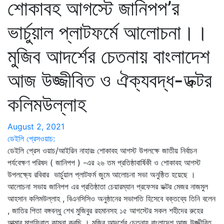
শােকাবহ আগস্টে জানিপপ’র
ভার্চুয়াল প্লাটফর্মে আলােচনা।।
মুজিব আদর্শের চেতনায় বাংলাদেশ
আজ উজ্জীবিত ও ঐক্যবদ্ধ-ডক্টর
কলিমউল্লাহ
August 2, 2021
ডেইলি প্রেসওয়াচ:
ডেইলি প্রেস ওয়াচ/আইরিন নাহারঃ শােকাবহ আগস্ট উপলক্ষে জাতীয় নির্বাচন
পর্যবেক্ষণ পরিষদ ( জানিপপ ) -এর ২৬ তম প্রতিষ্ঠাবার্ষিকী ও শােকাবহ আগস্ট
উপলক্ষ্যে রবিবার ভার্চুয়াল প্লাটফর্ম জুমে আলােচনা সভা অনুষ্ঠিত হয়েছে ।
আলােচনা সভায় জানিপপ এর প্রতিষ্ঠাতা চেয়ারম্যান প্রফেসর ডক্টর মেজর নাজমুল
আহসান কলিমউল্লাহ , বিএনসিসিও অনুষ্ঠানের সভাপতি হিসেবে বক্তব্যে তিনি বলেন
, জাতির পিতা বঙ্গবন্ধু শেখ মুজিবুর রহমানসহ ১৫ আগস্টের সকল শহীদের রুহের
আত্মার মাগফিরাত কামনা করছি । মুজিব আদর্শের চেতনায় বাংলাদেশ আজ উজ্জীবিত