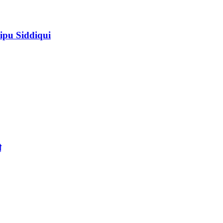
ipu Siddiqui
ী