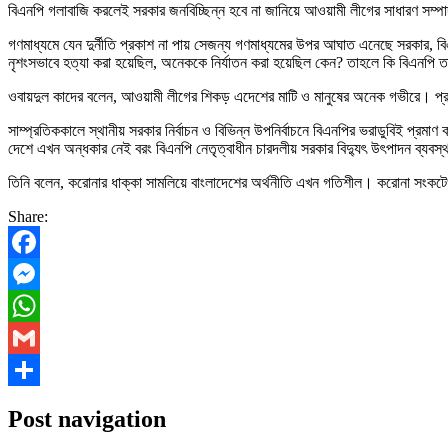
বিএনপি গলাবাজি করলেই সরকার জনবিচ্ছিন্ন হবে না জানিয়ে আওয়ামী লীগের সাধারণ সম্
গণমাধ্যমে যেন দুর্নীতি প্রকাশ না পায় সেজন্য গণমাধ্যমের উপর আঘাত এনেছে সরকার, 
নৃশংসভাবে হত্যা করা হয়েছিল, অনেককে নির্যাতন করা হয়েছিল কেন? তাহলে কি বিএনপি তা
ওবায়দুল কাদের বলেন, আওয়ামী লীগের শিকড় এদেশের মাটি ও মানুষের অনেক গভীরে। প্রতিটি
সাম্প্রতিককালে স্থানীয় সরকার নির্বাচন ও বিভিন্ন উপনির্বাচনে বিএনপির ভরাডুবিই প্র
দেশে এখন অন্ধকার নেই বরং বিএনপি নেতৃত্বাধীন চারদলীয় সরকার বিদ্যুৎ উৎপাদন ব্যবস
তিনি বলেন, করোনার ধাক্কা সামলিয়ে বাংলাদেশের অর্থনীতি এখন গতিশীল। করোনা স
Share:
Facebook
Messenger
WhatsApp
Gmail
Share
Post navigation