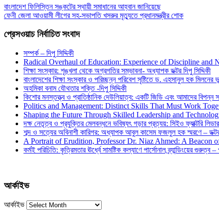
বাংলাদেশ ফিলিস্তিন সঙ্কটের স্থায়ী সমাধানের আহ্বান জানিয়েছে
ফেনী জেলা আওয়ামী লীগের সহ-সভাপতি খসরুর মৃত্যুতে প্রধানমন্ত্রীর শোক
প্রেসওয়াচ নির্বাচিত সংবাদ
সম্পর্ক – দিপু সিদ্দিকী
Radical Overhaul of Education: Experience of Discipline and 
শিক্ষা সংস্কার: শৃঙ্খলা থেকে অগ্রগতির সম্ভাবনা- অধ্যাপক ডক্টর দিপু সিদ্দিকী
বাংলাদেশের শিক্ষা সংস্কার ও পরিচ্ছন্ন পরিবেশ সৃষ্টিতে ড. এহসানুল হক মিলনের ভূম
অহমিকা বনাম যৌথতার শক্তি -দিপু সিদ্দিকী
কিশোর মনস্তত্ত্ব ও প্রাতিষ্ঠানিক দেউলিয়াত্ব: একটি জিডি এবং আমাদের বিপন্ন সমা
Politics and Management: Distinct Skills That Must Work Toge
Shaping the Future Through Skilled Leadership and Technolo
দক্ষ নেতৃত্ব ও প্রযুক্তির মেলবন্ধনে ভবিষ্যৎ গড়ার প্রত্যয়: সিইও ফ্যাক্টরি লিডার
শব্দ ও সত্যের অবিনাশী কারিগর: অধ্যাপক আবুল কাসেম ফজলুল হক স্মরণে – ডক্টর দ
A Portrait of Erudition, Professor Dr. Niaz Ahmed: A Beacon
কর্মই পরিচিতি: কৃত্রিমতার ঊর্ধ্বে সামষ্টিক কল্যাণে পার্সোনাল ব্র্যান্ডিংয়ের গুরুত্ব –
আর্কাইভ
আর্কাইভ