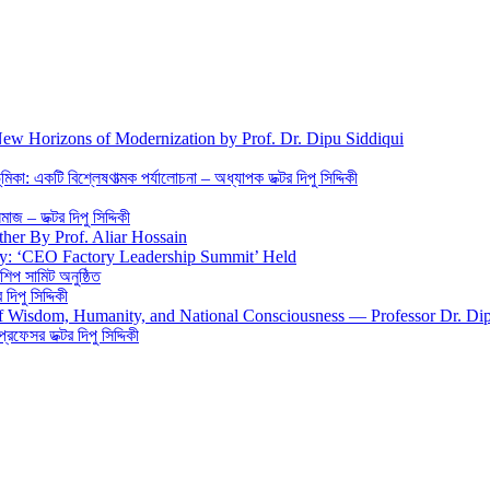
New Horizons of Modernization by Prof. Dr. Dipu Siddiqui
িকা: একটি বিশ্লেষণাত্মক পর্যালোচনা – অধ্যাপক ডক্টর দিপু সিদ্দিকী
জ – ডক্টর দিপু সিদ্দিকী
ther By Prof. Aliar Hossain
gy: ‘CEO Factory Leadership Summit’ Held
শিপ সামিট অনুষ্ঠিত
িপু সিদ্দিকী
 of Wisdom, Humanity, and National Consciousness — Professor Dr. Di
 প্রফেসর ডক্টর দিপু সিদ্দিকী