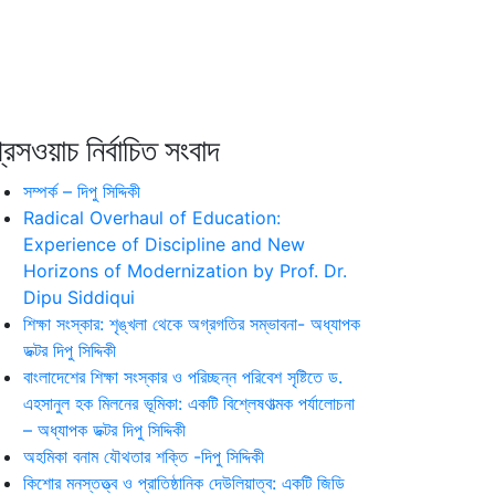
রেসওয়াচ নির্বাচিত সংবাদ
সম্পর্ক – দিপু সিদ্দিকী
Radical Overhaul of Education:
Experience of Discipline and New
Horizons of Modernization by Prof. Dr.
Dipu Siddiqui
শিক্ষা সংস্কার: শৃঙ্খলা থেকে অগ্রগতির সম্ভাবনা- অধ্যাপক
ডক্টর দিপু সিদ্দিকী
বাংলাদেশের শিক্ষা সংস্কার ও পরিচ্ছন্ন পরিবেশ সৃষ্টিতে ড.
এহসানুল হক মিলনের ভূমিকা: একটি বিশ্লেষণাত্মক পর্যালোচনা
– অধ্যাপক ডক্টর দিপু সিদ্দিকী
অহমিকা বনাম যৌথতার শক্তি -দিপু সিদ্দিকী
কিশোর মনস্তত্ত্ব ও প্রাতিষ্ঠানিক দেউলিয়াত্ব: একটি জিডি