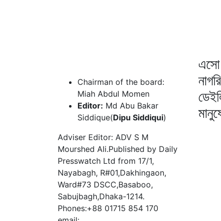
এসো 
নাগর
Chairman of the board:
ডেইল
Miah Abdul Momen
Editor:
Md Abu Bakar
মানু
Siddique(
Dipu Siddiqui
)
Adviser Editor: ADV S M
Mourshed Ali.Published by Daily
Presswatch Ltd from 17/1,
Nayabagh, R#01,Dakhingaon,
Ward#73 DSCC,Basaboo,
Sabujbagh,Dhaka-1214.
Phones:+88 01715 854 170
email: