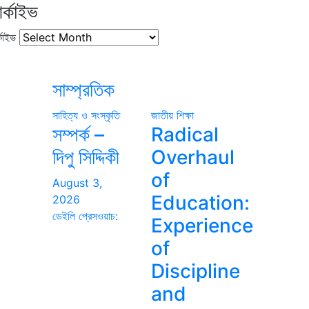
র্কাইভ
কাইভ
সাম্প্রতিক
সাহিত্য ও সংস্কৃতি
জাতীয়
শিক্ষা
সম্পর্ক –
Radical
দিপু সিদ্দিকী
Overhaul
of
August 3,
Education:
2026
ডেইলি প্রেসওয়াচ:
Experience
of
Discipline
and