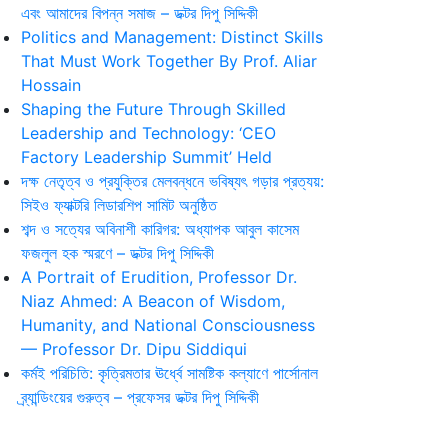
এবং আমাদের বিপন্ন সমাজ – ডক্টর দিপু সিদ্দিকী
Politics and Management: Distinct Skills
That Must Work Together By Prof. Aliar
Hossain
Shaping the Future Through Skilled
Leadership and Technology: ‘CEO
Factory Leadership Summit’ Held
দক্ষ নেতৃত্ব ও প্রযুক্তির মেলবন্ধনে ভবিষ্যৎ গড়ার প্রত্যয়:
সিইও ফ্যাক্টরি লিডারশিপ সামিট অনুষ্ঠিত
শব্দ ও সত্যের অবিনাশী কারিগর: অধ্যাপক আবুল কাসেম
ফজলুল হক স্মরণে – ডক্টর দিপু সিদ্দিকী
A Portrait of Erudition, Professor Dr.
Niaz Ahmed: A Beacon of Wisdom,
Humanity, and National Consciousness
— Professor Dr. Dipu Siddiqui
কর্মই পরিচিতি: কৃত্রিমতার ঊর্ধ্বে সামষ্টিক কল্যাণে পার্সোনাল
ব্র্যান্ডিংয়ের গুরুত্ব – প্রফেসর ডক্টর দিপু সিদ্দিকী