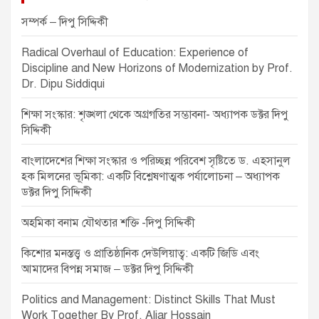
v
সম্পর্ক – দিপু সিদ্দিকী
i
Radical Overhaul of Education: Experience of
g
Discipline and New Horizons of Modernization by Prof.
a
Dr. Dipu Siddiqui
t
শিক্ষা সংস্কার: শৃঙ্খলা থেকে অগ্রগতির সম্ভাবনা- অধ্যাপক ডক্টর দিপু
i
সিদ্দিকী
o
বাংলাদেশের শিক্ষা সংস্কার ও পরিচ্ছন্ন পরিবেশ সৃষ্টিতে ড. এহসানুল
n
হক মিলনের ভূমিকা: একটি বিশ্লেষণাত্মক পর্যালোচনা – অধ্যাপক
ডক্টর দিপু সিদ্দিকী
অহমিকা বনাম যৌথতার শক্তি -দিপু সিদ্দিকী
কিশোর মনস্তত্ত্ব ও প্রাতিষ্ঠানিক দেউলিয়াত্ব: একটি জিডি এবং
আমাদের বিপন্ন সমাজ – ডক্টর দিপু সিদ্দিকী
Politics and Management: Distinct Skills That Must
Work Together By Prof. Aliar Hossain