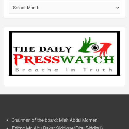
আ
র্কা
ই
ভ
Chairman of the board: Miah Abdul Momen
Editor:
Md Abu Bakar Siddique(
Dipu Siddiqui
)