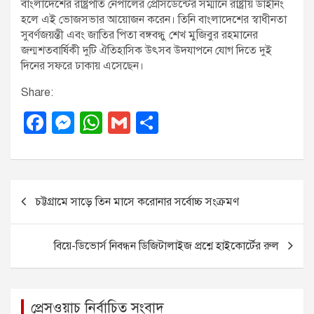
বাংলাদেশের রাষ্ট্রপতি নেপালের প্রেসিডেন্টের সম্মানে রাষ্ট্রীয় ডাইনিং
হলে এই ভোজসভার আয়োজন করেন। তিনি বাংলাদেশের স্বাধীনতা
সুবর্ণজয়ন্তী এবং জাতির পিতা বঙ্গবন্ধু শেখ মুজিবুর রহমানের
জন্মশতবার্ষিকী দুটি ঐতিহাসিক উৎসব উদযাপনে যোগ দিতে দুই
দিনের সফরে ঢাকায় এসেছেন।
Share:
F
M
W
G
S
a
e
h
m
h
c
ss
at
ail
ar
e
e
s
e
P
চট্টগ্রামে সাড়ে তিন মাসে করোনার সর্বোচ্চ সংক্রমণ
b
n
A
o
o
g
p
s
বিয়ে-ডিভোর্স নিবন্ধন ডিজিটালাইজ প্রশ্নে হাইকোর্টের রুল
o
er
p
t
k
n
a
প্রেসওয়াচ নির্বাচিত সংবাদ