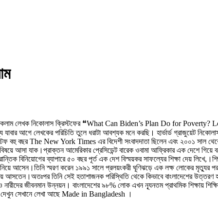
াম
াত কলাম লেখক নিকোলাস ক্রিস্টফের ❝What Can Biden’s Plan Do for Poverty? Look
 যাবার আগে লেখকের পরিচিতি তুলে ধরাটা আবশ্যক মনে করছি। হার্ভার্ড গ্রাজুয়েট নিকো
ক্রিস্টফ বহু বছর The New York Times এর বিদেশী সংবাদদাতা ছিলেন এবং ২০০১ সাল থেক
য বিষয়ে আসা যাক।প্রাক্তন আমেরিকার প্রেসিডেন্ট বারেক ওবামা আফ্রিকার এক দেশে গিয়ে ব
্তিক বিনিয়োগের ব্যাপারে ৫০ বছর পূর্ত এক দেশ বিস্ময়কর সাফল্যের শিক্ষা দেয় লিখে,।
শি
 নিয়ে আসেন।তিনি স্মরণ করেন ১৯৯১ সালে প্রলয়ংকরী ঘূণিঝড়ে এক লক্ষ লোকের মৃত্যুর পর 
িডিয়ায় আসতেন।অতঃপর তিনি সেই হতাশাজনক পরিস্থিতি থেকে কিভাবে বাংলাদেশের উত্তরণ 
ও নারীদের জীবনমান উন্নয়ন। বাংলাদেশের ৯৮% লোক এখন ন্যূনতম প্রাথমিক শিক্ষায় শিক্ষিত 
 করে দেখুন সেখানে লেখা আছে Made in Bangladesh ।