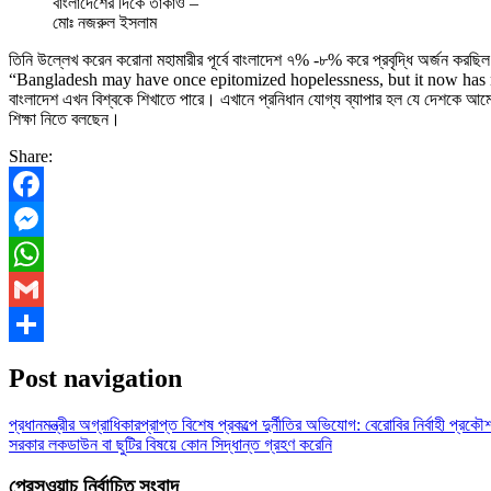
বাংলাদেশের দিকে তাকাও –
মোঃ নজরুল ইসলাম
তিনি উল্লেখ করেন করোনা মহামারীর পূর্বে বাংলাদেশ ৭% -৮% করে প্রবৃদ্ধি অর্জন কর
“Bangladesh may have once epitomized hopelessness, but it now has much 
বাংলাদেশ এখন বিশ্বকে শিখাতে পারে। এখানে প্রনিধান যোগ্য ব্যাপার হল যে দেশকে আমের
শিক্ষা নিতে বলছেন।
Share:
Facebook
Messenger
WhatsApp
Gmail
Share
Post navigation
প্রধানমন্ত্রীর অগ্রাধিকারপ্রাপ্ত বিশেষ প্রকল্পে দুর্নীতির অভিযোগ: বেরোবির নির্বাহী প্রক
সরকার লকডাউন বা ছুটির বিষয়ে কোন সিদ্ধান্ত গ্রহণ করেনি
প্রেসওয়াচ নির্বাচিত সংবাদ