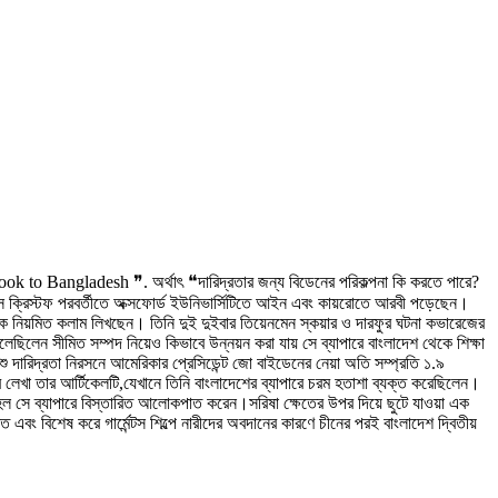
 to Bangladesh ❞. অর্থাৎ ❝দারিদ্রতার জন্য বিডেনের পরিকল্পনা কি করতে পারে?
লাস ক্রিস্টফ পরবর্তীতে অক্সফোর্ড ইউনিভার্সিটিতে আইন এবং কায়রোতে আরবী পড়েছেন।
ে নিয়মিত কলাম লিখছেন। তিনি দুই দুইবার তিয়েনমেন স্কয়ার ও দারফুর ঘটনা কভারেজের
লেছিলেন সীমিত সম্পদ নিয়েও কিভাবে উন্নয়ন করা যায় সে ব্যাপারে বাংলাদেশ থেকে শিক্ষা
শু দারিদ্রতা নিরসনে আমেরিকার প্রেসিডেন্ট জো বাইডেনের নেয়া অতি সম্প্রতি ১.৯
লেখা তার আর্টিকেলটি,যেখানে তিনি বাংলাদেশের ব্যাপারে চরম হতাশা ব্যক্ত করেছিলেন।
হল সে ব্যাপারে বিস্তারিত আলোকপাত করেন।সরিষা ক্ষেতের উপর দিয়ে ছুটে যাওয়া এক
এবং বিশেষ করে গার্মেন্টস শিল্পে নারীদের অবদানের কারণে চীনের পরই বাংলাদেশ দ্বিতীয়