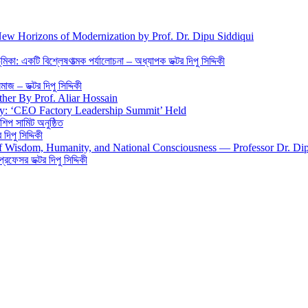
New Horizons of Modernization by Prof. Dr. Dipu Siddiqui
িকা: একটি বিশ্লেষণাত্মক পর্যালোচনা – অধ্যাপক ডক্টর দিপু সিদ্দিকী
জ – ডক্টর দিপু সিদ্দিকী
ther By Prof. Aliar Hossain
gy: ‘CEO Factory Leadership Summit’ Held
শিপ সামিট অনুষ্ঠিত
িপু সিদ্দিকী
 of Wisdom, Humanity, and National Consciousness — Professor Dr. Di
 প্রফেসর ডক্টর দিপু সিদ্দিকী