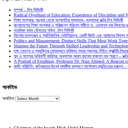
সম্পর্ক – দিপু সিদ্দিকী
Radical Overhaul of Education: Experience of Discipline and 
শিক্ষা সংস্কার: শৃঙ্খলা থেকে অগ্রগতির সম্ভাবনা- অধ্যাপক ডক্টর দিপু সিদ্দিকী
বাংলাদেশের শিক্ষা সংস্কার ও পরিচ্ছন্ন পরিবেশ সৃষ্টিতে ড. এহসানুল হক মিলনের ভূম
অহমিকা বনাম যৌথতার শক্তি -দিপু সিদ্দিকী
কিশোর মনস্তত্ত্ব ও প্রাতিষ্ঠানিক দেউলিয়াত্ব: একটি জিডি এবং আমাদের বিপন্ন সমা
Politics and Management: Distinct Skills That Must Work Toge
Shaping the Future Through Skilled Leadership and Technolo
দক্ষ নেতৃত্ব ও প্রযুক্তির মেলবন্ধনে ভবিষ্যৎ গড়ার প্রত্যয়: সিইও ফ্যাক্টরি লিডার
শব্দ ও সত্যের অবিনাশী কারিগর: অধ্যাপক আবুল কাসেম ফজলুল হক স্মরণে – ডক্টর দ
A Portrait of Erudition, Professor Dr. Niaz Ahmed: A Beacon
কর্মই পরিচিতি: কৃত্রিমতার ঊর্ধ্বে সামষ্টিক কল্যাণে পার্সোনাল ব্র্যান্ডিংয়ের গুরুত্ব –
আর্কাইভ
আর্কাইভ
Chairman of the board: Miah Abdul Momen