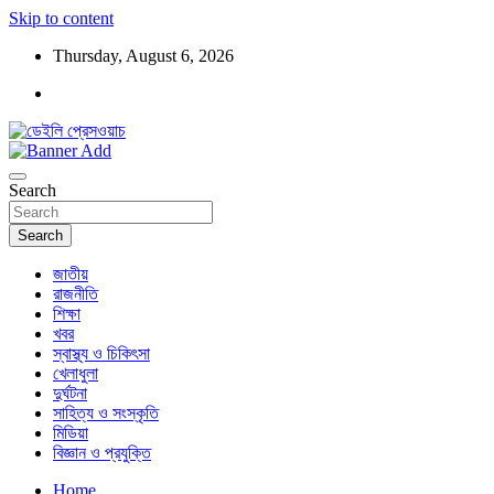
Skip to content
Thursday, August 6, 2026
ডেইলি প্রেসওয়াচ মুক্তিযুদ্ধের চেতনায় উদ্বুদ্ধ মুখপত্র
ডেইলি প্রেসওয়াচ
Search
Search
জাতীয়
রাজনীতি
শিক্ষা
খবর
স্বাস্থ্য ও চিকিৎসা
খেলাধুলা
দুর্ঘটনা
সাহিত্য ও সংস্কৃতি
মিডিয়া
বিজ্ঞান ও প্রযুক্তি
Home