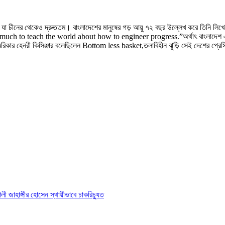
ছিল যা চীনের থেকেও দ্রুততম। বাংলাদেশের মানুষের গড় আয়ু ৭২ বছর উল্লেখ করে তিনি লি
to teach the world about how to engineer progress.”অর্থাৎ বাংলাদেশ এক সময়
িকার হেনরী কিসিঞ্জার বলেছিলেন Bottom less basket,তলাবিহীন ঝুড়ি সেই দেশের প্রেসিডে
ৌশলী জাহাঙ্গীর হোসেন স্থায়ীভাবে চাকরিচ্যুত