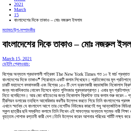
2021
March
15
বাংলাদেশের দিকে তাকাও – মোঃ নজরুল ইসলাম
মতামত/উ্প-সম্পাদকীয়
বাংলাদেশের দিকে তাকাও – মোঃ নজরুল ইসল
March 15, 2021
ডেইলি প্রেসওয়াচ:
বিশ্বের অন্যতম প্রভাবশালী পত্রিকা The New York Times গত ১০ ই মার্চ প্রখ্য
বাংলাদেশের দিকে তাকাও❞ শিরোনামে একটি কলাম লিখেছেন। প্রতিবেদনের মূল প্রতিপাদ্যে
চারটি মহাদেশে বসবাসকারী এবং বিশ্বের ১৫০ টি দেশ ভ্রমণকারী বহুভাষাবিদ নিকোলাস 
জন্য সাংবাদিকতার নোবেল হিসেবে খ্যাত পুলিৎজার পুরস্কারপ্রাপ্ত। এবার মূল প্রতিপাদ্
নিতে বলেছিলেন। আর জো বাইডেনের জন্য নিকোলাস ক্রিস্টফ তার কলাম শুরু করেন – প্রান
ট্রিলিয়ন ডলারের তহবিলে আমেরিকার করণীয় উল্লেখ করতে গিয়ে তিনি বাংলাদেশের প্রসঙ্গ
এখানে স্মর্তব্য যে বাংলাদেশ আগে তার নেগেটিভ নিউজের কারণেই শুধু আন্তর্জাতিক ম
স্কুল ছাত্রীর ছবি সম্বলিত কলামে তিনি লিখেন এই সাফল্যের অন্যতম স্তম্ভ নারী শিক্ষা 
বৃহত্তম পোশাক রপ্তানী কারী দেশ।তিনি উল্লেখ করেন আপনার পরিধেয় শার্টটি লক্ষ্য