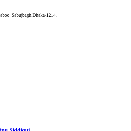
saboo, Sabujbagh,Dhaka-1214.
ipu Siddiqui