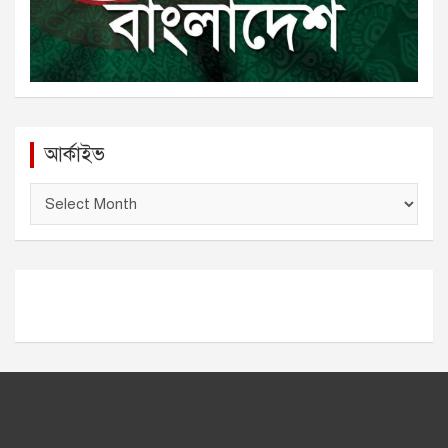
আর্কাইভ
আ
র্কা
ই
ভ