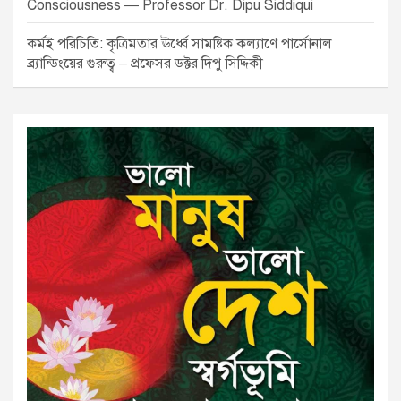
Consciousness — Professor Dr. Dipu Siddiqui
কর্মই পরিচিতি: কৃত্রিমতার ঊর্ধ্বে সামষ্টিক কল্যাণে পার্সোনাল
ব্র্যান্ডিংয়ের গুরুত্ব – প্রফেসর ডক্টর দিপু সিদ্দিকী