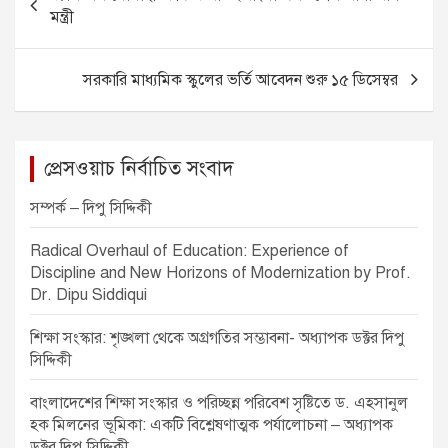
b
n
A
o
মন্ত্রী
o
g
p
s
o
er
p
t
সরকারি মাধ্যমিক স্কুলের ভর্তি আবেদন শুরু ১৫ ডিসেম্বর
k
n
a
v
প্রেসওয়াচ নির্বাচিত সংবাদ
i
সম্পর্ক – দিপু সিদ্দিকী
g
Radical Overhaul of Education: Experience of
a
Discipline and New Horizons of Modernization by Prof.
t
Dr. Dipu Siddiqui
i
শিক্ষা সংস্কার: শৃঙ্খলা থেকে অগ্রগতির সম্ভাবনা- অধ্যাপক ডক্টর দিপু
o
সিদ্দিকী
n
বাংলাদেশের শিক্ষা সংস্কার ও পরিচ্ছন্ন পরিবেশ সৃষ্টিতে ড. এহসানুল
হক মিলনের ভূমিকা: একটি বিশ্লেষণাত্মক পর্যালোচনা – অধ্যাপক
ডক্টর দিপু সিদ্দিকী