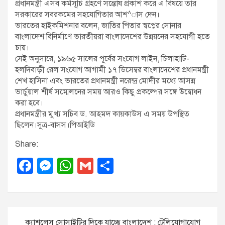
প্রধানমন্ত্রী এসব কর্মসূচি গ্রহণে সন্তোষ প্রকাশ করে এ বিষয়ে তাঁর
সরকারের সবরকমের সহযোগিতার আশ^াস দেন।
ভারতের হাইকমিশনার বলেন, জাতির পিতার স্বপ্নের সোনার
বাংলাদেশ বিনির্মাণে ভারতীয়রা বাংলাদেশের উন্নয়নের সহযোগী হতে
চায়।
সেই অনুসারে, ১৯৬৫ সালের পূর্বের সংযোগ লাইন, চিলাহাটি-
হলদিবাড়ী রেল সংযোগ আগামী ১৭ ডিসেম্বর বাংলাদেশের প্রধানমন্ত্রী
শেখ হাসিনা এবং ভারতের প্রধানমন্ত্রী নরেন্দ্র মোদীর মধ্যে আসন্ন
ভার্চুয়াল শীর্ষ সম্মেলনের সময় আরও কিছু প্রকল্পের সঙ্গে উদ্বোধন
করা হবে।
প্রধানমন্ত্রীর মুখ্য সচিব ড. আহমদ কায়কাউস এ সময় উপস্থিত
ছিলেন।সুত্র-বাসস।পিআইডি
Share:
F
M
W
G
S
a
e
h
m
h
c
ss
at
ail
ar
e
e
s
e
P
ক্যাশলেস সোসাইটির দিকে যাচ্ছে বাংলাদেশ : টেলিযোগাযোগ