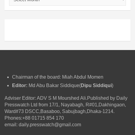
র্কা
ই
ভ
Chairman of the board: Miah Abdul Momen
Editor:
Md Abu Bakar Siddique(
Dipu Siddiqui
)
Adviser Editor: ADV S M Mourshed Ali.Published by Daily
Presswatch Ltd from 17/1, Nayabagh, R#01,Dakhingaon,
Ward#73 DSCC,Basaboo, Sabujbagh,Dhaka-1214.
Phones:+88 01715 854 170
email: daily.presswatch@gmail.com