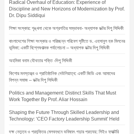
Radical Overhaul of Education: Experience of
g
Discipline and New Horizons of Modernization by Prof.
a
Dr. Dipu Siddiqui
t
শিক্ষা সংস্কার: শৃঙ্খলা থেকে অগ্রগতির সম্ভাবনা- অধ্যাপক ডক্টর দিপু সিদ্দিকী
i
o
বাংলাদেশের শিক্ষা সংস্কার ও পরিচ্ছন্ন পরিবেশ সৃষ্টিতে ড. এহসানুল হক মিলনের
ভূমিকা: একটি বিশ্লেষণাত্মক পর্যালোচনা – অধ্যাপক ডক্টর দিপু সিদ্দিকী
n
অহমিকা বনাম যৌথতার শক্তি -দিপু সিদ্দিকী
কিশোর মনস্তত্ত্ব ও প্রাতিষ্ঠানিক দেউলিয়াত্ব: একটি জিডি এবং আমাদের
বিপন্ন সমাজ – ডক্টর দিপু সিদ্দিকী
Politics and Management: Distinct Skills That Must
Work Together By Prof. Aliar Hossain
Shaping the Future Through Skilled Leadership and
Technology: ‘CEO Factory Leadership Summit’ Held
দক্ষ নেতৃত্ব ও প্রযুক্তির মেলবন্ধনে ভবিষ্যৎ গড়ার প্রত্যয়: সিইও ফ্যাক্টরি