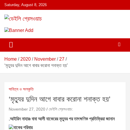
S
Saturday, August 8, 2026
k
i
p
ডেইলি প্রেসওয়াচ মুক্তিযুদ্ধের চেতনায় উদ্বুদ্ধ মুখপত্র
ডেইলি প্রেসওয়াচ
t
o
c
o
n
Home
2020
November
27
t
‘মৃত্যুর দুদিন আগে বাবার করোনা শনাক্ত হয়’
e
n
t
সাহিত্য ও সংস্কৃতি
‘মৃত্যুর দুদিন আগে বাবার করোনা শনাক্ত হয়’
November 27, 2020
ডেইলি প্রেসওয়াচ:
.
আইরিন নাহারঃ
বাবা আলী যাকেরের মৃত্যুর পর তাৎক্ষণিক প্রতিক্রিয়া জানান