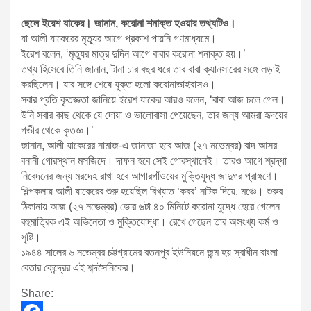
ছেলে ইরেশ যাকের। জানান, করোনা শনাক্ত হওয়ার তথ্যটিও।
যা আলী যাকেরের মৃত্যুর আগে প্রকাশ পায়নি গণমাধ্যমে।
ইরেশ বলেন, ‘মৃত্যুর মাত্র দুদিন আগে বাবার করোনা শনাক্ত হয়।’
তথ্য হিসেবে তিনি জানান, টানা চার বছর ধরে তার বাবা ক্যানসারের সঙ্গে লড়াই
করছিলেন। যার সঙ্গে শেষে যুক্ত হলো করোনাভাইরাসও।
সবার প্রতি কৃতজ্ঞতা জানিয়ে ইরেশ যাকের আরও বলেন, ‘বাবা আজ চলে গেল।
উনি সবার কাছ থেকে যে দোয়া ও ভালোবাসা পেয়েছেন, তার জন্য আমরা হৃদয়ের
গভীর থেকে কৃতজ্ঞ।’
জানান, আলী যাকেরের নামাজ-এ জানাজা হবে আজ (২৭ নভেম্বর) বাদ আসর
বনানী গোরস্থান মসজিদে। দাফন হবে সেই গোরস্থানেই। তারও আগে শ্রদ্ধা
নিবেদনের জন্য মরদেহ রাখা হবে আগারগাঁওয়ের মুক্তিযুদ্ধ জাদুগর প্রাঙ্গণে।
শিল্পকলায় আলী যাকেরের শুরু হয়েছিল বিখ্যাত ‘কবর’ নাটক দিয়ে, মঞ্চে। শুরুর
ঠিকানায় আজ (২৭ নভেম্বর) ভোর ৬টা ৪০ মিনিটে করোনা যুদ্ধে হেরে গেলেন
বহুমাত্রিক এই অভিনেতা ও মুক্তিযোদ্ধা। রেখে গেছেন তার অসংখ্য কর্ম ও
সৃষ্টি।
১৯৪৪ সালের ৬ নভেম্বর চট্টগ্রামের রতনপুর ইউনিয়নে জন্ম হয় স্বাধীন বাংলা
বেতার কেন্দ্রের এই শব্দসৈনিকের।
Share: