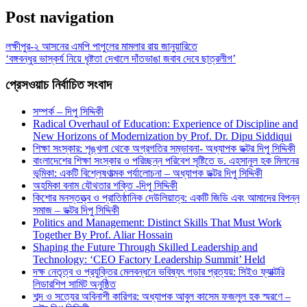
Share
Post navigation
লক্ষীপুর-২ আসনের এমপি পাপুলের মামলার রায় জানুয়ারিতে
‘বঙ্গবন্ধুর ভাস্কর্য নিয়ে ধৃষ্টতা দেখালে দাঁতভাঙা জবাব দেবে ছাত্রলীগ’
প্রেসওয়াচ নির্বাচিত সংবাদ
সম্পর্ক – দিপু সিদ্দিকী
Radical Overhaul of Education: Experience of Discipline and
New Horizons of Modernization by Prof. Dr. Dipu Siddiqui
শিক্ষা সংস্কার: শৃঙ্খলা থেকে অগ্রগতির সম্ভাবনা- অধ্যাপক ডক্টর দিপু সিদ্দিকী
বাংলাদেশের শিক্ষা সংস্কার ও পরিচ্ছন্ন পরিবেশ সৃষ্টিতে ড. এহসানুল হক মিলনের
ভূমিকা: একটি বিশ্লেষণাত্মক পর্যালোচনা – অধ্যাপক ডক্টর দিপু সিদ্দিকী
অহমিকা বনাম যৌথতার শক্তি -দিপু সিদ্দিকী
কিশোর মনস্তত্ত্ব ও প্রাতিষ্ঠানিক দেউলিয়াত্ব: একটি জিডি এবং আমাদের বিপন্ন
সমাজ – ডক্টর দিপু সিদ্দিকী
Politics and Management: Distinct Skills That Must Work
Together By Prof. Aliar Hossain
Shaping the Future Through Skilled Leadership and
Technology: ‘CEO Factory Leadership Summit’ Held
দক্ষ নেতৃত্ব ও প্রযুক্তির মেলবন্ধনে ভবিষ্যৎ গড়ার প্রত্যয়: সিইও ফ্যাক্টরি
লিডারশিপ সামিট অনুষ্ঠিত
শব্দ ও সত্যের অবিনাশী কারিগর: অধ্যাপক আবুল কাসেম ফজলুল হক স্মরণে –