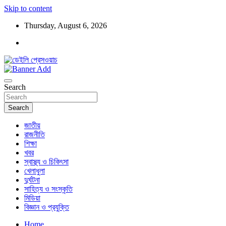
Skip to content
Thursday, August 6, 2026
ডেইলি প্রেসওয়াচ মুক্তিযুদ্ধের চেতনায় উদ্বুদ্ধ মুখপত্র
ডেইলি প্রেসওয়াচ
Search
Search
জাতীয়
রাজনীতি
শিক্ষা
খবর
স্বাস্থ্য ও চিকিৎসা
খেলাধুলা
দুর্ঘটনা
সাহিত্য ও সংস্কৃতি
মিডিয়া
বিজ্ঞান ও প্রযুক্তি
Home