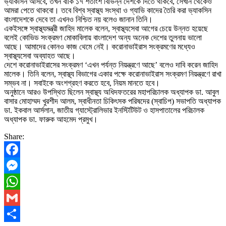
ভ্যাকসিন আসবে, তখন বাকি ১৭ শতাংশ বিভিন্ন দেশকে দিতে থাকবে, সেখান থেকেও
আমরা পেতে থাকবো। তবে বিশ্ব স্বাস্থ্য সংস্থা ও গ্যাভি কাদের তৈরি করা ভ্যাকসিন
বাংলাদেশকে দেবে তা এখনও নিশ্চিত নয় বলেও জানান তিনি।
একইসঙ্গে স্বাস্থ্যমন্ত্রী জাহিদ মালেক বলেন, স্বাস্থ্যসেবা আগের চেয়ে উন্নত হয়েছে
বলেই কোভিড সংক্রমণ মোকাবিলায় বাংলাদেশ অন্য অনেক দেশের তুলনায় ভালো
আছে। আমাদের কোনও কাজ থেমে নেই। করোনাভাইরাস সংক্রমণের মধ্যেও
স্বাস্থ্যসেবা অব্যাহত আছে।
দেশে করোনাভাইরাসের সংক্রমণ ‘এখন পর্যন্ত নিয়ন্ত্রণে আছে’ বলেও দাবি করেন জাহিদ
মালেক। তিনি বলেন, স্বাস্থ্য বিভাগের একার পক্ষে করোনাভাইরাস সংক্রমণ নিয়ন্ত্রণে রাখা
সম্ভব না। সবাইকে অংশগ্রহণ করতে হবে, নিয়ম মানতে হবে।
অনুষ্ঠানে আরও উপস্থিত ছিলেন স্বাস্থ্য অধিদফতরের মহাপরিচালক অধ্যাপক ডা. আবুল
বাসার মোহাম্মদ খুরশীদ আলম, স্বাধীনতা চিকিৎসক পরিষদের (স্বাচিপ) সভাপতি অধ্যাপক
ডা. ইকবাল আর্সলান, জাতীয় গ্যাস্ট্রোলিভার ইনস্টিটিউট ও হাসপাতালের পরিচালক
অধ্যাপক ডা. ফারুক আহমেদ প্রমুখ।
Share:
Facebook
Messenger
WhatsApp
Gmail