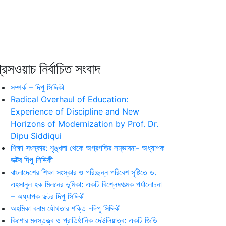
রেসওয়াচ নির্বাচিত সংবাদ
সম্পর্ক – দিপু সিদ্দিকী
Radical Overhaul of Education:
Experience of Discipline and New
Horizons of Modernization by Prof. Dr.
Dipu Siddiqui
শিক্ষা সংস্কার: শৃঙ্খলা থেকে অগ্রগতির সম্ভাবনা- অধ্যাপক
ডক্টর দিপু সিদ্দিকী
বাংলাদেশের শিক্ষা সংস্কার ও পরিচ্ছন্ন পরিবেশ সৃষ্টিতে ড.
এহসানুল হক মিলনের ভূমিকা: একটি বিশ্লেষণাত্মক পর্যালোচনা
– অধ্যাপক ডক্টর দিপু সিদ্দিকী
অহমিকা বনাম যৌথতার শক্তি -দিপু সিদ্দিকী
কিশোর মনস্তত্ত্ব ও প্রাতিষ্ঠানিক দেউলিয়াত্ব: একটি জিডি