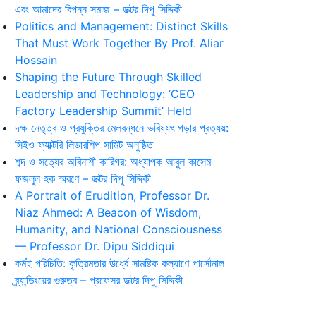
এবং আমাদের বিপন্ন সমাজ – ডক্টর দিপু সিদ্দিকী
Politics and Management: Distinct Skills
That Must Work Together By Prof. Aliar
Hossain
Shaping the Future Through Skilled
Leadership and Technology: ‘CEO
Factory Leadership Summit’ Held
দক্ষ নেতৃত্ব ও প্রযুক্তির মেলবন্ধনে ভবিষ্যৎ গড়ার প্রত্যয়:
সিইও ফ্যাক্টরি লিডারশিপ সামিট অনুষ্ঠিত
শব্দ ও সত্যের অবিনাশী কারিগর: অধ্যাপক আবুল কাসেম
ফজলুল হক স্মরণে – ডক্টর দিপু সিদ্দিকী
A Portrait of Erudition, Professor Dr.
Niaz Ahmed: A Beacon of Wisdom,
Humanity, and National Consciousness
— Professor Dr. Dipu Siddiqui
কর্মই পরিচিতি: কৃত্রিমতার ঊর্ধ্বে সামষ্টিক কল্যাণে পার্সোনাল
ব্র্যান্ডিংয়ের গুরুত্ব – প্রফেসর ডক্টর দিপু সিদ্দিকী