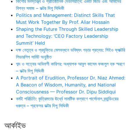
কিশোর মনস্তত্ত্ব ও প্রাতিষ্ঠানিক দেউলিয়াত্ব: একটি জিডি এবং আমাদের
বিপন্ন সমাজ – ডক্টর দিপু সিদ্দিকী
Politics and Management: Distinct Skills That
Must Work Together By Prof. Aliar Hossain
Shaping the Future Through Skilled Leadership
and Technology: ‘CEO Factory Leadership
Summit’ Held
দক্ষ নেতৃত্ব ও প্রযুক্তির মেলবন্ধনে ভবিষ্যৎ গড়ার প্রত্যয়: সিইও ফ্যাক্টরি
লিডারশিপ সামিট অনুষ্ঠিত
শব্দ ও সত্যের অবিনাশী কারিগর: অধ্যাপক আবুল কাসেম ফজলুল হক স্মরণে
– ডক্টর দিপু সিদ্দিকী
A Portrait of Erudition, Professor Dr. Niaz Ahmed:
A Beacon of Wisdom, Humanity, and National
Consciousness — Professor Dr. Dipu Siddiqui
কর্মই পরিচিতি: কৃত্রিমতার ঊর্ধ্বে সামষ্টিক কল্যাণে পার্সোনাল ব্র্যান্ডিংয়ের
গুরুত্ব – প্রফেসর ডক্টর দিপু সিদ্দিকী
আর্কাইভ