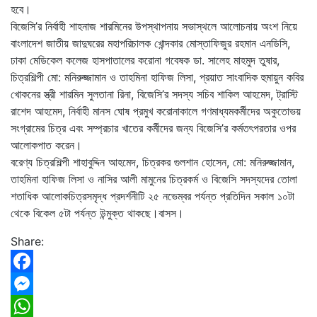
হবে।
বিজেসি’র নির্বাহী শাহনাজ শারমিনের উপস্থাপনায় সভাস্থলে আলোচনায় অংশ নিয়ে
বাংলাদেশ জাতীয় জাদুঘরের মহাপরিচালক খোন্দকার মোস্তাফিজুর রহমান এনডিসি,
ঢাকা মেডিকেল কলেজ হাসপাতালের করোনা গবেষক ডা. সালেহ মাহমুদ তুষার,
চিত্রশিল্পী মো: মনিরুজ্জামান ও তাহমিনা হাফিজ লিসা, প্রয়াত সাংবাদিক হুমায়ুন কবির
খোকনের স্ত্রী শারমিন সুলতানা রিনা, বিজেসি’র সদস্য সচিব শাকিল আহমেদ, ট্রাস্টি
রাশেদ আহমেদ, নির্বাহী মানস ঘোষ প্রমুখ করোনাকালে গণমাধ্যমকর্মীদের অকুতোভয়
সংগ্রামের চিত্র এবং সম্প্রচার খাতের কর্মীদের জন্য বিজেসি’র কর্মতৎপরতার ওপর
আলোকপাত করেন।
বরেণ্য চিত্রশিল্পী শাহাবুদ্দিন আহমেদ, চিত্রকর গুলশান হোসেন, মো: মনিরুজ্জামান,
তাহমিনা হাফিজ লিসা ও নাসির আলী মামুনের চিত্রকর্ম ও বিজেসি সদস্যদের তোলা
শতাধিক আলোকচিত্রসমৃদ্ধ প্রদর্শনীটি ২৫ নভেম্বর পর্যন্ত প্রতিদিন সকাল ১০টা
থেকে বিকেল ৫টা পর্যন্ত উন্মুক্ত থাকছে।বাসস।
Share:
Facebook
Messenger