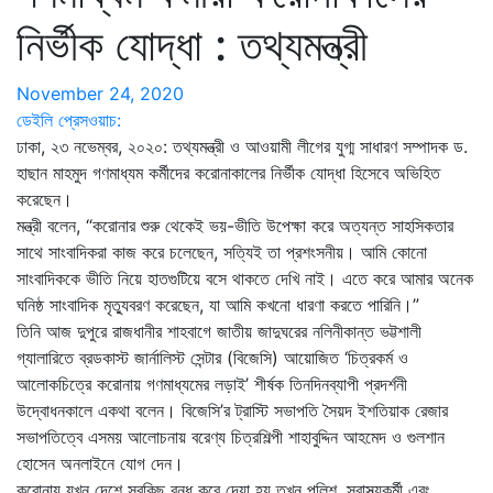
নির্ভীক যোদ্ধা : তথ্যমন্ত্রী
November 24, 2020
ডেইলি প্রেসওয়াচ:
ঢাকা, ২৩ নভেম্বর, ২০২০: তথ্যমন্ত্রী ও আওয়ামী লীগের যুগ্ম সাধারণ সম্পাদক ড.
হাছান মাহমুদ গণমাধ্যম কর্মীদের করোনাকালের নির্ভীক যোদ্ধা হিসেবে অভিহিত
করেছেন।
মন্ত্রী বলেন, “করোনার শুরু থেকেই ভয়-ভীতি উপেক্ষা করে অত্যন্ত সাহসিকতার
সাথে সাংবাদিকরা কাজ করে চলেছেন, সত্যিই তা প্রশংসনীয়। আমি কোনো
সাংবাদিককে ভীতি নিয়ে হাতগুটিয়ে বসে থাকতে দেখি নাই। এতে করে আমার অনেক
ঘনিষ্ঠ সাংবাদিক মৃত্যুবরণ করেছেন, যা আমি কখনো ধারণা করতে পারিনি।”
তিনি আজ দুপুরে রাজধানীর শাহবাগে জাতীয় জাদুঘরের নলিনীকান্ত ভট্টশালী
গ্যালারিতে ব্রডকাস্ট জার্নালিস্ট সেন্টার (বিজেসি) আয়োজিত ‘চিত্রকর্ম ও
আলোকচিত্রে করোনায় গণমাধ্যমের লড়াই’ শীর্ষক তিনদিনব্যাপী প্রদর্শনী
উদ্বোধনকালে একথা বলেন। বিজেসি’র ট্রাস্টি সভাপতি সৈয়দ ইশতিয়াক রেজার
সভাপতিত্বে এসময় আলোচনায় বরেণ্য চিত্রশিল্পী শাহাবুদ্দিন আহমেদ ও গুলশান
হোসেন অনলাইনে যোগ দেন।
করোনায় যখন দেশে সবকিছু বন্ধ করে দেয়া হয় তখন পুলিশ, স্বাস্থ্যকর্মী এবং