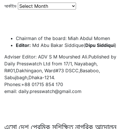
আর্কাইভ
Chairman of the board: Miah Abdul Momen
Editor:
Md Abu Bakar Siddique(
Dipu Siddiqui
)
Adviser Editor: ADV S M Mourshed Ali.Published by
Daily Presswatch Ltd from 17/1, Nayabagh,
R#01,Dakhingaon, Ward#73 DSCC,Basaboo,
Sabujbagh,Dhaka-1214.
Phones:+88 01715 854 170
email: daily.presswatch@gmail.com
এসো দেশ প্রেমিক সুশিক্ষিত নাগরিক আন্দোলন