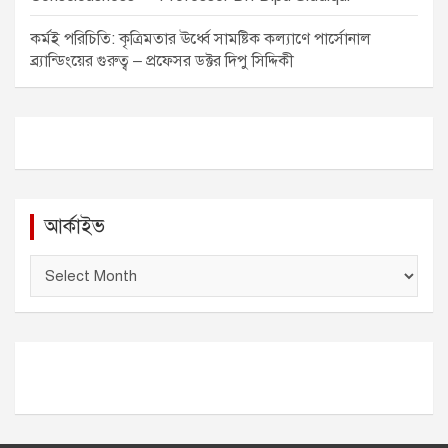
কর্মই পরিচিতি: কৃত্রিমতার ঊর্ধ্বে সামষ্টিক কল্যাণে পার্সোনাল
ব্র্যান্ডিংয়ের গুরুত্ব – প্রফেসর ডক্টর দিপু সিদ্দিকী
আর্কাইভ
আ
র্কা
ই
ভ