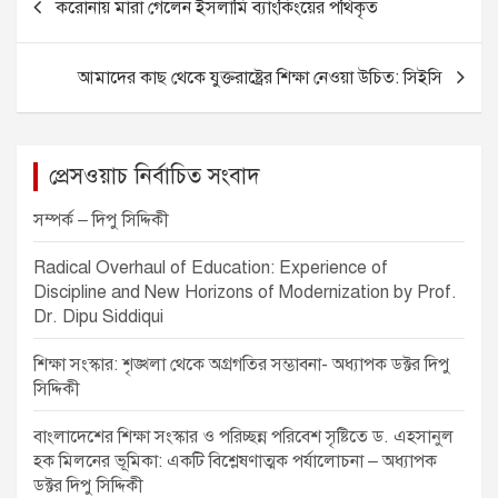
করোনায় মারা গেলেন ইসলামি ব্যাংকিংয়ের পথিকৃত
b
n
A
o
o
g
p
s
আমাদের কাছ থেকে যুক্তরাষ্ট্রের শিক্ষা নেওয়া উচিত: সিইসি
o
er
p
t
k
n
a
প্রেসওয়াচ নির্বাচিত সংবাদ
v
সম্পর্ক – দিপু সিদ্দিকী
i
Radical Overhaul of Education: Experience of
g
Discipline and New Horizons of Modernization by Prof.
a
Dr. Dipu Siddiqui
t
শিক্ষা সংস্কার: শৃঙ্খলা থেকে অগ্রগতির সম্ভাবনা- অধ্যাপক ডক্টর দিপু
i
সিদ্দিকী
o
বাংলাদেশের শিক্ষা সংস্কার ও পরিচ্ছন্ন পরিবেশ সৃষ্টিতে ড. এহসানুল
n
হক মিলনের ভূমিকা: একটি বিশ্লেষণাত্মক পর্যালোচনা – অধ্যাপক
ডক্টর দিপু সিদ্দিকী