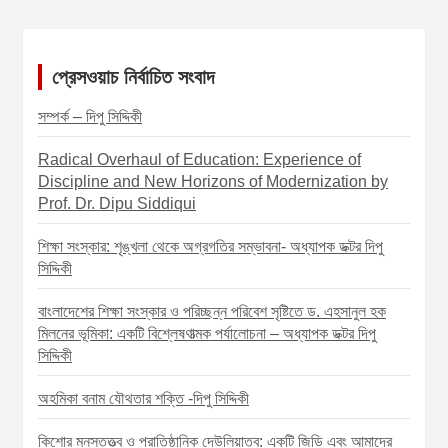
n
a
প্রেসওয়াচ নির্বাচিত সংবাদ
v
i
সম্পর্ক – দিপু সিদ্দিকী
g
Radical Overhaul of Education: Experience of
a
Discipline and New Horizons of Modernization by
t
Prof. Dr. Dipu Siddiqui
i
শিক্ষা সংস্কার: শৃঙ্খলা থেকে অগ্রগতির সম্ভাবনা- অধ্যাপক ডক্টর দিপু
o
সিদ্দিকী
n
বাংলাদেশের শিক্ষা সংস্কার ও পরিচ্ছন্ন পরিবেশ সৃষ্টিতে ড. এহসানুল হক
মিলনের ভূমিকা: একটি বিশ্লেষণাত্মক পর্যালোচনা – অধ্যাপক ডক্টর দিপু
সিদ্দিকী
অহমিকা বনাম যৌথতার শক্তি -দিপু সিদ্দিকী
কিশোর মনস্তত্ত্ব ও প্রাতিষ্ঠানিক দেউলিয়াত্ব: একটি জিডি এবং আমাদের