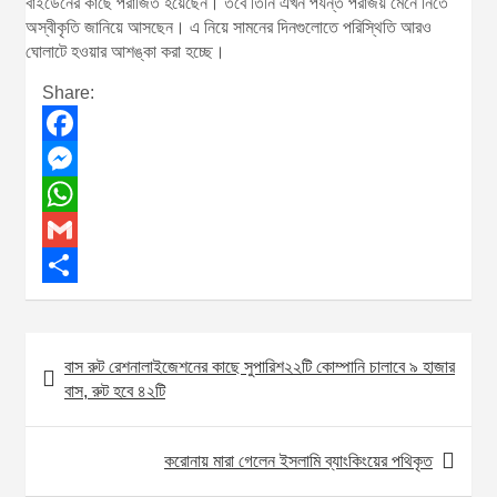
বাইডেনের কাছে পরাজিত হয়েছেন। তবে তিনি এখন পর্যন্ত পরাজয় মেনে নিতে
অস্বীকৃতি জানিয়ে আসছেন। এ নিয়ে সামনের দিনগুলোতে পরিস্থিতি আরও
ঘোলাটে হওয়ার আশঙ্কা করা হচ্ছে।
Share:
F
a
M
c
e
W
e
s
h
G
b
s
a
m
S
o
e
t
a
h
বাস রুট রেশনালাইজেশনের কাছে সুপারিশ২২টি কোম্পানি চালাবে ৯ হাজার
P
o
n
s
i
a
বাস, রুট হবে ৪২টি
o
k
g
A
l
r
s
e
p
e
করোনায় মারা গেলেন ইসলামি ব্যাংকিংয়ের পথিকৃত
t
r
p