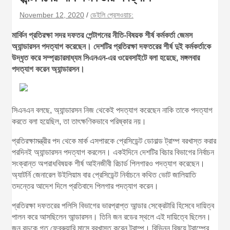
November 12, 2020
ডেইলি প্রেসওয়াচ:
মার্কিন প্রতিরক্ষা সদর দফতর পেন্টাগনের নীতি-বিষয়ক শীর্ষ কর্মকর্তা জেমস
অ্যান্ডারসন পদত্যাগ করেছেন। দেশটির প্রতিরক্ষা দফতরের শীর্ষ দুই কর্মকর্তাকে
উদ্ধৃত করে সম্প্রচারমাধ্যম সিএনএন-এর ওয়েবসাইটে বলা হয়েছে, মঙ্গলবার
পদত্যাগ করেন অ্যান্ডারসন।
সিএনএন বলছে, অ্যান্ডারসন নিজ থেকেই পদত্যাগ করেছেন নাকি তাকে পদত্যাগ
করতে বলা হয়েছিল, তা তাৎক্ষণিকভাবে পরিষ্কার নয়।
প্রতিরক্ষামন্ত্রীর পদ থেকে মার্ক এসপারকে প্রেসিডেন্ট ডোনাল্ড ট্রাম্প বরখাস্ত করার
পরদিনই অ্যান্ডারসন পদত্যাগ করলেন। একইদিনে দেশটির বিচার বিভাগের নির্বাচন
সংক্রান্ত অপরাধবিষয়ক শীর্ষ আইনজীবী রিচার্ড পিলগারও পদত্যাগ করেছেন।
অ্যাটর্নি জেনারেল উইলিয়াম বার প্রেসিডেন্ট নির্বাচনে কথিত ভোট জালিয়াতি
তদন্তের আদেশ দিলে প্রতিবাদে পিলগার পদত্যাগ করেন।
প্রতিরক্ষা দফতরের পলিসি বিভাগের ভারপ্রাপ্ত আন্ডার সেক্রেটারি হিসেবে দায়িত্ব
পালন করে আসছিলেন আন্ডারসন। তিনি জন রডের স্থলে এই দায়িত্বে ছিলেন।
জন রডকে গত ফেব্রুয়ারি মাসে বরখাস্ত করেন ট্রাম্প। বিভিন্ন বিষয়ে ট্রাম্পের