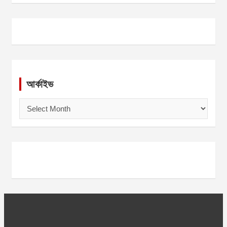
আর্কাইভ
আ
র্কা
ই
ভ