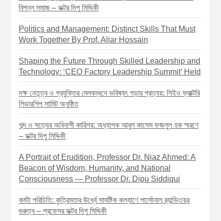
বিপন্ন সমাজ – ডক্টর দিপু সিদ্দিকী
Politics and Management: Distinct Skills That Must
Work Together By Prof. Aliar Hossain
Shaping the Future Through Skilled Leadership and
Technology: ‘CEO Factory Leadership Summit’ Held
দক্ষ নেতৃত্ব ও প্রযুক্তির মেলবন্ধনে ভবিষ্যৎ গড়ার প্রত্যয়: সিইও ফ্যাক্টরি
লিডারশিপ সামিট অনুষ্ঠিত
শব্দ ও সত্যের অবিনাশী কারিগর: অধ্যাপক আবুল কাসেম ফজলুল হক স্মরণে
– ডক্টর দিপু সিদ্দিকী
A Portrait of Erudition, Professor Dr. Niaz Ahmed: A
Beacon of Wisdom, Humanity, and National
Consciousness — Professor Dr. Dipu Siddiqui
কর্মই পরিচিতি: কৃত্রিমতার ঊর্ধ্বে সামষ্টিক কল্যাণে পার্সোনাল ব্র্যান্ডিংয়ের
গুরুত্ব – প্রফেসর ডক্টর দিপু সিদ্দিকী