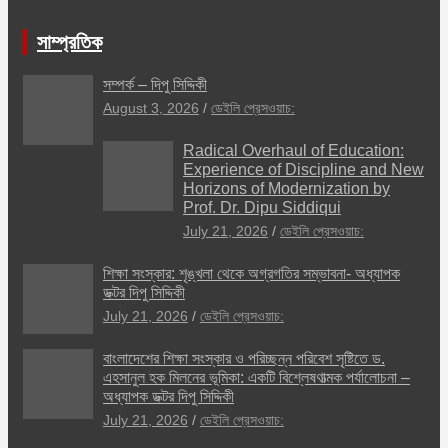
সাম্প্রতিক
সম্পর্ক – দিপু সিদ্দিকী
August 3, 2026
ডেইলি প্রেসওয়াচ:
Radical Overhaul of Education:
Experience of Discipline and New
Horizons of Modernization by
Prof. Dr. Dipu Siddiqui
July 21, 2026
ডেইলি প্রেসওয়াচ:
শিক্ষা সংস্কার: শৃঙ্খলা থেকে অগ্রগতির সম্ভাবনা- অধ্যাপক
ডক্টর দিপু সিদ্দিকী
July 21, 2026
ডেইলি প্রেসওয়াচ:
বাংলাদেশের শিক্ষা সংস্কার ও পরিচ্ছন্ন পরিবেশ সৃষ্টিতে ড.
এহসানুল হক মিলনের ভূমিকা: একটি বিশ্লেষণাত্মক পর্যালোচনা –
অধ্যাপক ডক্টর দিপু সিদ্দিকী
July 21, 2026
ডেইলি প্রেসওয়াচ: