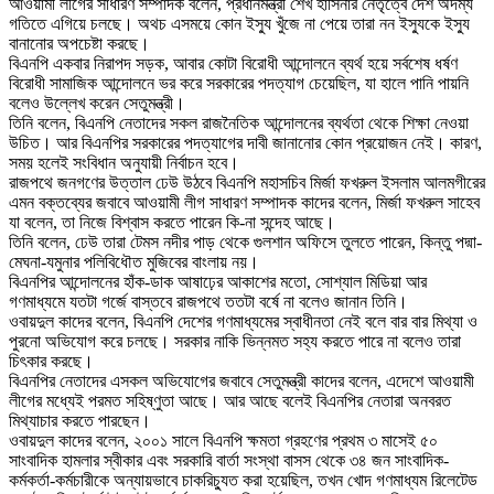
আওয়ামী লীগের সাধারণ সম্পাদক বলেন, প্রধানমন্ত্রী শেখ হাসিনার নেতৃত্বে দেশ অদম্য
গতিতে এগিয়ে চলছে। অথচ এসময়ে কোন ইস্যু খুঁজে না পেয়ে তারা নন ইস্যুকে ইস্যু
বানানোর অপচেষ্টা করছে।
বিএনপি একবার নিরাপদ সড়ক, আবার কোটা বিরোধী আন্দোলনে ব্যর্থ হয়ে সর্বশেষ ধর্ষণ
বিরোধী সামাজিক আন্দোলনে ভর করে সরকারের পদত্যাগ চেয়েছিল, যা হালে পানি পায়নি
বলেও উল্লেখ করেন সেতুমন্ত্রী।
তিনি বলেন, বিএনপি নেতাদের সকল রাজনৈতিক আন্দোলনের ব্যর্থতা থেকে শিক্ষা নেওয়া
উচিত। আর বিএনপির সরকারের পদত্যাগের দাবী জানানোর কোন প্রয়োজন নেই। কারণ,
সময় হলেই সংবিধান অনুযায়ী নির্বাচন হবে।
রাজপথে জনগণের উত্তাল ঢেউ উঠবে বিএনপি মহাসচিব মির্জা ফখরুল ইসলাম আলমগীরের
এমন বক্তব্যের জবাবে আওয়ামী লীগ সাধারণ সম্পাদক কাদের বলেন, মির্জা ফখরুল সাহেব
যা বলেন, তা নিজে বিশ্বাস করতে পারেন কি-না সন্দেহ আছে।
তিনি বলেন, ঢেউ তারা টেমস নদীর পাড় থেকে গুলশান অফিসে তুলতে পারেন, কিন্তু পদ্মা-
মেঘনা-যমুনার পলিবিধৌত মুজিবের বাংলায় নয়।
বিএনপির আন্দোলনের হাঁক-ডাক আষাঢ়ের আকাশের মতো, সোশ্যাল মিডিয়া আর
গণমাধ্যমে যতটা গর্জে বাস্তবে রাজপথে ততটা বর্ষে না বলেও জানান তিনি।
ওবায়দুল কাদের বলেন, বিএনপি দেশের গণমাধ্যমের স্বাধীনতা নেই বলে বার বার মিথ্যা ও
পুরনো অভিযোগ করে চলছে। সরকার নাকি ভিন্নমত সহ্য করতে পারে না বলেও তারা
চিৎকার করছে।
বিএনপির নেতাদের এসকল অভিযোগের জবাবে সেতুমন্ত্রী কাদের বলেন, এদেশে আওয়ামী
লীগের মধ্যেই পরমত সহিষ্ণুতা আছে। আর আছে বলেই বিএনপির নেতারা অনবরত
মিথ্যাচার করতে পারছেন।
ওবায়দুল কাদের বলেন, ২০০১ সালে বিএনপি ক্ষমতা গ্রহণের প্রথম ৩ মাসেই ৫০
সাংবাদিক হামলার স্বীকার এবং সরকারি বার্তা সংস্থা বাসস থেকে ৩৪ জন সাংবাদিক-
কর্মকর্তা-কর্মচারীকে অন্যায়ভাবে চাকরিচ্যুত করা হয়েছিল, তখন খোদ গণমাধ্যম রিলেটেড