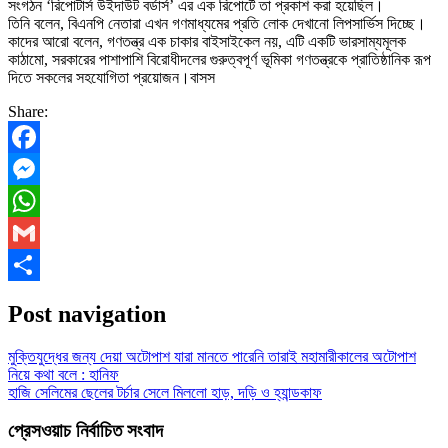
সংগঠন ‘রিপোটার্স উইদাউট বর্ডার্স’ এর এক রিপোর্টে তা প্রকাশ করা হয়েছিল।
তিনি বলেন, বিএনপি নেতারা এখন গণমাধ্যমের প্রতি লোক দেখানো লিপসার্ভিস দিচ্ছে।
কাদের আরো বলেন, গণতন্ত্র এক চাকার বাইসাইকেল নয়, এটি একটি ভারসাম্যমূলক
কাঠামো, সরকারের পাশাপাশি বিরোধীদলের গুরুত্বপূর্ণ ভূমিকা গণতন্ত্রকে প্রাতিষ্ঠানিক রূপ
দিতে সকলের সহযোগিতা প্রয়োজন।বাসস
Share:
Facebook
Messenger
WhatsApp
Gmail
Share
Post navigation
মুক্তিযুদ্ধের জন্য দেয়া অটোপাশ যারা মানতে পারেনি তারাই মহামারীকালের অটোপাশ
নিয়ে কথা বলে : হানিফ
হাজি সেলিমের ছেলের টর্চার সেলে মিললো হাড়, দড়ি ও হ্যান্ডকাফ
প্রেসওয়াচ নির্বাচিত সংবাদ