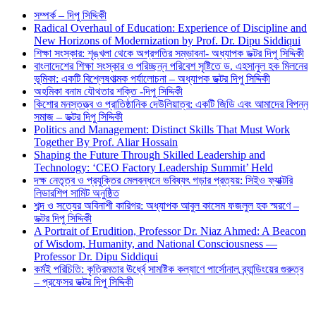
সম্পর্ক – দিপু সিদ্দিকী
Radical Overhaul of Education: Experience of Discipline and
New Horizons of Modernization by Prof. Dr. Dipu Siddiqui
শিক্ষা সংস্কার: শৃঙ্খলা থেকে অগ্রগতির সম্ভাবনা- অধ্যাপক ডক্টর দিপু সিদ্দিকী
বাংলাদেশের শিক্ষা সংস্কার ও পরিচ্ছন্ন পরিবেশ সৃষ্টিতে ড. এহসানুল হক মিলনের
ভূমিকা: একটি বিশ্লেষণাত্মক পর্যালোচনা – অধ্যাপক ডক্টর দিপু সিদ্দিকী
অহমিকা বনাম যৌথতার শক্তি -দিপু সিদ্দিকী
কিশোর মনস্তত্ত্ব ও প্রাতিষ্ঠানিক দেউলিয়াত্ব: একটি জিডি এবং আমাদের বিপন্ন
সমাজ – ডক্টর দিপু সিদ্দিকী
Politics and Management: Distinct Skills That Must Work
Together By Prof. Aliar Hossain
Shaping the Future Through Skilled Leadership and
Technology: ‘CEO Factory Leadership Summit’ Held
দক্ষ নেতৃত্ব ও প্রযুক্তির মেলবন্ধনে ভবিষ্যৎ গড়ার প্রত্যয়: সিইও ফ্যাক্টরি
লিডারশিপ সামিট অনুষ্ঠিত
শব্দ ও সত্যের অবিনাশী কারিগর: অধ্যাপক আবুল কাসেম ফজলুল হক স্মরণে –
ডক্টর দিপু সিদ্দিকী
A Portrait of Erudition, Professor Dr. Niaz Ahmed: A Beacon
of Wisdom, Humanity, and National Consciousness —
Professor Dr. Dipu Siddiqui
কর্মই পরিচিতি: কৃত্রিমতার ঊর্ধ্বে সামষ্টিক কল্যাণে পার্সোনাল ব্র্যান্ডিংয়ের গুরুত্ব
– প্রফেসর ডক্টর দিপু সিদ্দিকী