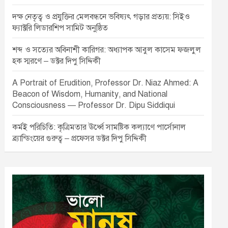
দক্ষ নেতৃত্ব ও প্রযুক্তির মেলবন্ধনে ভবিষ্যৎ গড়ার প্রত্যয়: সিইও
ফ্যাক্টরি লিডারশিপ সামিট অনুষ্ঠিত
শব্দ ও সত্যের অবিনাশী কারিগর: অধ্যাপক আবুল কাসেম ফজলুল
হক স্মরণে – ডক্টর দিপু সিদ্দিকী
A Portrait of Erudition, Professor Dr. Niaz Ahmed: A
Beacon of Wisdom, Humanity, and National
Consciousness — Professor Dr. Dipu Siddiqui
কর্মই পরিচিতি: কৃত্রিমতার ঊর্ধ্বে সামষ্টিক কল্যাণে পার্সোনাল
ব্র্যান্ডিংয়ের গুরুত্ব – প্রফেসর ডক্টর দিপু সিদ্দিকী