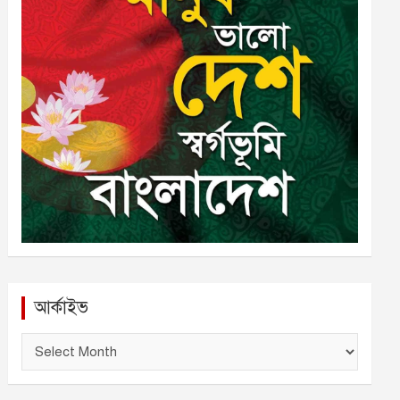
আর্কাইভ
আ
র্কা
ই