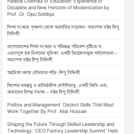
Radical Overhaul of Education: Experience of
Discipline and New Horizons of Modernization by
Prof. Dr. Dipu Siddiqui
শিক্ষা সংস্কার: শৃঙ্খলা থেকে অগ্রগতির সম্ভাবনা- অধ্যাপক ডক্টর দিপু
সিদ্দিকী
বাংলাদেশের শিক্ষা সংস্কার ও পরিচ্ছন্ন পরিবেশ সৃষ্টিতে ড.
এহসানুল হক মিলনের ভূমিকা: একটি বিশ্লেষণাত্মক পর্যালোচনা –
অধ্যাপক ডক্টর দিপু সিদ্দিকী
অহমিকা বনাম যৌথতার শক্তি -দিপু সিদ্দিকী
কিশোর মনস্তত্ত্ব ও প্রাতিষ্ঠানিক দেউলিয়াত্ব: একটি জিডি এবং
আমাদের বিপন্ন সমাজ – ডক্টর দিপু সিদ্দিকী
Politics and Management: Distinct Skills That Must
Work Together By Prof. Aliar Hossain
Shaping the Future Through Skilled Leadership and
Technology: ‘CEO Factory Leadership Summit’ Held