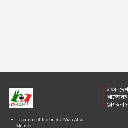
a
t
i
o
n
এসো দেশ প
আন্দোলন 
প্রেসওয়া
Chairman of the board: Miah Abdul
Momen