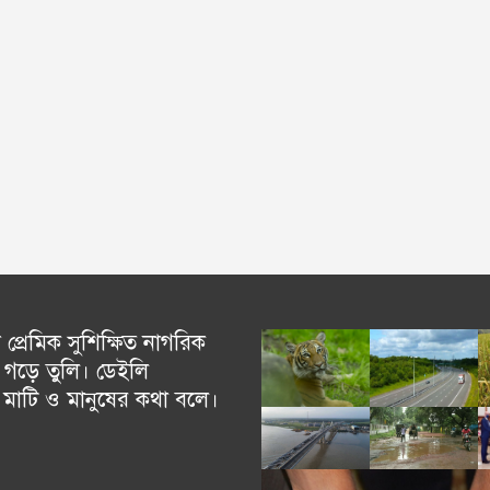
্রেমিক সুশিক্ষিত নাগরিক
গড়ে তুলি। ডেইলি
চ মাটি ও মানুষের কথা বলে।