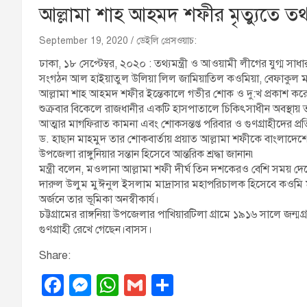
আল্লামা শাহ আহমদ শফীর মৃত্যুতে তথ্য
September 19, 2020
ডেইলি প্রেসওয়াচ:
ঢাকা, ১৮ সেপ্টেম্বর, ২০২০ : তথ্যমন্ত্রী ও আওয়ামী লীগের যুগ্ম সা
সংগঠন আল হাইয়াতুল উলিয়া লিল জামিয়াতিল কওমিয়া, বেফাকুল ম
আল্লামা শাহ আহমদ শফীর ইন্তেকালে গভীর শোক ও দু:খ প্রকাশ কর
শুক্রবার বিকেলে রাজধানীর একটি হাসপাতালে চিকিৎসাধীন অবস্থায় তা
আত্মার মাগফিরাত কামনা এবং শোকসন্তপ্ত পরিবার ও গুণগ্রাহীদের 
ড. হাছান মাহমুদ তার শোকবার্তায় প্রয়াত আল্লামা শফীকে বাংলাদেশের
উপজেলা রাঙ্গুনিয়ার সন্তান হিসেবে আন্তরিক শ্রদ্ধা জানান৷
মন্ত্রী বলেন, মওলানা আল্লামা শফী দীর্ঘ তিন দশকেরও বেশি সময় দেশের
দারুল উলুম মুঈনুল ইসলাম মাদ্রাসার মহাপরিচালক হিসেবে কওমি মাদ্র
অর্জনে তার ভূমিকা অনস্বীকার্য।
চট্টগ্রামের রাঙ্গনিয়া উপজেলার পাখিয়ারটিলা গ্রামে ১৯১৬ সালে জন্
গুণগ্রাহী রেখে গেছেন।বাসস।
Share:
F
M
W
G
S
a
e
h
m
h