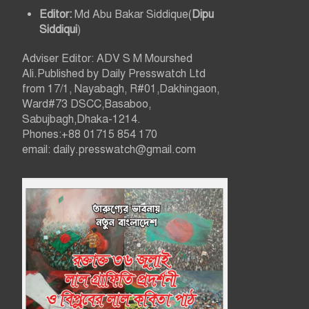
Editor:
Md Abu Bakar Siddique(
Dipu
Siddiqui
)
Adviser Editor: ADV S M Mourshed
Ali.Published by Daily Presswatch Ltd
from 17/1, Nayabagh, R#01,Dakhingaon,
Ward#73 DSCC,Basaboo,
Sabujbagh,Dhaka-1214.
Phones:+88 01715 854 170
email: daily.presswatch@gmail.com