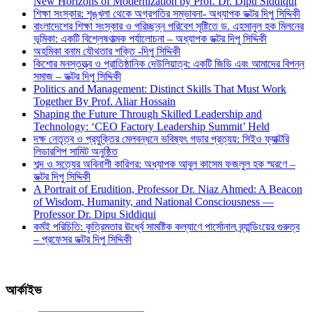
New Horizons of Modernization by Prof. Dr. Dipu Siddiqui
শিক্ষা সংস্কার: শৃঙ্খলা থেকে অগ্রগতির সম্ভাবনা- অধ্যাপক ডক্টর দিপু সিদ্দিকী
বাংলাদেশের শিক্ষা সংস্কার ও পরিচ্ছন্ন পরিবেশ সৃষ্টিতে ড. এহসানুল হক মিলনের
ভূমিকা: একটি বিশ্লেষণাত্মক পর্যালোচনা – অধ্যাপক ডক্টর দিপু সিদ্দিকী
অহমিকা বনাম যৌথতার শক্তি -দিপু সিদ্দিকী
কিশোর মনস্তত্ত্ব ও প্রাতিষ্ঠানিক দেউলিয়াত্ব: একটি জিডি এবং আমাদের বিপন্ন
সমাজ – ডক্টর দিপু সিদ্দিকী
Politics and Management: Distinct Skills That Must Work
Together By Prof. Aliar Hossain
Shaping the Future Through Skilled Leadership and
Technology: ‘CEO Factory Leadership Summit’ Held
দক্ষ নেতৃত্ব ও প্রযুক্তির মেলবন্ধনে ভবিষ্যৎ গড়ার প্রত্যয়: সিইও ফ্যাক্টরি
লিডারশিপ সামিট অনুষ্ঠিত
শব্দ ও সত্যের অবিনাশী কারিগর: অধ্যাপক আবুল কাসেম ফজলুল হক স্মরণে –
ডক্টর দিপু সিদ্দিকী
A Portrait of Erudition, Professor Dr. Niaz Ahmed: A Beacon
of Wisdom, Humanity, and National Consciousness —
Professor Dr. Dipu Siddiqui
কর্মই পরিচিতি: কৃত্রিমতার ঊর্ধ্বে সামষ্টিক কল্যাণে পার্সোনাল ব্র্যান্ডিংয়ের গুরুত্ব
– প্রফেসর ডক্টর দিপু সিদ্দিকী
আর্কাইভ