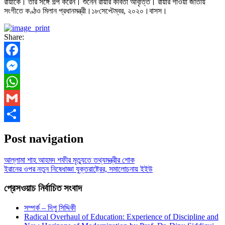
রায়াকে। তার সঙ্গে গল্প করেন। শুনেন রায়ার কবিতা আবৃত্তি। রায়ার গাওয়া জাতীয়
সংগীতে কণ্ঠও মিলান প্রধানমন্ত্রী।১৮সেপ্টেম্বর, ২০২০।বাসস।
Share:
Facebook
Messenger
WhatsApp
Gmail
Share
Post navigation
আল্লামা শাহ আহমদ শফীর মৃত্যুতে তথ্যমন্ত্রীর শোক
ইরানের ওপর নতুন নিষেধাজ্ঞা যুক্তরাষ্ট্রের, সমালোচনায় ইইউ
প্রেসওয়াচ নির্বাচিত সংবাদ
সম্পর্ক – দিপু সিদ্দিকী
Radical Overhaul of Education: Experience of Discipline and