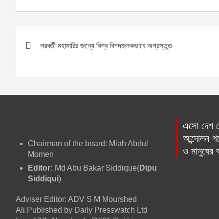
c
ss
at
ail
ar
e
e
s
e
P
b
n
A
পরবর্তী মহামারির জন্যে বিশ্ব বিপদজনকভাবে অপ্রস্তুত
o
o
g
p
o
er
p
s
k
t
n
এসো দেশ প্
a
আন্দোলন গড়
Chairman of the board: Miah Abdul
ও মানুষের
v
Momen
Editor:
Md Abu Bakar Siddique(
Dipu
i
Siddiqui
)
g
Adviser Editor: ADV S M Mourshed
Ali.Published by Daily Presswatch Ltd
a