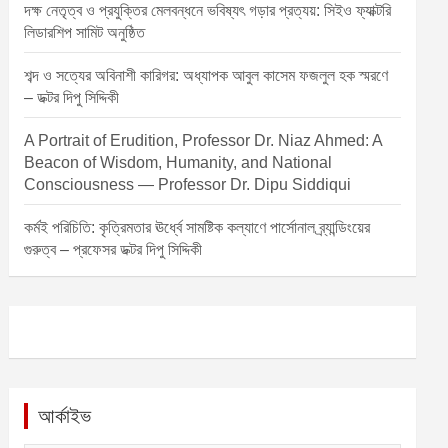
দক্ষ নেতৃত্ব ও প্রযুক্তির মেলবন্ধনে ভবিষ্যৎ গড়ার প্রত্যয়: সিইও ফ্যাক্টরি
লিডারশিপ সামিট অনুষ্ঠিত
শব্দ ও সত্যের অবিনাশী কারিগর: অধ্যাপক আবুল কাসেম ফজলুল হক স্মরণে
– ডক্টর দিপু সিদ্দিকী
A Portrait of Erudition, Professor Dr. Niaz Ahmed: A
Beacon of Wisdom, Humanity, and National
Consciousness — Professor Dr. Dipu Siddiqui
কর্মই পরিচিতি: কৃত্রিমতার ঊর্ধ্বে সামষ্টিক কল্যাণে পার্সোনাল ব্র্যান্ডিংয়ের
গুরুত্ব – প্রফেসর ডক্টর দিপু সিদ্দিকী
আর্কাইভ