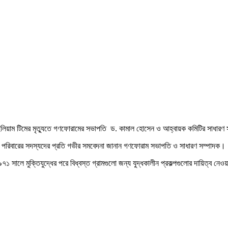
্ড উইলিয়াম টিমের মৃত্যুতে গণফোরামের সভাপতি ড. কামাল হোসেন ও আহ্বায়ক কমিটির সাধার
তপ্ত পরিবারের সদস্যদের প্রতি গভীর সমবেদনা জানান গণফোরাম সভাপতি ও সাধারণ সম্পাদক।
ে মুক্তিযুদ্ধের পরে বিধ্বস্ত গ্রামগুলো জন্য যুদ্ধকালীন প্রকল্পগুলোর দায়িত্ব নেওয়া