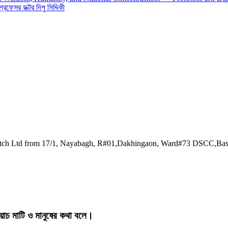
 প্রফেসর ডক্টর দিপু সিদ্দিকী
watch Ltd from 17/1, Nayabagh, R#01,Dakhingaon, Ward#73 DSCC,Ba
য়াচ মাটি ও মানুষের কথা বলে।