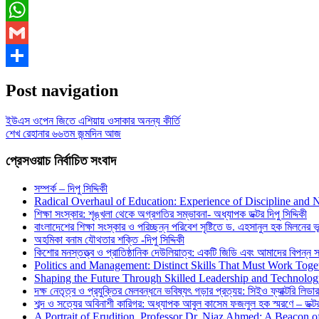
Messenger
WhatsApp
Gmail
Share
Post navigation
ইউএস ওপেন জিতে এশিয়ায় ওসাকার অনন্য কীর্তি
শেখ রেহানার ৬৬তম জন্মদিন আজ
প্রেসওয়াচ নির্বাচিত সংবাদ
সম্পর্ক – দিপু সিদ্দিকী
Radical Overhaul of Education: Experience of Discipline and 
শিক্ষা সংস্কার: শৃঙ্খলা থেকে অগ্রগতির সম্ভাবনা- অধ্যাপক ডক্টর দিপু সিদ্দিকী
বাংলাদেশের শিক্ষা সংস্কার ও পরিচ্ছন্ন পরিবেশ সৃষ্টিতে ড. এহসানুল হক মিলনের ভূম
অহমিকা বনাম যৌথতার শক্তি -দিপু সিদ্দিকী
কিশোর মনস্তত্ত্ব ও প্রাতিষ্ঠানিক দেউলিয়াত্ব: একটি জিডি এবং আমাদের বিপন্ন সমা
Politics and Management: Distinct Skills That Must Work Toge
Shaping the Future Through Skilled Leadership and Technolo
দক্ষ নেতৃত্ব ও প্রযুক্তির মেলবন্ধনে ভবিষ্যৎ গড়ার প্রত্যয়: সিইও ফ্যাক্টরি লিডার
শব্দ ও সত্যের অবিনাশী কারিগর: অধ্যাপক আবুল কাসেম ফজলুল হক স্মরণে – ডক্টর দ
A Portrait of Erudition, Professor Dr. Niaz Ahmed: A Beacon