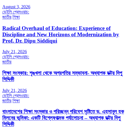
August 3, 2026
ডেইলি প্রেসওয়াচ:
জাতীয়
শিক্ষা
Radical Overhaul of Education: Experience of
Discipline and New Horizons of Modernization by
Prof. Dr. Dipu Siddiqui
July 21, 2026
ডেইলি প্রেসওয়াচ:
জাতীয়
শিক্ষা সংস্কার: শৃঙ্খলা থেকে অগ্রগতির সম্ভাবনা- অধ্যাপক ডক্টর দিপু
সিদ্দিকী
July 21, 2026
ডেইলি প্রেসওয়াচ:
জাতীয়
শিক্ষা
বাংলাদেশের শিক্ষা সংস্কার ও পরিচ্ছন্ন পরিবেশ সৃষ্টিতে ড. এহসানুল হক
মিলনের ভূমিকা: একটি বিশ্লেষণাত্মক পর্যালোচনা – অধ্যাপক ডক্টর দিপু
সিদ্দিকী