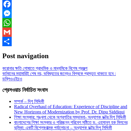
Facebook
Messenger
WhatsApp
Gmail
Share
Post navigation
করোনার ক্ষতি পোষাতে প্রাথমিক ও মাধ্যমিকে বিশেষ প্রকল্প
বর্তমানের মহামারিই শেষ নয়, ভবিষ্যতের জন্যেও বিশ্বকে প্রস্তুত থাকতে হবে :
ডব্লিওএইচও
প্রেসওয়াচ নির্বাচিত সংবাদ
সম্পর্ক – দিপু সিদ্দিকী
Radical Overhaul of Education: Experience of Discipline and
New Horizons of Modernization by Prof. Dr. Dipu Siddiqui
শিক্ষা সংস্কার: শৃঙ্খলা থেকে অগ্রগতির সম্ভাবনা- অধ্যাপক ডক্টর দিপু সিদ্দিকী
বাংলাদেশের শিক্ষা সংস্কার ও পরিচ্ছন্ন পরিবেশ সৃষ্টিতে ড. এহসানুল হক মিলনের
ভূমিকা: একটি বিশ্লেষণাত্মক পর্যালোচনা – অধ্যাপক ডক্টর দিপু সিদ্দিকী