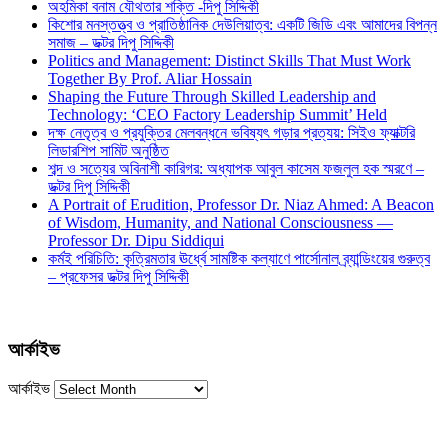
অহমিকা বনাম যৌথতার শক্তি -দিপু সিদ্দিকী
কিশোর মনস্তত্ত্ব ও প্রাতিষ্ঠানিক দেউলিয়াত্ব: একটি জিডি এবং আমাদের বিপন্ন
সমাজ – ডক্টর দিপু সিদ্দিকী
Politics and Management: Distinct Skills That Must Work
Together By Prof. Aliar Hossain
Shaping the Future Through Skilled Leadership and
Technology: ‘CEO Factory Leadership Summit’ Held
দক্ষ নেতৃত্ব ও প্রযুক্তির মেলবন্ধনে ভবিষ্যৎ গড়ার প্রত্যয়: সিইও ফ্যাক্টরি
লিডারশিপ সামিট অনুষ্ঠিত
শব্দ ও সত্যের অবিনাশী কারিগর: অধ্যাপক আবুল কাসেম ফজলুল হক স্মরণে –
ডক্টর দিপু সিদ্দিকী
A Portrait of Erudition, Professor Dr. Niaz Ahmed: A Beacon
of Wisdom, Humanity, and National Consciousness —
Professor Dr. Dipu Siddiqui
কর্মই পরিচিতি: কৃত্রিমতার ঊর্ধ্বে সামষ্টিক কল্যাণে পার্সোনাল ব্র্যান্ডিংয়ের গুরুত্ব
– প্রফেসর ডক্টর দিপু সিদ্দিকী
আর্কাইভ
আর্কাইভ