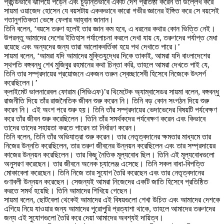
প্রচন্ডভাবে ঝাঁপিয়ে পড়েন এবং চুড়ান্তভাবে একটি দেশ প্রতিষ্ঠা করেন তা উল্লেখ করে
সায়মা ওয়াজেদ হোসেন যে বয়সটায় এককভাবে কারো গভীর জ্ঞানের ইঙ্গিত করে সে বয়সেই
গতানুগতিকতা ভেঙ্গে ফেলার আহ্বান জানান।
তিনি বলেন, ‘বয়সে তরুণ হলেই তার জ্ঞান কম হবে, এ ধরনের কথার কোন ভিত্তি নেই।
উপরন্তু আমাদের দেশের ইতিহাস পর্যালোচনা করলে দেখা যায় যে, তরুণদের পর্যাপ্ত মেধা
রয়েছে এবং অন্যদের জন্য তারা আলোকবর্তিকা হয়ে পথ দেখাতে পারে।’
সায়মা বলেন, ‘আমরা যদি আমাদের মুক্তিযুদ্ধের দিকে তাকাই, আমরা যদি বাংলাদেশের
স্থপতি বঙ্গবন্ধু শেখ মুজিবুর রহমানের কথা চিন্তা করি, তাহলে আমরা দেখতে পাই যে,
তিনি তার সম্প্রদায়ের প্রয়োজনে একজন তরুন স্বেচ্ছাসেবী হিসেবে নিজেকে উৎসর্গ
করেছিলেন।’
ক্লাইমেট ভালনারেবল ফোরাম (সিভিএফ)’র থিমেটেক অ্যাম্বাসেডর সায়মা বলেন, বঙ্গবন্ধু
রাজনীতি দিয়ে তাঁর রাজনৈতিক জীবন শুরু করেন নি। তিনি বড় কোন সংগঠন দিয়ে শুরু
করেন নি। এই অংশ পরে শুরু হয়। তিনি তাঁর সম্প্রদায়ের ভেদাভেদের বিষয়টি পর্যবেক্ষণ
করে তাঁর জীবন শুরু করেছিলেন। তিনি তাঁর সমর্থকদের পর্যবেক্ষণ করেন এবং কিভাবে
তাদের তাদের সহায়তা করতে পারেন তা নির্ধারণ করেন।
তিনি বলেন, তিনি তাঁর অভিযাত্রা শুরু করেন। তার নেতৃত্বদানের ক্ষমতার মাধ্যমে তার
নিজের উন্নতি করেছিলেন, তার তরুণ জীবনের উন্নয়ন করেছিলেন এবং তার সম্প্রদায়ের
কাজের উন্নয়ন করেছিলেন। তার কিছু নৈতিক মূল্যবোধ ছিল। তিনি এই মূল্যবোধগুলো
অনুসরণ করেছেন। তার জীবনে অনেক চ্যালেঞ্জ এসেছে। তিনি সকল বাধা-বিপত্তি
মোকাবেলা করেছেন। তিনি নিজে তার সুযোগ তৈরি করেছেন এবং তার নেতৃত্বদানের
গুণাবলী উন্নয়ন করেছেন। সেজন্যই আমরা নিজেদের একটি জাতি হিসেবে প্রতিষ্ঠিত
করতে সমর্থ হয়েছি। তিনি আমাদের শিখিয়ে গেছেন।
সায়মা বলেন, ছোটবেলা থেকেই আমাদের এই বিষয়গুলো শেখা উচিত এবং আমাদের দেশকে
এগিয়ে নিয়ে যাওয়ার জন্য আমাদের পুরোপুরি প্রত্যাশা থাকে, তাহলে আমাদের তরুণদের
জন্য এই সুযোগগুলো তৈরি করে দেয়া আমাদের অবশ্যই দায়িত্ব।