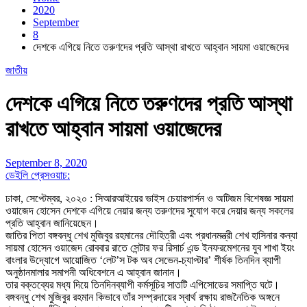
2020
September
8
দেশকে এগিয়ে নিতে তরুণদের প্রতি আস্থা রাখতে আহ্বান সায়মা ওয়াজেদের
জাতীয়
দেশকে এগিয়ে নিতে তরুণদের প্রতি আস্থা
রাখতে আহ্বান সায়মা ওয়াজেদের
September 8, 2020
ডেইলি প্রেসওয়াচ:
ঢাকা, সেপ্টেম্বর, ২০২০ : সিআরআইয়ের ভাইস চেয়ারপার্সন ও অটিজম বিশেষজ্ঞ সায়মা
ওয়াজেদ হোসেন দেশকে এগিয়ে নেয়ার জন্য তরুণদের সুযোগ করে দেয়ার জন্য সকলের
প্রতি আহ্বান জানিয়েছেন।
জাতির পিতা বঙ্গবন্ধু শেখ মুজিবুর রহমানের দৌহিত্রী এবং প্রধানমন্ত্রী শেখ হাসিনার কন্যা
সায়মা হোসেন ওয়াজেদ রোববার রাতে সেন্টার ফর রিসার্চ এন্ড ইনফরমেশনের যুব শাখা ইয়ং
বাংলার উদ্যোগে আয়োজিত ‘লেট’স টক অব সেভেন-চ্যাপ্টার’ শীর্ষক তিনদিন ব্যাপী
অনুষ্ঠানমালার সমাপনী অধিবেশনে এ আহ্বান জানান।
তার বক্তব্যের মধ্য দিয়ে তিনদিনব্যাপী কর্মসূচির সাতটি এপিসোডের সমাপ্তি ঘটে।
বঙ্গবন্ধু শেখ মুজিবুর রহমান কিভাবে তাঁর সম্প্রদায়ের স্বার্থ রক্ষায় রাজনৈতিক অঙ্গনে