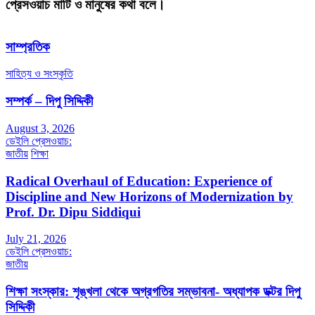
প্রেসওয়াচ মাটি ও মানুষের কথা বলে।
সাম্প্রতিক
সাহিত্য ও সংস্কৃতি
সম্পর্ক – দিপু সিদ্দিকী
August 3, 2026
ডেইলি প্রেসওয়াচ:
জাতীয়
শিক্ষা
Radical Overhaul of Education: Experience of
Discipline and New Horizons of Modernization by
Prof. Dr. Dipu Siddiqui
July 21, 2026
ডেইলি প্রেসওয়াচ:
জাতীয়
শিক্ষা সংস্কার: শৃঙ্খলা থেকে অগ্রগতির সম্ভাবনা- অধ্যাপক ডক্টর দিপু
সিদ্দিকী