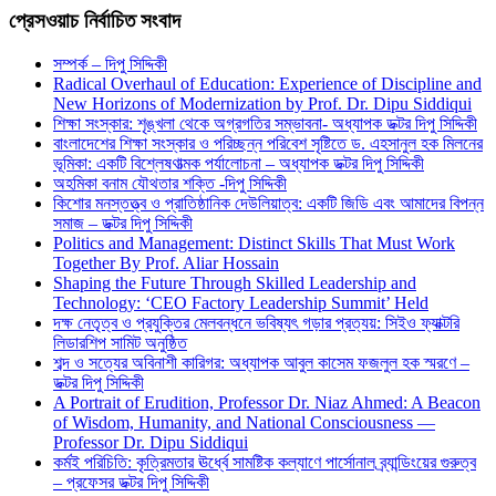
প্রেসওয়াচ নির্বাচিত সংবাদ
সম্পর্ক – দিপু সিদ্দিকী
Radical Overhaul of Education: Experience of Discipline and
New Horizons of Modernization by Prof. Dr. Dipu Siddiqui
শিক্ষা সংস্কার: শৃঙ্খলা থেকে অগ্রগতির সম্ভাবনা- অধ্যাপক ডক্টর দিপু সিদ্দিকী
বাংলাদেশের শিক্ষা সংস্কার ও পরিচ্ছন্ন পরিবেশ সৃষ্টিতে ড. এহসানুল হক মিলনের
ভূমিকা: একটি বিশ্লেষণাত্মক পর্যালোচনা – অধ্যাপক ডক্টর দিপু সিদ্দিকী
অহমিকা বনাম যৌথতার শক্তি -দিপু সিদ্দিকী
কিশোর মনস্তত্ত্ব ও প্রাতিষ্ঠানিক দেউলিয়াত্ব: একটি জিডি এবং আমাদের বিপন্ন
সমাজ – ডক্টর দিপু সিদ্দিকী
Politics and Management: Distinct Skills That Must Work
Together By Prof. Aliar Hossain
Shaping the Future Through Skilled Leadership and
Technology: ‘CEO Factory Leadership Summit’ Held
দক্ষ নেতৃত্ব ও প্রযুক্তির মেলবন্ধনে ভবিষ্যৎ গড়ার প্রত্যয়: সিইও ফ্যাক্টরি
লিডারশিপ সামিট অনুষ্ঠিত
শব্দ ও সত্যের অবিনাশী কারিগর: অধ্যাপক আবুল কাসেম ফজলুল হক স্মরণে –
ডক্টর দিপু সিদ্দিকী
A Portrait of Erudition, Professor Dr. Niaz Ahmed: A Beacon
of Wisdom, Humanity, and National Consciousness —
Professor Dr. Dipu Siddiqui
কর্মই পরিচিতি: কৃত্রিমতার ঊর্ধ্বে সামষ্টিক কল্যাণে পার্সোনাল ব্র্যান্ডিংয়ের গুরুত্ব
– প্রফেসর ডক্টর দিপু সিদ্দিকী