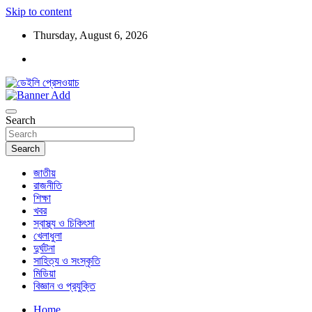
Skip to content
Thursday, August 6, 2026
ডেইলি প্রেসওয়াচ মুক্তিযুদ্ধের চেতনায় উদ্বুদ্ধ মুখপত্র
ডেইলি প্রেসওয়াচ
Search
Search
জাতীয়
রাজনীতি
শিক্ষা
খবর
স্বাস্থ্য ও চিকিৎসা
খেলাধুলা
দুর্ঘটনা
সাহিত্য ও সংস্কৃতি
মিডিয়া
বিজ্ঞান ও প্রযুক্তি
Home