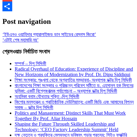
Gmail
Share
Post navigation
‘ইউএনও ওয়াহিদার প্যারালাইজড ডান সাইডের রেসপন্স জিরো’
‘এটাই শেষ মহামারি নয়’
প্রেসওয়াচ নির্বাচিত সংবাদ
সম্পর্ক – দিপু সিদ্দিকী
Radical Overhaul of Education: Experience of Discipline and
New Horizons of Modernization by Prof. Dr. Dipu Siddiqui
শিক্ষা সংস্কার: শৃঙ্খলা থেকে অগ্রগতির সম্ভাবনা- অধ্যাপক ডক্টর দিপু সিদ্দিকী
বাংলাদেশের শিক্ষা সংস্কার ও পরিচ্ছন্ন পরিবেশ সৃষ্টিতে ড. এহসানুল হক মিলনের
ভূমিকা: একটি বিশ্লেষণাত্মক পর্যালোচনা – অধ্যাপক ডক্টর দিপু সিদ্দিকী
অহমিকা বনাম যৌথতার শক্তি -দিপু সিদ্দিকী
কিশোর মনস্তত্ত্ব ও প্রাতিষ্ঠানিক দেউলিয়াত্ব: একটি জিডি এবং আমাদের বিপন্ন
সমাজ – ডক্টর দিপু সিদ্দিকী
Politics and Management: Distinct Skills That Must Work
Together By Prof. Aliar Hossain
Shaping the Future Through Skilled Leadership and
Technology: ‘CEO Factory Leadership Summit’ Held
দক্ষ নেতৃত্ব ও প্রযুক্তির মেলবন্ধনে ভবিষ্যৎ গড়ার প্রত্যয়: সিইও ফ্যাক্টরি