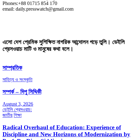
Phones:+88 01715 854 170
email: daily.presswatch@gmail.com
এসো দেশ প্রেমিক সুশিক্ষিত নাগরিক আন্দোলন গড়ে তুলি। ডেইলি
প্রেসওয়াচ মাটি ও মানুষের কথা বলে।
সাম্প্রতিক
সাহিত্য ও সংস্কৃতি
সম্পর্ক – দিপু সিদ্দিকী
August 3, 2026
ডেইলি প্রেসওয়াচ:
জাতীয়
শিক্ষা
Radical Overhaul of Education: Experience of
Discipline and New Horizons of Modernization by