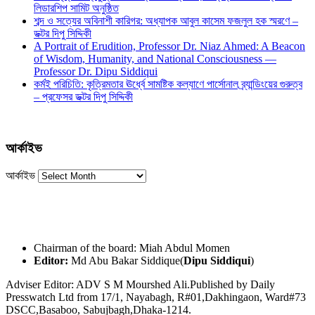
লিডারশিপ সামিট অনুষ্ঠিত
শব্দ ও সত্যের অবিনাশী কারিগর: অধ্যাপক আবুল কাসেম ফজলুল হক স্মরণে –
ডক্টর দিপু সিদ্দিকী
A Portrait of Erudition, Professor Dr. Niaz Ahmed: A Beacon
of Wisdom, Humanity, and National Consciousness —
Professor Dr. Dipu Siddiqui
কর্মই পরিচিতি: কৃত্রিমতার ঊর্ধ্বে সামষ্টিক কল্যাণে পার্সোনাল ব্র্যান্ডিংয়ের গুরুত্ব
– প্রফেসর ডক্টর দিপু সিদ্দিকী
আর্কাইভ
আর্কাইভ
Chairman of the board: Miah Abdul Momen
Editor:
Md Abu Bakar Siddique(
Dipu Siddiqui
)
Adviser Editor: ADV S M Mourshed Ali.Published by Daily
Presswatch Ltd from 17/1, Nayabagh, R#01,Dakhingaon, Ward#73
DSCC,Basaboo, Sabujbagh,Dhaka-1214.