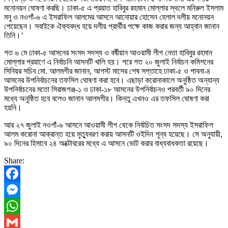
মনোনয়ন ঘোষণা করছি। ঢাকা-৫ এ প্রয়াত হাবিবুর রহমান মোল্লার স্থলে মনিরুল ইসলাম
মনু ও নওগাঁ-৬ এ ইসরাফিল আলমের আসনে আনোয়ার হোসেন হেলাল দলীয় মনোনয়ন
পেয়েছেন। সবাইকে ঐক্যবদ্ধ হয়ে দলীয় প্রার্থীর পক্ষে কাজ করার জন্য আহ্বান জানান
তিনি।’
গত ৬ মে ঢাকা-৫ আসনের সংসদ সদস্য ও বর্ষীয়ান আওয়ামী লীগ নেতা হাবিবুর রহমান
মোল্লার প্রয়াণে এ নির্বাচনি আসনটি খালি হয়। পরে গত ২০ জুলাই নির্বাচন কমিশনের
সিনিয়র সচিব মো. আলমগীর জানান, আগস্ট মাসের শেষ সপ্তাহে ঢাকা-৫ ও পাবনা-৪
আসনের উপনির্বাচনের তফসিল ঘোষণা করা হবে। এছাড়া করোনাকালে অনুষ্ঠিত অন্যান্য
উপনির্বাচনের মতো সিরাজগঞ্জ-১ ও ঢাকা-১৮ আসনের উপনির্বাচনও পরবর্তী ৯০ দিনের
মধ্যে অনুষ্ঠিত হবে বলেও জানান আলমগীর। কিন্তু এখনও এর তফসিল ঘোষণা করা
হয়নি।
আর ২৭ জুলাই নওগাঁ-৬ আসনে আওয়ামী লীগ থেকে নির্বাচিত সংসদ সদস্য ইসরাফিল
আলম করোনা আক্রান্ত হয়ে মৃত্যুবরণ করায় আসনটি ওইদিন শূন্য হয়েছে। সে অনুযায়ী,
৯০ দিনের হিসাবে ২৪ অক্টোবরের মধ্যে এ আসনে ভোট করার বাধ্যবাধকতা রয়েছে।
Share:
Facebook
Messenger
WhatsApp