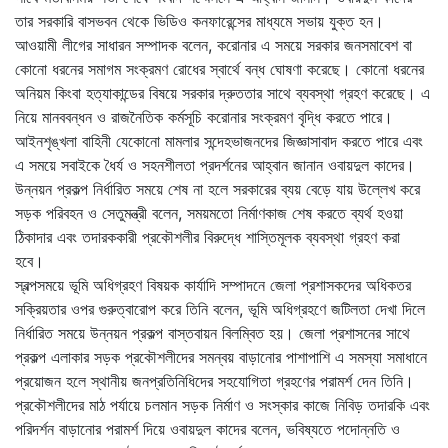
তার সরকারি বাসভবন থেকে ভিডিও কনফারেন্সের মাধ্যমে সভায় যুক্ত হন।
আওয়ামী লীগের সাধারন সম্পাদক বলেন, করোনার এ সময়ে সরকার জনসমাবেশ বা
কোনো ধরনের সমাগম সংক্রমণ রোধের স্বার্থে বন্ধ ঘোষণা করেছে। কোনো ধরনের
অনিয়ম কিংবা হত্যাকান্ডের বিষয়ে সরকার দ্রুততার সাথে ব্যবস্থা গ্রহণ করেছে। এ
নিয়ে মানববন্ধন ও রাজনৈতিক কর্মসূচি করোনার সংক্রমণ বৃদ্ধি করতে পারে।
আইনশৃঙ্খলা বাহিনী যেকোনো মামলার সন্দেহভাজনদের জিজ্ঞাসাবাদ করতে পারে এবং
এ সময়ে সবাইকে ধৈর্য ও সহনশীলতা প্রদর্শনের আহ্বান জানান ওবায়দুল কাদের।
উন্নয়ন প্রকল্প নির্ধারিত সময়ে শেষ না হলে সরকারের ব্যয় বেড়ে যায় উল্লেখ করে
সড়ক পরিবহন ও সেতুমন্ত্রী বলেন, সময়মতো নির্মাণকাজ শেষ করতে ব্যর্থ হওয়া
ঠিকাদার এবং তদারককারী প্রকৌশলীর বিরুদ্ধে শাস্তিমূলক ব্যবস্থা গ্রহণ করা
হবে।
স্বল্পসময়ে ভূমি অধিগ্রহণ বিষয়ক কার্যাদি সম্পাদনে জেলা প্রশাসকদের অধিকতর
সক্রিয়তার ওপর গুরুত্বারোপ করে তিনি বলেন, ভূমি অধিগ্রহণে জটিলতা দেখা দিলে
নির্ধারিত সময়ে উন্নয়ন প্রকল্প বাস্তবায়ন বিলম্বিত হয়। জেলা প্রশাসনের সাথে
প্রকল্প এলাকার সড়ক প্রকৌশলীদের সমন্বয় বাড়ানোর পাশাপাশি এ সমস্যা সমাধানে
প্রয়োজন হলে স্থানীয় জনপ্রতিনিধিদের সহযোগিতা গ্রহণের পরামর্শ দেন তিনি।
প্রকৌশলীদের মাঠ পর্যায়ে চলমান সড়ক নির্মাণ ও সংস্কার কাজে নিবিড় তদারকি এবং
পরিদর্শন বাড়ানোর পরামর্শ দিয়ে ওবায়দুল কাদের বলেন, ভবিষ্যতে পদোন্নতি ও