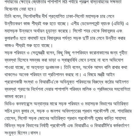
পদায়নের ক্ষেত্রে জ্যেষ্ঠতার পাশাপাশি মাঠ পর্যায়ে প্রকল্প বাস্তবায়নের সক্ষমতা
বিবেচনায় নেয়া হবে।
তিনি বলেন, সিলেটবাসীর দীর্ঘ প্রত্যাশিত ঢাকা-সিলেট মহাসড়ক চার লেনে
উন্নীতকরণ কাজ শীঘ্রই শুরু হতে যাচ্ছে। এশীয় ডেভেলপমেন্ট ব্যাংক (এডিবি) এ
মহাসড়ক উন্নয়নে অর্থায়ন চূড়ান্ত করেছে। সিলেট শহর থেকে বিমানবন্দর এবং
কুমারগাঁও হতে বাদাঘাট হয়ে বিমানবন্দর পর্যন্ত সড়ক দু’টি চার লেনে উন্নীত করার
কাজও শীঘ্রই শুরু হতে যাচ্ছে।
সড়ক পরিবহন ও সেতুমন্ত্রী বলেন, কিছু কিছু গণপরিবহন করোনাকালের জন্য গৃহীত
ব্যবস্থা হিসেবে সমন্বয় করা ভাড়া ও স্বাস্থ্যবিধি মেনে চলছে না বলে অভিযোগ
পাওয়া যাচ্ছে, যা অত্যন্ত দুঃখজনক। তিনি বলেন, অর্ধেক আসন খালি রাখার কথা
থাকলেও অনেক পরিবহন তা প্রতিপালন করছে না। এ বিষয়ে মন্ত্রী আইন
প্রয়োগকারী সংস্থা ও বিআরটিএ’কে অভিযুক্ত পরিবহনের বিরুদ্ধে কঠোর আইনগত
ব্যবস্থা গ্রহণের নির্দেশনা দেয়ার পাশাপাশি পরিবহন মালিক ও শ্রমিকদের সহযোগিতা
কামনা করেন।
ভিডিও কনফারেন্সে অন্যান্যর মাঝে সড়ক পরিবহন ও মহাসড়ক বিভাগের অতিরিক্ত
সচিব চন্দন কুমার দে, সড়ক ও জনপথ অধিদপ্তরের প্রধান প্রকৌশলী মো. শাহারিয়ার
হোসেন, সিলেট সড়ক জোনের অতিরিক্ত প্রধান প্রকৌশলী তুষার কান্তি সাহাসহ
বিভিন্ন সড়ক বিভাগের নির্বাহী প্রকৌশলী এবং বিআরটিএ ও বিআরটিসি’র কর্মকর্তাগণ
সংযুক্ত ছিলেন।বাসস।