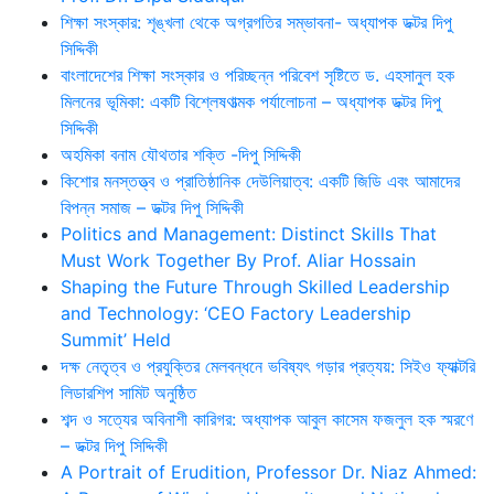
শিক্ষা সংস্কার: শৃঙ্খলা থেকে অগ্রগতির সম্ভাবনা- অধ্যাপক ডক্টর দিপু
সিদ্দিকী
বাংলাদেশের শিক্ষা সংস্কার ও পরিচ্ছন্ন পরিবেশ সৃষ্টিতে ড. এহসানুল হক
মিলনের ভূমিকা: একটি বিশ্লেষণাত্মক পর্যালোচনা – অধ্যাপক ডক্টর দিপু
সিদ্দিকী
অহমিকা বনাম যৌথতার শক্তি -দিপু সিদ্দিকী
কিশোর মনস্তত্ত্ব ও প্রাতিষ্ঠানিক দেউলিয়াত্ব: একটি জিডি এবং আমাদের
বিপন্ন সমাজ – ডক্টর দিপু সিদ্দিকী
Politics and Management: Distinct Skills That
Must Work Together By Prof. Aliar Hossain
Shaping the Future Through Skilled Leadership
and Technology: ‘CEO Factory Leadership
Summit’ Held
দক্ষ নেতৃত্ব ও প্রযুক্তির মেলবন্ধনে ভবিষ্যৎ গড়ার প্রত্যয়: সিইও ফ্যাক্টরি
লিডারশিপ সামিট অনুষ্ঠিত
শব্দ ও সত্যের অবিনাশী কারিগর: অধ্যাপক আবুল কাসেম ফজলুল হক স্মরণে
– ডক্টর দিপু সিদ্দিকী
A Portrait of Erudition, Professor Dr. Niaz Ahmed: