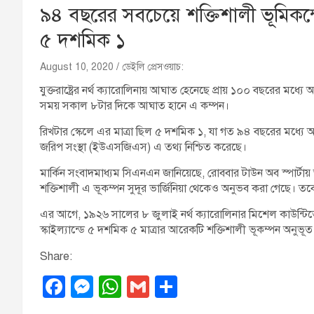
৯৪ বছরের সবচেয়ে শক্তিশালী ভূমিকম্প
৫ দশমিক ১
August 10, 2020
ডেইলি প্রেসওয়াচ:
যুক্তরাষ্ট্রের নর্থ ক্যারোলিনায় আঘাত হেনেছে প্রায় ১০০ বছরের মধ্যে 
সময় সকাল ৮টার দিকে আঘাত হানে এ কম্পন।
রিখটার স্কেলে এর মাত্রা ছিল ৫ দশমিক ১, যা গত ৯৪ বছরের মধ্যে অঙ্গরা
জরিপ সংস্থা (ইউএসজিএস) এ তথ্য নিশ্চিত করেছে।
মার্কিন সংবাদমাধ্যম সিএনএন জানিয়েছে, রোববার টাউন অব স্পার্টায় 
শক্তিশালী এ ভূকম্পন সুদূর ভার্জিনিয়া থেকেও অনুভব করা গেছে। তব
এর আগে, ১৯২৬ সালের ৮ জুলাই নর্থ ক্যারোলিনার মিশেল কাউন্টি
স্কাইল্যান্ডে ৫ দশমিক ৫ মাত্রার আরেকটি শক্তিশালী ভূকম্পন অনুভূ
Share:
F
M
W
G
S
a
e
h
m
h