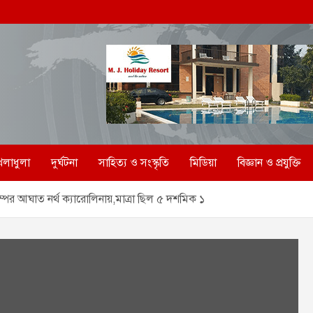
েলাধুলা
দুর্ঘটনা
সাহিত্য ও সংস্কৃতি
মিডিয়া
বিজ্ঞান ও প্রযুক্তি
পের আঘাত নর্থ ক্যারোলিনায়,মাত্রা ছিল ৫ দশমিক ১