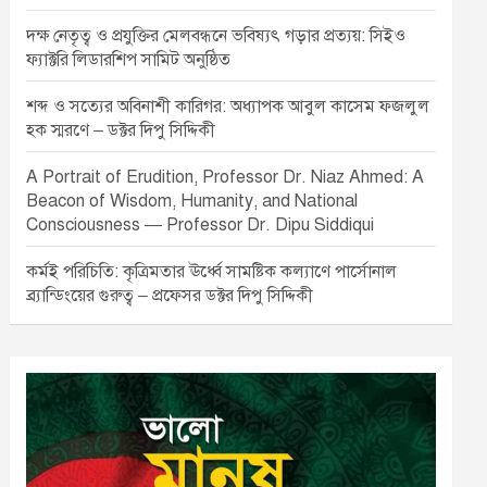
দক্ষ নেতৃত্ব ও প্রযুক্তির মেলবন্ধনে ভবিষ্যৎ গড়ার প্রত্যয়: সিইও
ফ্যাক্টরি লিডারশিপ সামিট অনুষ্ঠিত
শব্দ ও সত্যের অবিনাশী কারিগর: অধ্যাপক আবুল কাসেম ফজলুল
হক স্মরণে – ডক্টর দিপু সিদ্দিকী
A Portrait of Erudition, Professor Dr. Niaz Ahmed: A
Beacon of Wisdom, Humanity, and National
Consciousness — Professor Dr. Dipu Siddiqui
কর্মই পরিচিতি: কৃত্রিমতার ঊর্ধ্বে সামষ্টিক কল্যাণে পার্সোনাল
ব্র্যান্ডিংয়ের গুরুত্ব – প্রফেসর ডক্টর দিপু সিদ্দিকী