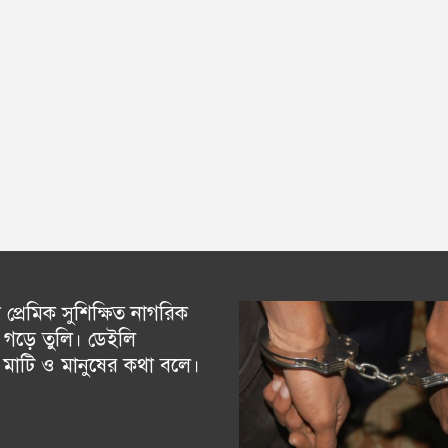
্রেমিক সুশিক্ষিত নাগরিক
গড়ে তুলি। ডেইলি
চ মাটি ও মানুষের কথা বলে।