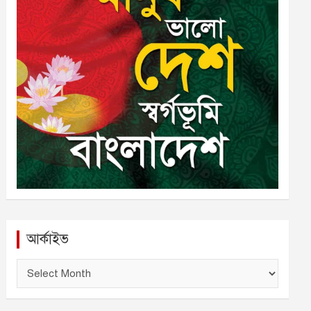
আর্কাইভ
আ
র্কা
ই