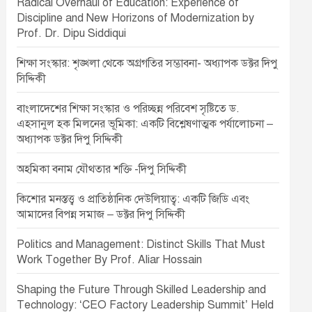
Radical Overhaul of Education: Experience of
Discipline and New Horizons of Modernization by
Prof. Dr. Dipu Siddiqui
শিক্ষা সংস্কার: শৃঙ্খলা থেকে অগ্রগতির সম্ভাবনা- অধ্যাপক ডক্টর দিপু
সিদ্দিকী
বাংলাদেশের শিক্ষা সংস্কার ও পরিচ্ছন্ন পরিবেশ সৃষ্টিতে ড.
এহসানুল হক মিলনের ভূমিকা: একটি বিশ্লেষণাত্মক পর্যালোচনা –
অধ্যাপক ডক্টর দিপু সিদ্দিকী
অহমিকা বনাম যৌথতার শক্তি -দিপু সিদ্দিকী
কিশোর মনস্তত্ত্ব ও প্রাতিষ্ঠানিক দেউলিয়াত্ব: একটি জিডি এবং
আমাদের বিপন্ন সমাজ – ডক্টর দিপু সিদ্দিকী
Politics and Management: Distinct Skills That Must
Work Together By Prof. Aliar Hossain
Shaping the Future Through Skilled Leadership and
Technology: ‘CEO Factory Leadership Summit’ Held