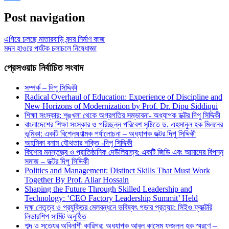
Share
Post navigation
এগিয়ে চলছে মাতারবাড়ি বন্দর নির্মাণ কাজ
মদন হাওরে পর্যটক চলাচলে নিষেধাজ্ঞা
প্রেসওয়াচ নির্বাচিত সংবাদ
সম্পর্ক – দিপু সিদ্দিকী
Radical Overhaul of Education: Experience of Discipline and
New Horizons of Modernization by Prof. Dr. Dipu Siddiqui
শিক্ষা সংস্কার: শৃঙ্খলা থেকে অগ্রগতির সম্ভাবনা- অধ্যাপক ডক্টর দিপু সিদ্দিকী
বাংলাদেশের শিক্ষা সংস্কার ও পরিচ্ছন্ন পরিবেশ সৃষ্টিতে ড. এহসানুল হক মিলনের
ভূমিকা: একটি বিশ্লেষণাত্মক পর্যালোচনা – অধ্যাপক ডক্টর দিপু সিদ্দিকী
অহমিকা বনাম যৌথতার শক্তি -দিপু সিদ্দিকী
কিশোর মনস্তত্ত্ব ও প্রাতিষ্ঠানিক দেউলিয়াত্ব: একটি জিডি এবং আমাদের বিপন্ন
সমাজ – ডক্টর দিপু সিদ্দিকী
Politics and Management: Distinct Skills That Must Work
Together By Prof. Aliar Hossain
Shaping the Future Through Skilled Leadership and
Technology: ‘CEO Factory Leadership Summit’ Held
দক্ষ নেতৃত্ব ও প্রযুক্তির মেলবন্ধনে ভবিষ্যৎ গড়ার প্রত্যয়: সিইও ফ্যাক্টরি
লিডারশিপ সামিট অনুষ্ঠিত
শব্দ ও সত্যের অবিনাশী কারিগর: অধ্যাপক আবুল কাসেম ফজলুল হক স্মরণে –