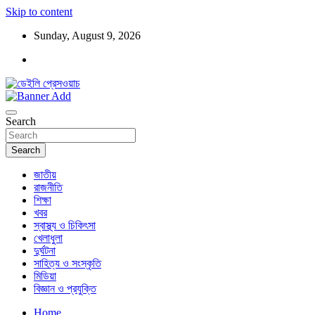
Skip to content
Sunday, August 9, 2026
ডেইলি প্রেসওয়াচ মুক্তিযুদ্ধের চেতনায় উদ্বুদ্ধ মুখপত্র
ডেইলি প্রেসওয়াচ
Search
Search
জাতীয়
রাজনীতি
শিক্ষা
খবর
স্বাস্থ্য ও চিকিৎসা
খেলাধুলা
দুর্ঘটনা
সাহিত্য ও সংস্কৃতি
মিডিয়া
বিজ্ঞান ও প্রযুক্তি
Home