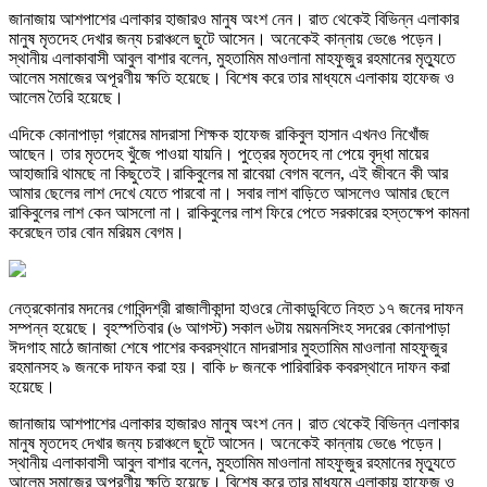
জানাজায় আশপাশের এলাকার হাজারও মানুষ অংশ নেন। রাত থেকেই বিভিন্ন এলাকার
মানুষ মৃতদেহ দেখার জন্য চরাঞ্চলে ছুটে আসেন। অনেকেই কান্নায় ভেঙে পড়েন।
স্থানীয় এলাকাবাসী আবুল বাশার বলেন, মুহতামিম মাওলানা মাহফুজুর রহমানের মৃত্যুতে
আলেম সমাজের অপূরণীয় ক্ষতি হয়েছে। বিশেষ করে তার মাধ্যমে এলাকায় হাফেজ ও
আলেম তৈরি হয়েছে।
এদিকে কোনাপাড়া গ্রামের মাদরাসা শিক্ষক হাফেজ রাকিবুল হাসান এখনও নিখোঁজ
আছেন। তার মৃতদেহ খুঁজে পাওয়া যায়নি। পুত্রের মৃতদেহ না পেয়ে বৃদ্ধা মায়ের
আহাজারি থামছে না কিছুতেই।রাকিবুলের মা রাবেয়া বেগম বলেন, এই জীবনে কী আর
আমার ছেলের লাশ দেখে যেতে পারবো না। সবার লাশ বাড়িতে আসলেও আমার ছেলে
রাকিবুলের লাশ কেন আসলো না। রাকিবুলের লাশ ফিরে পেতে সরকারের হস্তক্ষেপ কামনা
করেছেন তার বোন মরিয়ম বেগম।
নেত্রকোনার মদনের গোবিন্দশ্রী রাজালীকান্দা হাওরে নৌকাডুবিতে নিহত ১৭ জনের দাফন
সম্পন্ন হয়েছে। বৃহস্পতিবার (৬ আগস্ট) সকাল ৬টায় ময়মনসিংহ সদরের কোনাপাড়া
ঈদগাহ মাঠে জানাজা শেষে পাশের কবরস্থানে মাদরাসার মুহতামিম মাওলানা মাহফুজুর
রহমানসহ ৯ জনকে দাফন করা হয়। বাকি ৮ জনকে পারিবারিক কবরস্থানে দাফন করা
হয়েছে।
জানাজায় আশপাশের এলাকার হাজারও মানুষ অংশ নেন। রাত থেকেই বিভিন্ন এলাকার
মানুষ মৃতদেহ দেখার জন্য চরাঞ্চলে ছুটে আসেন। অনেকেই কান্নায় ভেঙে পড়েন।
স্থানীয় এলাকাবাসী আবুল বাশার বলেন, মুহতামিম মাওলানা মাহফুজুর রহমানের মৃত্যুতে
আলেম সমাজের অপূরণীয় ক্ষতি হয়েছে। বিশেষ করে তার মাধ্যমে এলাকায় হাফেজ ও