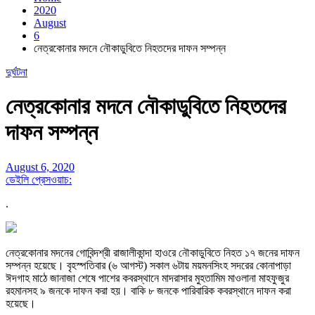
2020
August
6
নেত্রকোনার মদনে নৌকাডুবিতে নিহতদের দাফন সম্পন্ন
দুর্ঘটনা
নেত্রকোনার মদনে নৌকাডুবিতে নিহতদের
দাফন সম্পন্ন
August 6, 2020
ডেইলি প্রেসওয়াচ:
.
নেত্রকোনার মদনের গোবিন্দশ্রী রাজালীকান্দা হাওরে নৌকাডুবিতে নিহত ১৭ জনের দাফন
সম্পন্ন হয়েছে। বৃহস্পতিবার (৬ আগস্ট) সকাল ৬টায় ময়মনসিংহ সদরের কোনাপাড়া
ঈদগাহ মাঠে জানাজা শেষে পাশের কবরস্থানে মাদরাসার মুহতামিম মাওলানা মাহফুজুর
রহমানসহ ৯ জনকে দাফন করা হয়। বাকি ৮ জনকে পারিবারিক কবরস্থানে দাফন করা
হয়েছে।