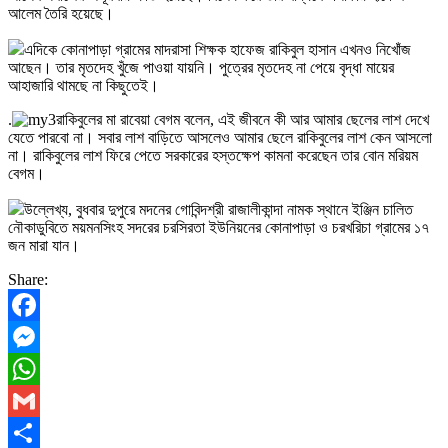
আলেম তৈরি হয়েছে।
এদিকে কোনাপাড়া গ্রামের মাদরাসা শিক্ষক হাফেজ রাকিবুল হাসান এখনও নিখোঁজ
আছেন। তার মৃতদেহ খুঁজে পাওয়া যায়নি। পুত্রের মৃতদেহ না পেয়ে বৃদ্ধা মায়ের
আহাজারি থামছে না কিছুতেই।
.
রাকিবুলের মা রাবেয়া বেগম বলেন, এই জীবনে কী আর আমার ছেলের লাশ দেখে
যেতে পারবো না। সবার লাশ বাড়িতে আসলেও আমার ছেলে রাকিবুলের লাশ কেন আসলো
না। রাকিবুলের লাশ ফিরে পেতে সরকারের হস্তক্ষেপ কামনা করেছেন তার বোন মরিয়ম
বেগম।
উল্লেখ্য, বুধবার দুপুরে মদনের গোবিন্দশ্রী রাজালীকান্দা নামক স্থানে ইঞ্জিন চালিত
নৌকাডুবিতে ময়মনসিংহ সদরের চরসিরতা ইউনিয়নের কোনাপাড়া ও চরখরিচা গ্রামের ১৭
জন মারা যান।
Share:
Facebook
Messenger
WhatsApp
Gmail