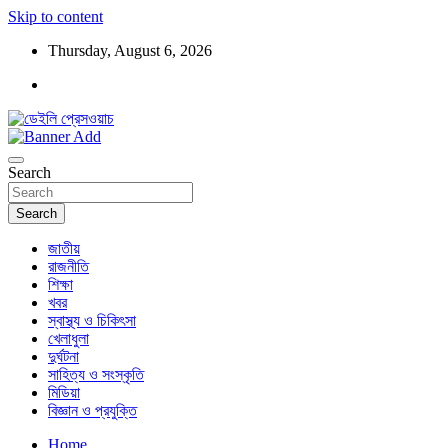
Skip to content
Thursday, August 6, 2026
ডেইলি প্রেসওয়াচ মুক্তিযুদ্ধের চেতনায় উদ্বুদ্ধ মুখপত্র
ডেইলি প্রেসওয়াচ
Search
Search
জাতীয়
রাজনীতি
শিক্ষা
খবর
স্বাস্থ্য ও চিকিৎসা
খেলাধুলা
দুর্ঘটনা
সাহিত্য ও সংস্কৃতি
মিডিয়া
বিজ্ঞান ও প্রযুক্তি
Home