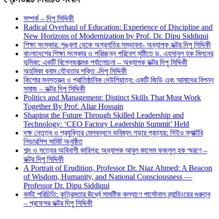
সম্পর্ক – দিপু সিদ্দিকী
Radical Overhaul of Education: Experience of Discipline and
New Horizons of Modernization by Prof. Dr. Dipu Siddiqui
শিক্ষা সংস্কার: শৃঙ্খলা থেকে অগ্রগতির সম্ভাবনা- অধ্যাপক ডক্টর দিপু সিদ্দিকী
বাংলাদেশের শিক্ষা সংস্কার ও পরিচ্ছন্ন পরিবেশ সৃষ্টিতে ড. এহসানুল হক মিলনের
ভূমিকা: একটি বিশ্লেষণাত্মক পর্যালোচনা – অধ্যাপক ডক্টর দিপু সিদ্দিকী
অহমিকা বনাম যৌথতার শক্তি -দিপু সিদ্দিকী
কিশোর মনস্তত্ত্ব ও প্রাতিষ্ঠানিক দেউলিয়াত্ব: একটি জিডি এবং আমাদের বিপন্ন
সমাজ – ডক্টর দিপু সিদ্দিকী
Politics and Management: Distinct Skills That Must Work
Together By Prof. Aliar Hossain
Shaping the Future Through Skilled Leadership and
Technology: ‘CEO Factory Leadership Summit’ Held
দক্ষ নেতৃত্ব ও প্রযুক্তির মেলবন্ধনে ভবিষ্যৎ গড়ার প্রত্যয়: সিইও ফ্যাক্টরি
লিডারশিপ সামিট অনুষ্ঠিত
শব্দ ও সত্যের অবিনাশী কারিগর: অধ্যাপক আবুল কাসেম ফজলুল হক স্মরণে –
ডক্টর দিপু সিদ্দিকী
A Portrait of Erudition, Professor Dr. Niaz Ahmed: A Beacon
of Wisdom, Humanity, and National Consciousness —
Professor Dr. Dipu Siddiqui
কর্মই পরিচিতি: কৃত্রিমতার ঊর্ধ্বে সামষ্টিক কল্যাণে পার্সোনাল ব্র্যান্ডিংয়ের গুরুত্ব
– প্রফেসর ডক্টর দিপু সিদ্দিকী