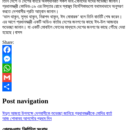
তিনি দেশে ও দেশের বাইরে অবস্থানরত সকল ভাই-বোনদের ঈদের শুভেচ্ছা জানান।
প্রধানমন্ত্রী কোভিড-১৯ এর বিস্তার রোধে স্বাস্থ্য নির্দেশিকাগুলো যথাযথভাবে অনুসরণ
করতে দেশবাসীর প্রতি আহ্বান জানান।
‘ভাল থাকুন, সুস্থ থাকুন, নিরাপদ থাকুন, ঈদ মোবারক’ বলে তিনি বার্তাটি শেষ করেন।
এর আগে প্রধানমন্ত্রী একটি অডিও বার্তায় দেশের জনগণের কাছে ঈদ-উল আজহার
শুভেচ্ছা জানান। যা একটি মোবাইল ফোনের মাধ্যমে দেশের জনগণের কাছে পৌঁছে দেয়া
হয়েছে।বাসস
Share:
Facebook
Messenger
WhatsApp
Gmail
Share
Post navigation
ঈদুল আজহা উপলক্ষে দেশবাসীকে শুভেচ্ছা জানিয়ে প্রধানমন্ত্রীকে মোদির বার্তা
আজ শোকাবহ আগস্টের প্রথম দিন
প্রেসওয়াচ নির্বাচিত সংবাদ