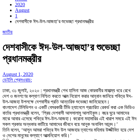
2020
August
1
দেশবাসীকে ঈদ-উল-আজহা’র শুভেচ্ছা প্রধানমন্ত্রীর
জাতীয়
দেশবাসীকে ঈদ-উল-আজহা’র শুভেচ্ছা
প্রধানমন্ত্রীর
August 1, 2020
ডেইলি প্রেসওয়াচ:
ঢাকা, ৩১ জুলাই, ২০২০ : প্রধানমন্ত্রী শেখ হাসিনা আজ কোরবানীর মাহাত্ম্য ধরে রেখে
দেশ ও জনগণের কল্যাণ নিশ্চিত করতে আত্ম নিয়োগ করার আহ্বান জানিয়ে পবিত্র ঈদ-
উল-আজহা উপলক্ষে দেশবাসীর প্রতি আন্তরিক শুভেচ্ছা জানিয়েছেন।
বাংলাদেশ টেলিভিশন ও একটি বেসরকারী টিভি চ্যানেলে প্রচারিত রেকর্ড করা এক ভিডিও
বার্তায় প্রধানমন্ত্রী বলেন, ‘প্রিয় দেশবাসী আসসালামু আলাইকুম। বছর ঘুরে আমাদের
মাঝে আবার এসেছে পবিত্র ঈদ-উল-আজহা। করোনা মহামারির এই খারাপ সময়ে এই ঈদ
সকল প্রকার অন্ধকার কাটিয়ে আমাদের জীবনে বয়ে আনুক অনাবিল আনন্দ।’
তিনি বলেন, ‘আসুন আমরা পবিত্র ঈদ উল আজহার ত্যাগের মহিমায় উজ্জীবিত হয়ে দেশ
ও দেশের মানুষের কল্যাণে আত্মনিয়োগ করি।’