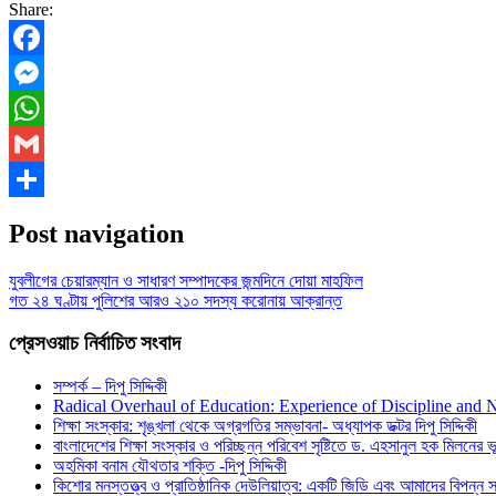
Share:
Facebook
Messenger
WhatsApp
Gmail
Share
Post navigation
যুবলীগের চেয়ারম্যান ও সাধারণ সম্পাদকের জন্মদিনে দোয়া মাহফিল
গত ২৪ ঘণ্টায় পুলিশের আরও ২১০ সদস্য করোনায় আক্রান্ত
প্রেসওয়াচ নির্বাচিত সংবাদ
সম্পর্ক – দিপু সিদ্দিকী
Radical Overhaul of Education: Experience of Discipline and 
শিক্ষা সংস্কার: শৃঙ্খলা থেকে অগ্রগতির সম্ভাবনা- অধ্যাপক ডক্টর দিপু সিদ্দিকী
বাংলাদেশের শিক্ষা সংস্কার ও পরিচ্ছন্ন পরিবেশ সৃষ্টিতে ড. এহসানুল হক মিলনের ভূম
অহমিকা বনাম যৌথতার শক্তি -দিপু সিদ্দিকী
কিশোর মনস্তত্ত্ব ও প্রাতিষ্ঠানিক দেউলিয়াত্ব: একটি জিডি এবং আমাদের বিপন্ন সমা