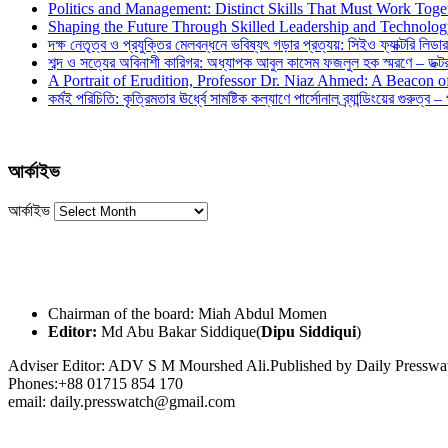
Politics and Management: Distinct Skills That Must Work Toge
Shaping the Future Through Skilled Leadership and Technolo
দক্ষ নেতৃত্ব ও প্রযুক্তির মেলবন্ধনে ভবিষ্যৎ গড়ার প্রত্যয়: সিইও ফ্যাক্টরি লিডার
শব্দ ও সত্যের অবিনাশী কারিগর: অধ্যাপক আবুল কাসেম ফজলুল হক স্মরণে – ডক্টর দ
A Portrait of Erudition, Professor Dr. Niaz Ahmed: A Beacon
কর্মই পরিচিতি: কৃত্রিমতার ঊর্ধ্বে সামষ্টিক কল্যাণে পার্সোনাল ব্র্যান্ডিংয়ের গুরুত্ব –
আর্কাইভ
আর্কাইভ
Chairman of the board: Miah Abdul Momen
Editor:
Md Abu Bakar Siddique(
Dipu Siddiqui
)
Adviser Editor: ADV S M Mourshed Ali.Published by Daily Press
Phones:+88 01715 854 170
email: daily.presswatch@gmail.com