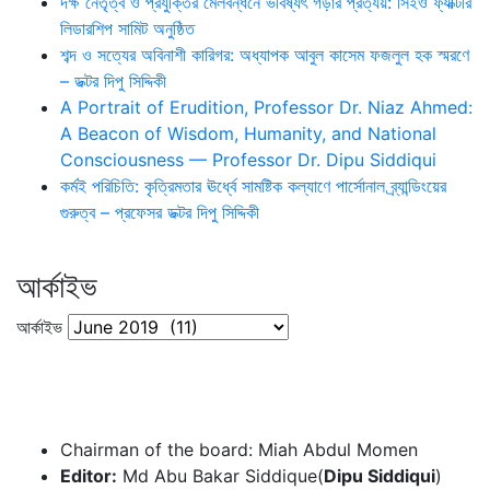
দক্ষ নেতৃত্ব ও প্রযুক্তির মেলবন্ধনে ভবিষ্যৎ গড়ার প্রত্যয়: সিইও ফ্যাক্টরি
লিডারশিপ সামিট অনুষ্ঠিত
শব্দ ও সত্যের অবিনাশী কারিগর: অধ্যাপক আবুল কাসেম ফজলুল হক স্মরণে
– ডক্টর দিপু সিদ্দিকী
A Portrait of Erudition, Professor Dr. Niaz Ahmed:
A Beacon of Wisdom, Humanity, and National
Consciousness — Professor Dr. Dipu Siddiqui
কর্মই পরিচিতি: কৃত্রিমতার ঊর্ধ্বে সামষ্টিক কল্যাণে পার্সোনাল ব্র্যান্ডিংয়ের
গুরুত্ব – প্রফেসর ডক্টর দিপু সিদ্দিকী
আর্কাইভ
আর্কাইভ
Chairman of the board: Miah Abdul Momen
Editor:
Md Abu Bakar Siddique(
Dipu Siddiqui
)