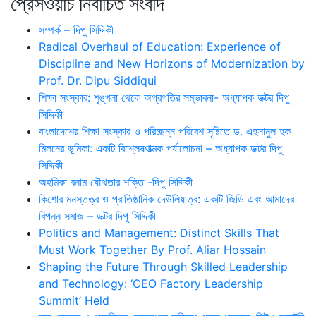
প্রেসওয়াচ নির্বাচিত সংবাদ
সম্পর্ক – দিপু সিদ্দিকী
Radical Overhaul of Education: Experience of
Discipline and New Horizons of Modernization by
Prof. Dr. Dipu Siddiqui
শিক্ষা সংস্কার: শৃঙ্খলা থেকে অগ্রগতির সম্ভাবনা- অধ্যাপক ডক্টর দিপু
সিদ্দিকী
বাংলাদেশের শিক্ষা সংস্কার ও পরিচ্ছন্ন পরিবেশ সৃষ্টিতে ড. এহসানুল হক
মিলনের ভূমিকা: একটি বিশ্লেষণাত্মক পর্যালোচনা – অধ্যাপক ডক্টর দিপু
সিদ্দিকী
অহমিকা বনাম যৌথতার শক্তি -দিপু সিদ্দিকী
কিশোর মনস্তত্ত্ব ও প্রাতিষ্ঠানিক দেউলিয়াত্ব: একটি জিডি এবং আমাদের
বিপন্ন সমাজ – ডক্টর দিপু সিদ্দিকী
Politics and Management: Distinct Skills That
Must Work Together By Prof. Aliar Hossain
Shaping the Future Through Skilled Leadership
and Technology: ‘CEO Factory Leadership
Summit’ Held