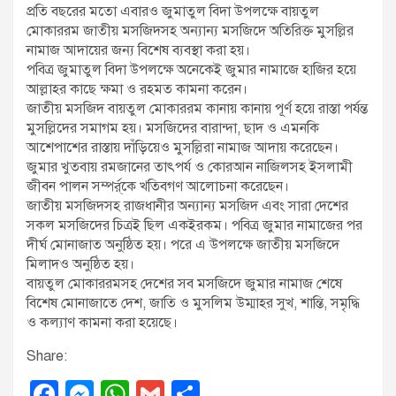
প্রতি বছরের মতো এবারও জুমাতুল বিদা উপলক্ষে বায়তুল
মোকাররম জাতীয় মসজিদসহ অন্যান্য মসজিদে অতিরিক্ত মুসল্লির
নামাজ আদায়ের জন্য বিশেষ ব্যবস্থা করা হয়।
পবিত্র জুমাতুল বিদা উপলক্ষে অনেকেই জুমার নামাজে হাজির হয়ে
আল্লাহর কাছে ক্ষমা ও রহমত কামনা করেন।
জাতীয় মসজিদ বায়তুল মোকাররম কানায় কানায় পূর্ণ হয়ে রাস্তা পর্যন্ত
মুসল্লিদের সমাগম হয়। মসজিদের বারান্দা, ছাদ ও এমনকি
আশেপাশের রাস্তায় দাঁড়িয়েও মুসল্লিরা নামাজ আদায় করেছেন।
জুমার খুতবায় রমজানের তাৎপর্য ও কোরআন নাজিলসহ ইসলামী
জীবন পালন সম্পর্র্কে খতিবগণ আলোচনা করেছেন।
জাতীয় মসজিদসহ রাজধানীর অন্যান্য মসজিদ এবং সারা দেশের
সকল মসজিদের চিত্রই ছিল একইরকম। পবিত্র জুমার নামাজের পর
দীর্ঘ মোনাজাত অনুষ্ঠিত হয়। পরে এ উপলক্ষে জাতীয় মসজিদে
মিলাদও অনুষ্ঠিত হয়।
বায়তুল মোকাররমসহ দেশের সব মসজিদে জুমার নামাজ শেষে
বিশেষ মোনাজাতে দেশ, জাতি ও মুসলিম উম্মাহর সুখ, শান্তি, সমৃদ্ধি
ও কল্যাণ কামনা করা হয়েছে।
Share:
F
M
W
G
S