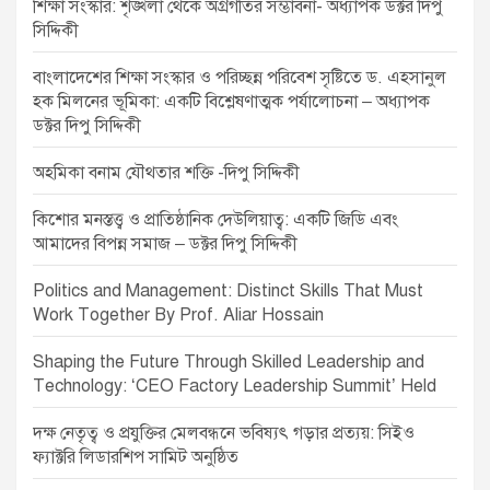
শিক্ষা সংস্কার: শৃঙ্খলা থেকে অগ্রগতির সম্ভাবনা- অধ্যাপক ডক্টর দিপু
o
সিদ্দিকী
n
বাংলাদেশের শিক্ষা সংস্কার ও পরিচ্ছন্ন পরিবেশ সৃষ্টিতে ড. এহসানুল
হক মিলনের ভূমিকা: একটি বিশ্লেষণাত্মক পর্যালোচনা – অধ্যাপক
ডক্টর দিপু সিদ্দিকী
অহমিকা বনাম যৌথতার শক্তি -দিপু সিদ্দিকী
কিশোর মনস্তত্ত্ব ও প্রাতিষ্ঠানিক দেউলিয়াত্ব: একটি জিডি এবং
আমাদের বিপন্ন সমাজ – ডক্টর দিপু সিদ্দিকী
Politics and Management: Distinct Skills That Must
Work Together By Prof. Aliar Hossain
Shaping the Future Through Skilled Leadership and
Technology: ‘CEO Factory Leadership Summit’ Held
দক্ষ নেতৃত্ব ও প্রযুক্তির মেলবন্ধনে ভবিষ্যৎ গড়ার প্রত্যয়: সিইও
ফ্যাক্টরি লিডারশিপ সামিট অনুষ্ঠিত