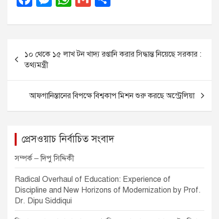
a
e
h
m
h
c
ss
at
ail
ar
e
e
s
e
P
১০ থেকে ১৫ লাখ টন খাদ্য রপ্তানি করার সিদ্ধান্ত নিয়েছে সরকার :
b
n
A
o
তথ্যমন্ত্রী
o
g
p
s
o
er
p
t
আফগানিস্তানের বিপক্ষে বিশ্বকাপ মিশন শুরু করছে অস্ট্রেলিয়া
k
n
a
v
প্রেসওয়াচ নির্বাচিত সংবাদ
i
সম্পর্ক – দিপু সিদ্দিকী
g
Radical Overhaul of Education: Experience of
a
Discipline and New Horizons of Modernization by Prof.
t
Dr. Dipu Siddiqui
i