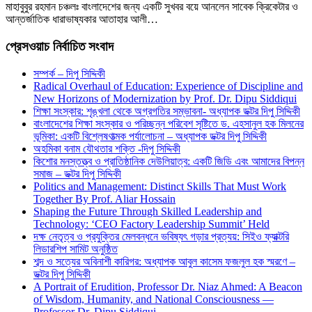
মাহাবুবুর রহমান চঞ্চলঃ বাংলাদেশের জন্য একটি সুখবর বয়ে আনলেন সাবেক ক্রিকেটার ও
আন্তর্জাতিক ধারাভাষ্যকার আতাহার আলী…
প্রেসওয়াচ নির্বাচিত সংবাদ
সম্পর্ক – দিপু সিদ্দিকী
Radical Overhaul of Education: Experience of Discipline and
New Horizons of Modernization by Prof. Dr. Dipu Siddiqui
শিক্ষা সংস্কার: শৃঙ্খলা থেকে অগ্রগতির সম্ভাবনা- অধ্যাপক ডক্টর দিপু সিদ্দিকী
বাংলাদেশের শিক্ষা সংস্কার ও পরিচ্ছন্ন পরিবেশ সৃষ্টিতে ড. এহসানুল হক মিলনের
ভূমিকা: একটি বিশ্লেষণাত্মক পর্যালোচনা – অধ্যাপক ডক্টর দিপু সিদ্দিকী
অহমিকা বনাম যৌথতার শক্তি -দিপু সিদ্দিকী
কিশোর মনস্তত্ত্ব ও প্রাতিষ্ঠানিক দেউলিয়াত্ব: একটি জিডি এবং আমাদের বিপন্ন
সমাজ – ডক্টর দিপু সিদ্দিকী
Politics and Management: Distinct Skills That Must Work
Together By Prof. Aliar Hossain
Shaping the Future Through Skilled Leadership and
Technology: ‘CEO Factory Leadership Summit’ Held
দক্ষ নেতৃত্ব ও প্রযুক্তির মেলবন্ধনে ভবিষ্যৎ গড়ার প্রত্যয়: সিইও ফ্যাক্টরি
লিডারশিপ সামিট অনুষ্ঠিত
শব্দ ও সত্যের অবিনাশী কারিগর: অধ্যাপক আবুল কাসেম ফজলুল হক স্মরণে –
ডক্টর দিপু সিদ্দিকী
A Portrait of Erudition, Professor Dr. Niaz Ahmed: A Beacon
of Wisdom, Humanity, and National Consciousness —
Professor Dr. Dipu Siddiqui