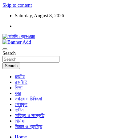
Skip to content
Saturday, August 8, 2026
ডেইলি প্রেসওয়াচ মুক্তিযুদ্ধের চেতনায় উদ্বুদ্ধ মুখপত্র
ডেইলি প্রেসওয়াচ
Search
Search
জাতীয়
রাজনীতি
শিক্ষা
খবর
স্বাস্থ্য ও চিকিৎসা
খেলাধুলা
দুর্ঘটনা
সাহিত্য ও সংস্কৃতি
মিডিয়া
বিজ্ঞান ও প্রযুক্তি
Home