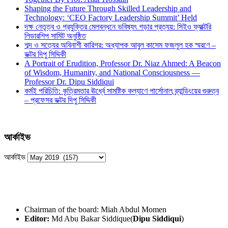
Shaping the Future Through Skilled Leadership and
Technology: ‘CEO Factory Leadership Summit’ Held
দক্ষ নেতৃত্ব ও প্রযুক্তির মেলবন্ধনে ভবিষ্যৎ গড়ার প্রত্যয়: সিইও ফ্যাক্টরি
লিডারশিপ সামিট অনুষ্ঠিত
শব্দ ও সত্যের অবিনাশী কারিগর: অধ্যাপক আবুল কাসেম ফজলুল হক স্মরণে –
ডক্টর দিপু সিদ্দিকী
A Portrait of Erudition, Professor Dr. Niaz Ahmed: A Beacon
of Wisdom, Humanity, and National Consciousness —
Professor Dr. Dipu Siddiqui
কর্মই পরিচিতি: কৃত্রিমতার ঊর্ধ্বে সামষ্টিক কল্যাণে পার্সোনাল ব্র্যান্ডিংয়ের গুরুত্ব
– প্রফেসর ডক্টর দিপু সিদ্দিকী
আর্কাইভ
আর্কাইভ
Chairman of the board: Miah Abdul Momen
Editor:
Md Abu Bakar Siddique(
Dipu Siddiqui
)