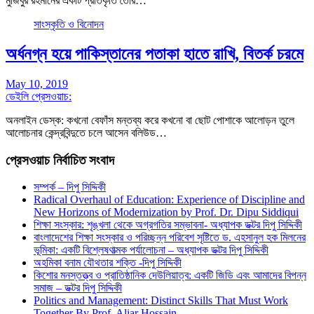
মুজিবুর রহমানের একটি প্রতিকৃতি তৈরি…
সাংস্কৃতি ও বিনোদন
অর্ধনগ্ন হয়ে পাকিস্তানের পতাকা হাতে রাখি, বিতর্ক চরমে
May 10, 2019
ডেইলি প্রেসওয়াচ:
অনলাইন ডেস্ক: কখনো বেফাঁস মন্তব্য করে কখনো বা ছোট পোশাকে আলোড়ন তুলে
আলোচনার কেন্দ্রবিন্দুতে চলে আসেন বলিউড…
প্রেসওয়াচ নির্বাচিত সংবাদ
সম্পর্ক – দিপু সিদ্দিকী
Radical Overhaul of Education: Experience of Discipline and
New Horizons of Modernization by Prof. Dr. Dipu Siddiqui
শিক্ষা সংস্কার: শৃঙ্খলা থেকে অগ্রগতির সম্ভাবনা- অধ্যাপক ডক্টর দিপু সিদ্দিকী
বাংলাদেশের শিক্ষা সংস্কার ও পরিচ্ছন্ন পরিবেশ সৃষ্টিতে ড. এহসানুল হক মিলনের
ভূমিকা: একটি বিশ্লেষণাত্মক পর্যালোচনা – অধ্যাপক ডক্টর দিপু সিদ্দিকী
অহমিকা বনাম যৌথতার শক্তি -দিপু সিদ্দিকী
কিশোর মনস্তত্ত্ব ও প্রাতিষ্ঠানিক দেউলিয়াত্ব: একটি জিডি এবং আমাদের বিপন্ন
সমাজ – ডক্টর দিপু সিদ্দিকী
Politics and Management: Distinct Skills That Must Work
Together By Prof. Aliar Hossain