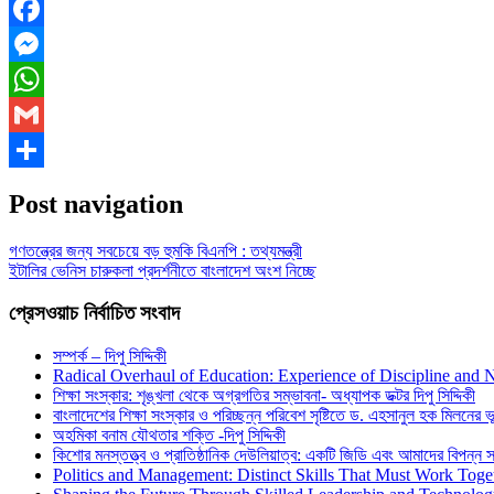
Facebook
Messenger
WhatsApp
Gmail
Share
Post navigation
গণতন্ত্রের জন্য সবচেয়ে বড় হুমকি বিএনপি : তথ্যমন্ত্রী
ইটালির ভেনিস চারুকলা প্রদর্শনীতে বাংলাদেশ অংশ নিচ্ছে
প্রেসওয়াচ নির্বাচিত সংবাদ
সম্পর্ক – দিপু সিদ্দিকী
Radical Overhaul of Education: Experience of Discipline and 
শিক্ষা সংস্কার: শৃঙ্খলা থেকে অগ্রগতির সম্ভাবনা- অধ্যাপক ডক্টর দিপু সিদ্দিকী
বাংলাদেশের শিক্ষা সংস্কার ও পরিচ্ছন্ন পরিবেশ সৃষ্টিতে ড. এহসানুল হক মিলনের ভূম
অহমিকা বনাম যৌথতার শক্তি -দিপু সিদ্দিকী
কিশোর মনস্তত্ত্ব ও প্রাতিষ্ঠানিক দেউলিয়াত্ব: একটি জিডি এবং আমাদের বিপন্ন সমা
Politics and Management: Distinct Skills That Must Work Toge