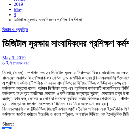
2019
May
9
ডিজিটাল সুরক্ষায় সাংবাদিকদের প্রশিক্ষণ কর্মশালা
বিজ্ঞান ও প্রযুক্তি
ডিজিটাল সুরক্ষায় সাংবাদিকদের প্রশিক্ষণ কর্ম
May 9, 2019
ডেইলি প্রেসওয়াচ:
সিলেট, (বাসস) : পেশাগত ক্ষেত্রে ডিজিটাল সুরক্ষা ও নিরাপত্তা বিষয়ে সাংবাদিকদের দক্ষত
বাংলাদেশ এনজিও’স নেটওয়ার্ক ফর রেডিও এন্ড কমিউনিকেশনের (বিএনএনআরসি) উদ্যোগে ও ই
এ প্রশিক্ষণ কর্মশালাটি পরিচালনা করেন বাংলাভিশনের সিনিয়র নিউজ এডিটর আবু রুশ্দ মো
কর্মশালায় বক্তারা বলেন, বর্তমান ডিজিটাল যুগে এই প্রশিক্ষণ কর্মশালাটি সাংবাদিকদের ডিজি
কর্মশালায় অংশগ্রহণকারীদের মোবাইল ও কম্পিউটার সংক্রান্ত সুরক্ষা, মোবাইলে তথ্য উপাত
এছাড়া ফোন কল, মেসেজ ও সোর্স বা উৎসকে সুরক্ষিত করার কৌশলও শেখানো হয়। পাশাপাশি ‘
হয়। তাছাড়া ব্যক্তিগত নিরাপত্তার বিভিন্ন বিষয় নিয়ে আলোচনা করা হয়।
বিএনএনআরসি এবং ইন্টারনিউজ সিলেটে কর্মরত জাতীয় দৈনিক পত্রিকা এবং ইলেক্ট্রনিক মি
কর্মশালায় জাতীয় পর্যায়ের ইংরেজি ও বাংলা পত্রিকা, অনলাইন মিডিয়া এবং ইলেক্ট্রনিক
Share: