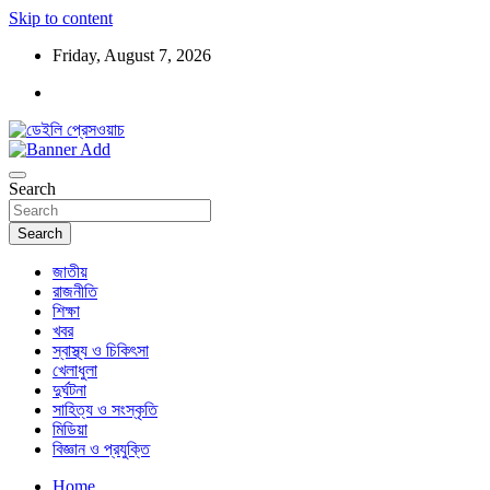
Skip to content
Friday, August 7, 2026
ডেইলি প্রেসওয়াচ মুক্তিযুদ্ধের চেতনায় উদ্বুদ্ধ মুখপত্র
ডেইলি প্রেসওয়াচ
Search
Search
জাতীয়
রাজনীতি
শিক্ষা
খবর
স্বাস্থ্য ও চিকিৎসা
খেলাধুলা
দুর্ঘটনা
সাহিত্য ও সংস্কৃতি
মিডিয়া
বিজ্ঞান ও প্রযুক্তি
Home