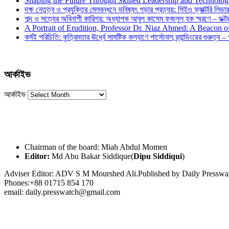
Shaping the Future Through Skilled Leadership and Technolo
দক্ষ নেতৃত্ব ও প্রযুক্তির মেলবন্ধনে ভবিষ্যৎ গড়ার প্রত্যয়: সিইও ফ্যাক্টরি লিডার
শব্দ ও সত্যের অবিনাশী কারিগর: অধ্যাপক আবুল কাসেম ফজলুল হক স্মরণে – ডক্টর দ
A Portrait of Erudition, Professor Dr. Niaz Ahmed: A Beacon
কর্মই পরিচিতি: কৃত্রিমতার ঊর্ধ্বে সামষ্টিক কল্যাণে পার্সোনাল ব্র্যান্ডিংয়ের গুরুত্ব –
আর্কাইভ
আর্কাইভ
Chairman of the board: Miah Abdul Momen
Editor:
Md Abu Bakar Siddique(
Dipu Siddiqui
)
Adviser Editor: ADV S M Mourshed Ali.Published by Daily Press
Phones:+88 01715 854 170
email: daily.presswatch@gmail.com