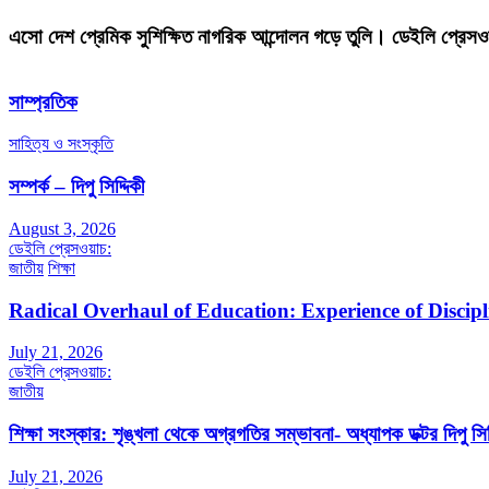
এসো দেশ প্রেমিক সুশিক্ষিত নাগরিক আন্দোলন গড়ে তুলি। ডেইলি প্রেসও
সাম্প্রতিক
সাহিত্য ও সংস্কৃতি
সম্পর্ক – দিপু সিদ্দিকী
August 3, 2026
ডেইলি প্রেসওয়াচ:
জাতীয়
শিক্ষা
Radical Overhaul of Education: Experience of Discip
July 21, 2026
ডেইলি প্রেসওয়াচ:
জাতীয়
শিক্ষা সংস্কার: শৃঙ্খলা থেকে অগ্রগতির সম্ভাবনা- অধ্যাপক ডক্টর দিপু সিদ
July 21, 2026