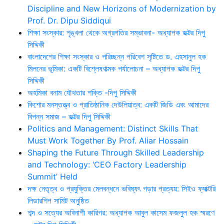
Discipline and New Horizons of Modernization by
Prof. Dr. Dipu Siddiqui
শিক্ষা সংস্কার: শৃঙ্খলা থেকে অগ্রগতির সম্ভাবনা- অধ্যাপক ডক্টর দিপু
সিদ্দিকী
বাংলাদেশের শিক্ষা সংস্কার ও পরিচ্ছন্ন পরিবেশ সৃষ্টিতে ড. এহসানুল হক
মিলনের ভূমিকা: একটি বিশ্লেষণাত্মক পর্যালোচনা – অধ্যাপক ডক্টর দিপু
সিদ্দিকী
অহমিকা বনাম যৌথতার শক্তি -দিপু সিদ্দিকী
কিশোর মনস্তত্ত্ব ও প্রাতিষ্ঠানিক দেউলিয়াত্ব: একটি জিডি এবং আমাদের
বিপন্ন সমাজ – ডক্টর দিপু সিদ্দিকী
Politics and Management: Distinct Skills That
Must Work Together By Prof. Aliar Hossain
Shaping the Future Through Skilled Leadership
and Technology: ‘CEO Factory Leadership
Summit’ Held
দক্ষ নেতৃত্ব ও প্রযুক্তির মেলবন্ধনে ভবিষ্যৎ গড়ার প্রত্যয়: সিইও ফ্যাক্টরি
লিডারশিপ সামিট অনুষ্ঠিত
শব্দ ও সত্যের অবিনাশী কারিগর: অধ্যাপক আবুল কাসেম ফজলুল হক স্মরণে