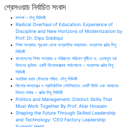
প্রেসওয়াচ নির্বাচিত সংবাদ
সম্পর্ক – দিপু সিদ্দিকী
Radical Overhaul of Education: Experience of
Discipline and New Horizons of Modernization by
Prof. Dr. Dipu Siddiqui
শিক্ষা সংস্কার: শৃঙ্খলা থেকে অগ্রগতির সম্ভাবনা- অধ্যাপক ডক্টর দিপু
সিদ্দিকী
বাংলাদেশের শিক্ষা সংস্কার ও পরিচ্ছন্ন পরিবেশ সৃষ্টিতে ড. এহসানুল হক
মিলনের ভূমিকা: একটি বিশ্লেষণাত্মক পর্যালোচনা – অধ্যাপক ডক্টর দিপু
সিদ্দিকী
অহমিকা বনাম যৌথতার শক্তি -দিপু সিদ্দিকী
কিশোর মনস্তত্ত্ব ও প্রাতিষ্ঠানিক দেউলিয়াত্ব: একটি জিডি এবং আমাদের
বিপন্ন সমাজ – ডক্টর দিপু সিদ্দিকী
Politics and Management: Distinct Skills That
Must Work Together By Prof. Aliar Hossain
Shaping the Future Through Skilled Leadership
and Technology: ‘CEO Factory Leadership
Summit’ Held