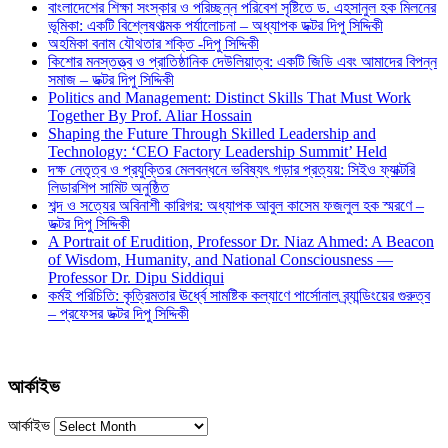
বাংলাদেশের শিক্ষা সংস্কার ও পরিচ্ছন্ন পরিবেশ সৃষ্টিতে ড. এহসানুল হক মিলনের
ভূমিকা: একটি বিশ্লেষণাত্মক পর্যালোচনা – অধ্যাপক ডক্টর দিপু সিদ্দিকী
অহমিকা বনাম যৌথতার শক্তি -দিপু সিদ্দিকী
কিশোর মনস্তত্ত্ব ও প্রাতিষ্ঠানিক দেউলিয়াত্ব: একটি জিডি এবং আমাদের বিপন্ন
সমাজ – ডক্টর দিপু সিদ্দিকী
Politics and Management: Distinct Skills That Must Work
Together By Prof. Aliar Hossain
Shaping the Future Through Skilled Leadership and
Technology: ‘CEO Factory Leadership Summit’ Held
দক্ষ নেতৃত্ব ও প্রযুক্তির মেলবন্ধনে ভবিষ্যৎ গড়ার প্রত্যয়: সিইও ফ্যাক্টরি
লিডারশিপ সামিট অনুষ্ঠিত
শব্দ ও সত্যের অবিনাশী কারিগর: অধ্যাপক আবুল কাসেম ফজলুল হক স্মরণে –
ডক্টর দিপু সিদ্দিকী
A Portrait of Erudition, Professor Dr. Niaz Ahmed: A Beacon
of Wisdom, Humanity, and National Consciousness —
Professor Dr. Dipu Siddiqui
কর্মই পরিচিতি: কৃত্রিমতার ঊর্ধ্বে সামষ্টিক কল্যাণে পার্সোনাল ব্র্যান্ডিংয়ের গুরুত্ব
– প্রফেসর ডক্টর দিপু সিদ্দিকী
আর্কাইভ
আর্কাইভ