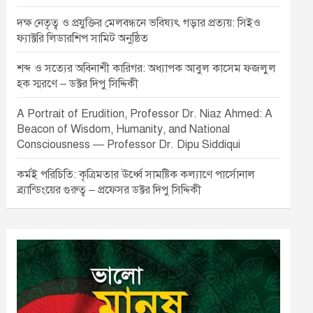
দক্ষ নেতৃত্ব ও প্রযুক্তির মেলবন্ধনে ভবিষ্যৎ গড়ার প্রত্যয়: সিইও
ফ্যাক্টরি লিডারশিপ সামিট অনুষ্ঠিত
শব্দ ও সত্যের অবিনাশী কারিগর: অধ্যাপক আবুল কাসেম ফজলুল
হক স্মরণে – ডক্টর দিপু সিদ্দিকী
A Portrait of Erudition, Professor Dr. Niaz Ahmed: A
Beacon of Wisdom, Humanity, and National
Consciousness — Professor Dr. Dipu Siddiqui
কর্মই পরিচিতি: কৃত্রিমতার ঊর্ধ্বে সামষ্টিক কল্যাণে পার্সোনাল
ব্র্যান্ডিংয়ের গুরুত্ব – প্রফেসর ডক্টর দিপু সিদ্দিকী