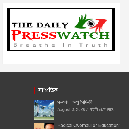
ভ
সাম্প্রতিক
সম্পর্ক – দিপু সিদ্দিকী
August 3, 2026
ডেইলি প্রেসওয়াচ:
Radical Overhaul of Education: