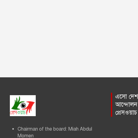
i
g
a
t
i
o
n
এসো দেশ প
আন্দোলন 
প্রেসওয়া
Chairman of the board: Miah Abdul
Momen