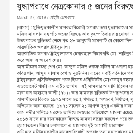
যুদ্ধাপরাধে নেত্রকোনার ৫ জনের বিরুদ্
March 27, 2019
ডেইলি প্রেসওয়াচ:
(বাসস) : মুক্তিযুদ্ধকালীন মানবতাবিরোধী অপরাধ তথা যুদ্ধাপরাধের
মজিদ মাওলানাসহ পাঁচ জনের বিরুদ্ধে কাল বৃহস্পতিবার রায় ঘোষণা
উভয়পক্ষের যুক্তিতর্ক শেষে গত ২৮ জানুয়ারি মামলাটি যে কোনো দি
আন্তর্জাতিক অপরাধ ট্রাইব্যুনাল।
আন্তর্জাতিক অপরাধ ট্রাইব্যুনালের চেয়ারম্যান বিচারপতি মো. শাহিনুর
করে আজ এ আদেশ দেয়।
আসামীদের মধ্যে শেখ মো. আব্দুল মজিদ ওরফে মজিদ মাওলানা ছা
কবির খান, আব্দুস সালাম বেগ ও নুরউদ্দিন। এদের সবাই বর্তমানে 
ট্রাইব্যুনালে প্রসিকিউশনের পক্ষে ছিলেন প্রসিকিউটর মোখলেছুর রহম
এডভোকেট গাজী এম এইচ তামিম। এই মামলার আসামি ছিলেন সাতজন। তা
মারা যান আহাম্মদ আলী (৭৮)। আর মামলার যুক্তিতর্ক উপস্থাপনের
আসামীদের বিরুদ্ধে ১৯৭১ সালে হত্যা, গণহত্যা, অপহরণ, নির্যাতন, 
অভিযোগ আনা হয়েছে। ১৯৭১ সালের ২১ আগস্ট দুপুর একটায় রাজাকার 
কংস নদীর পানিতে মরদেহ ভাসিয়ে দেওয়ার অভিযোগে মামলা রয়েছে।
২০১৩ সালে চার রাজাকারের বিরুদ্ধে মামলা দায়ের করলেও পরে ত
হয় সাতজন। বিচার চলাকালে এ মামলার দুই আসামী মারা যান।
এটি হবে মুক্তিযুদ্ধকালীন মানবতাবিরোধী অপরাধ তথা যুদ্ধাপরাধের ম