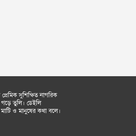
্রেমিক সুশিক্ষিত নাগরিক
গড়ে তুলি। ডেইলি
চ মাটি ও মানুষের কথা বলে।