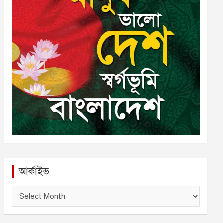
আর্কাইভ
আ
র্কা
ই