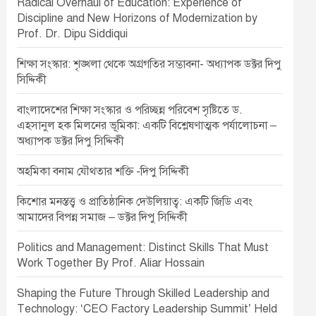
Radical Overhaul of Education: Experience of
Discipline and New Horizons of Modernization by
Prof. Dr. Dipu Siddiqui
শিক্ষা সংস্কার: শৃঙ্খলা থেকে অগ্রগতির সম্ভাবনা- অধ্যাপক ডক্টর দিপু
সিদ্দিকী
বাংলাদেশের শিক্ষা সংস্কার ও পরিচ্ছন্ন পরিবেশ সৃষ্টিতে ড.
এহসানুল হক মিলনের ভূমিকা: একটি বিশ্লেষণাত্মক পর্যালোচনা –
অধ্যাপক ডক্টর দিপু সিদ্দিকী
অহমিকা বনাম যৌথতার শক্তি -দিপু সিদ্দিকী
কিশোর মনস্তত্ত্ব ও প্রাতিষ্ঠানিক দেউলিয়াত্ব: একটি জিডি এবং
আমাদের বিপন্ন সমাজ – ডক্টর দিপু সিদ্দিকী
Politics and Management: Distinct Skills That Must
Work Together By Prof. Aliar Hossain
Shaping the Future Through Skilled Leadership and
Technology: ‘CEO Factory Leadership Summit’ Held