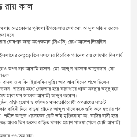
ধে রায় কাল
 মামলায় নেত্রকোনার পূর্বধলা উপজেলার শেখ মো. আব্দুল মজিদ ওরফে
 করা হবে।
ন রায় ঘোষণার জন্য অপেক্ষমান (সিএভি) রেখে আদেশ দিয়েছিল
 ইসলামের নেতৃত্বে তিন সদস্যের বিচারিক প্যানেল রায় ঘোষণার দিন ধার্য
ড়াও অপর চার আসামি হলেন- মো. আব্দুল খালেক তালুকদার, মো.
পলাতক।
ান বাদল ও সাবিনা ইয়াসমিন মুন্নি। আর আসামিদের পক্ষে ছিলেন
দের মধ্যে গ্রেফতার হয়ে কারাগারে থাকা অবস্থায় অসুস্থ হয়ে
 সময় মারা যান আরেক আসামী আব্দুর রহমান।
লুণ্ঠন, অগ্নিসংযোগ ও ধর্ষণসহ মানবতাবিরোধী অপরাধের সাতটি
বাহিনী নিয়ে বাড়হা গ্রামের আব্দুল খালেককে গুলি করে হত্যার পর
 শহীদ আব্দুল খালেকের ছোট ভাই মুক্তিযোদ্ধা আ. কাদির বাদী হয়ে
দন্তে আরও তিন জনের জড়িত থাকার প্রমাণ পাওয়া গেলে মোট আসামী
ামলায় ৩৬ তম রায়।