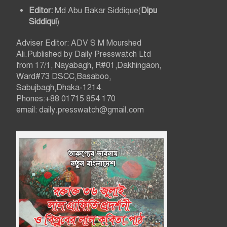
Editor:
Md Abu Bakar Siddique(
Dipu
Siddiqui
)
Adviser Editor: ADV S M Mourshed
Ali.Published by Daily Presswatch Ltd
from 17/1, Nayabagh, R#01,Dakhingaon,
Ward#73 DSCC,Basaboo,
Sabujbagh,Dhaka-1214.
Phones:+88 01715 854 170
email: daily.presswatch@gmail.com