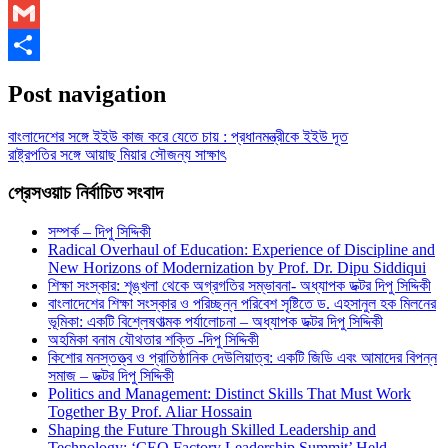
WhatsApp
Gmail
Share
Post navigation
বাংলাদেশের সঙ্গে ইইউ কাজ করে যেতে চায় : প্রধানমন্ত্রীকে ইইউ দূত
রাষ্ট্রপতির সঙ্গে আয়াছ মিয়ার সৌজন্য সাক্ষাৎ
প্রেসওয়াচ নির্বাচিত সংবাদ
সম্পর্ক – দিপু সিদ্দিকী
Radical Overhaul of Education: Experience of Discipline and
New Horizons of Modernization by Prof. Dr. Dipu Siddiqui
শিক্ষা সংস্কার: শৃঙ্খলা থেকে অগ্রগতির সম্ভাবনা- অধ্যাপক ডক্টর দিপু সিদ্দিকী
বাংলাদেশের শিক্ষা সংস্কার ও পরিচ্ছন্ন পরিবেশ সৃষ্টিতে ড. এহসানুল হক মিলনের
ভূমিকা: একটি বিশ্লেষণাত্মক পর্যালোচনা – অধ্যাপক ডক্টর দিপু সিদ্দিকী
অহমিকা বনাম যৌথতার শক্তি -দিপু সিদ্দিকী
কিশোর মনস্তত্ত্ব ও প্রাতিষ্ঠানিক দেউলিয়াত্ব: একটি জিডি এবং আমাদের বিপন্ন
সমাজ – ডক্টর দিপু সিদ্দিকী
Politics and Management: Distinct Skills That Must Work
Together By Prof. Aliar Hossain
Shaping the Future Through Skilled Leadership and
Technology: ‘CEO Factory Leadership Summit’ Held