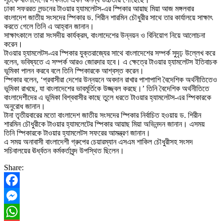
ঢাকা সফররত লন্ডনের টাওয়ার হ্যামলেটস-এর স্পিকার আয়াছ মিয়া আজ মঙ্গলবার
বাংলাদেশ জাতীয় সংসদের স্পিকার ড. শিরীন শারমিন চৌধুরীর সাথে তার কার্যালয়ে সাক্ষাৎ
করতে গেলে তিনি এ আহ্বান জানান।
সাক্ষাৎকালে তারা সংসদীয় কার্যক্রম, বাংলাদেশের উন্নয়ন ও বিনিয়োগ নিয়ে আলোচনা
করেন।
টাওয়ার হ্যামলেটস-এর স্পিকার যুক্তরাজ্যের সাথে বাংলাদেশের সম্পর্ক সুদৃঢ় উল্লেখ করে
বলেন, ভবিষ্যতে এ সম্পর্ক আরও জোরদার হবে। এ ক্ষেত্রে টাওয়ার হ্যামলেটস ইতিবাচক
ভূমিকা পালন করবে বলে তিনি স্পিকারকে আশ্বস্ত করেন।
স্পিকার বলেন, ‘প্রবাসীরা দেশের উন্নয়নে অবদান রাখার পাশাপাশি বৈদেশিক অর্থনীতিতেও
ভূমিকা রাখছে, যা বাংলাদেশের ভাবমূর্তিকে উজ্জ্বল করছে।’ তিনি বৈদেশিক অর্থনীতিতে
বাংলাদেশীদের এ ভূমিকা বিশ্ববাসীর কাছে তুলে ধরতে টাওয়ার হ্যামলেটস-এর স্পিকারকে
অনুরোধ জানান।
টানা তৃতীয়বারের মতো বাংলাদেশ জাতীয় সংসদের স্পিকার নির্বাচিত হওয়ায় ড. শিরীন
শারমিন চৌধুরীকে টাওয়ার হ্যামলেটের স্পিকার আয়াছ মিয়া অভিনন্দন জানান। এসময়
তিনি স্পিকারকে টাওয়ার হ্যামলেটস সফরের আমন্ত্রণ জানান।
এ সময় অনাবাসী বাংলাদেশী গ্রুপের চেয়ারম্যান এসএম শাকিল চৌধুরীসহ সংসদ
সচিবালয়ের ঊর্ধ্বতন কর্মকর্তাবৃন্দ উপস্থিত ছিলেন।
Share:
Facebook
Messenger