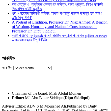
দক্ষ নেতৃত্ব ও প্রযুক্তির মেলবন্ধনে ভবিষ্যৎ গড়ার প্রত্যয়: সিইও ফ্যাক্টরি
লিডারশিপ সামিট অনুষ্ঠিত
শব্দ ও সত্যের অবিনাশী কারিগর: অধ্যাপক আবুল কাসেম ফজলুল হক স্মরণে –
ডক্টর দিপু সিদ্দিকী
A Portrait of Erudition, Professor Dr. Niaz Ahmed: A Beacon
of Wisdom, Humanity, and National Consciousness —
Professor Dr. Dipu Siddiqui
কর্মই পরিচিতি: কৃত্রিমতার ঊর্ধ্বে সামষ্টিক কল্যাণে পার্সোনাল ব্র্যান্ডিংয়ের গুরুত্ব
– প্রফেসর ডক্টর দিপু সিদ্দিকী
আর্কাইভ
আর্কাইভ
Chairman of the board: Miah Abdul Momen
Editor:
Md Abu Bakar Siddique(
Dipu Siddiqui
)
Adviser Editor: ADV S M Mourshed Ali.Published by Daily
Presswatch Ltd from 17/1, Nayabagh, R#01,Dakhingaon, Ward#73