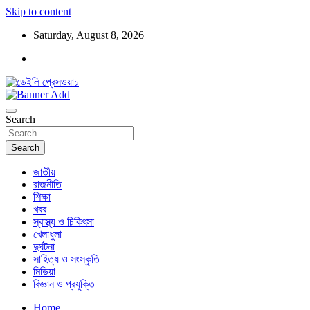
Skip to content
Saturday, August 8, 2026
ডেইলি প্রেসওয়াচ মুক্তিযুদ্ধের চেতনায় উদ্বুদ্ধ মুখপত্র
ডেইলি প্রেসওয়াচ
Search
Search
জাতীয়
রাজনীতি
শিক্ষা
খবর
স্বাস্থ্য ও চিকিৎসা
খেলাধুলা
দুর্ঘটনা
সাহিত্য ও সংস্কৃতি
মিডিয়া
বিজ্ঞান ও প্রযুক্তি
Home