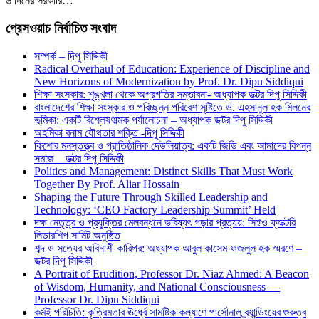
৬ দিনের সরকারি…
প্রেসওয়াচ নির্বাচিত সংবাদ
সম্পর্ক – দিপু সিদ্দিকী
Radical Overhaul of Education: Experience of Discipline and
New Horizons of Modernization by Prof. Dr. Dipu Siddiqui
শিক্ষা সংস্কার: শৃঙ্খলা থেকে অগ্রগতির সম্ভাবনা- অধ্যাপক ডক্টর দিপু সিদ্দিকী
বাংলাদেশের শিক্ষা সংস্কার ও পরিচ্ছন্ন পরিবেশ সৃষ্টিতে ড. এহসানুল হক মিলনের
ভূমিকা: একটি বিশ্লেষণাত্মক পর্যালোচনা – অধ্যাপক ডক্টর দিপু সিদ্দিকী
অহমিকা বনাম যৌথতার শক্তি -দিপু সিদ্দিকী
কিশোর মনস্তত্ত্ব ও প্রাতিষ্ঠানিক দেউলিয়াত্ব: একটি জিডি এবং আমাদের বিপন্ন
সমাজ – ডক্টর দিপু সিদ্দিকী
Politics and Management: Distinct Skills That Must Work
Together By Prof. Aliar Hossain
Shaping the Future Through Skilled Leadership and
Technology: ‘CEO Factory Leadership Summit’ Held
দক্ষ নেতৃত্ব ও প্রযুক্তির মেলবন্ধনে ভবিষ্যৎ গড়ার প্রত্যয়: সিইও ফ্যাক্টরি
লিডারশিপ সামিট অনুষ্ঠিত
শব্দ ও সত্যের অবিনাশী কারিগর: অধ্যাপক আবুল কাসেম ফজলুল হক স্মরণে –
ডক্টর দিপু সিদ্দিকী
A Portrait of Erudition, Professor Dr. Niaz Ahmed: A Beacon
of Wisdom, Humanity, and National Consciousness —
Professor Dr. Dipu Siddiqui
কর্মই পরিচিতি: কৃত্রিমতার ঊর্ধ্বে সামষ্টিক কল্যাণে পার্সোনাল ব্র্যান্ডিংয়ের গুরুত্ব