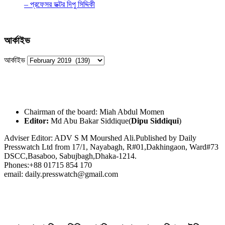
– প্রফেসর ডক্টর দিপু সিদ্দিকী
আর্কাইভ
আর্কাইভ
Chairman of the board: Miah Abdul Momen
Editor:
Md Abu Bakar Siddique(
Dipu Siddiqui
)
Adviser Editor: ADV S M Mourshed Ali.Published by Daily
Presswatch Ltd from 17/1, Nayabagh, R#01,Dakhingaon, Ward#73
DSCC,Basaboo, Sabujbagh,Dhaka-1214.
Phones:+88 01715 854 170
email: daily.presswatch@gmail.com