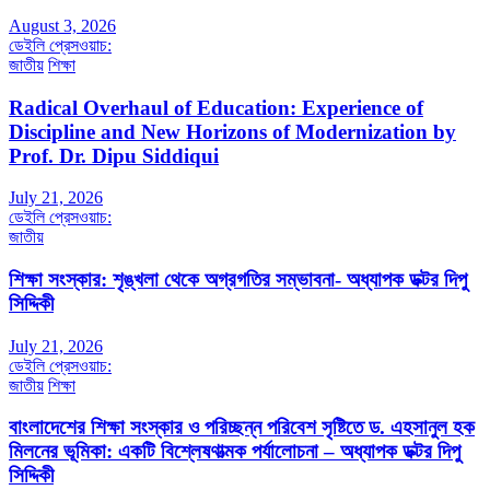
August 3, 2026
ডেইলি প্রেসওয়াচ:
জাতীয়
শিক্ষা
Radical Overhaul of Education: Experience of
Discipline and New Horizons of Modernization by
Prof. Dr. Dipu Siddiqui
July 21, 2026
ডেইলি প্রেসওয়াচ:
জাতীয়
শিক্ষা সংস্কার: শৃঙ্খলা থেকে অগ্রগতির সম্ভাবনা- অধ্যাপক ডক্টর দিপু
সিদ্দিকী
July 21, 2026
ডেইলি প্রেসওয়াচ:
জাতীয়
শিক্ষা
বাংলাদেশের শিক্ষা সংস্কার ও পরিচ্ছন্ন পরিবেশ সৃষ্টিতে ড. এহসানুল হক
মিলনের ভূমিকা: একটি বিশ্লেষণাত্মক পর্যালোচনা – অধ্যাপক ডক্টর দিপু
সিদ্দিকী