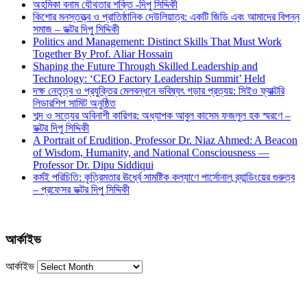
অহমিকা বনাম যৌথতার শক্তি -দিপু সিদ্দিকী
কিশোর মনস্তত্ত্ব ও প্রাতিষ্ঠানিক দেউলিয়াত্ব: একটি জিডি এবং আমাদের বিপন্ন
সমাজ – ডক্টর দিপু সিদ্দিকী
Politics and Management: Distinct Skills That Must Work
Together By Prof. Aliar Hossain
Shaping the Future Through Skilled Leadership and
Technology: ‘CEO Factory Leadership Summit’ Held
দক্ষ নেতৃত্ব ও প্রযুক্তির মেলবন্ধনে ভবিষ্যৎ গড়ার প্রত্যয়: সিইও ফ্যাক্টরি
লিডারশিপ সামিট অনুষ্ঠিত
শব্দ ও সত্যের অবিনাশী কারিগর: অধ্যাপক আবুল কাসেম ফজলুল হক স্মরণে –
ডক্টর দিপু সিদ্দিকী
A Portrait of Erudition, Professor Dr. Niaz Ahmed: A Beacon
of Wisdom, Humanity, and National Consciousness —
Professor Dr. Dipu Siddiqui
কর্মই পরিচিতি: কৃত্রিমতার ঊর্ধ্বে সামষ্টিক কল্যাণে পার্সোনাল ব্র্যান্ডিংয়ের গুরুত্ব
– প্রফেসর ডক্টর দিপু সিদ্দিকী
আর্কাইভ
আর্কাইভ