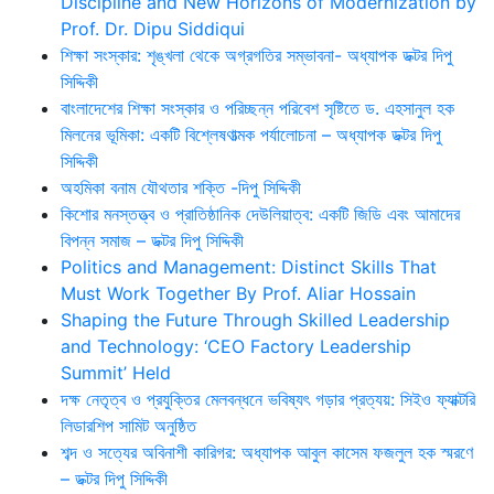
Discipline and New Horizons of Modernization by
Prof. Dr. Dipu Siddiqui
শিক্ষা সংস্কার: শৃঙ্খলা থেকে অগ্রগতির সম্ভাবনা- অধ্যাপক ডক্টর দিপু
সিদ্দিকী
বাংলাদেশের শিক্ষা সংস্কার ও পরিচ্ছন্ন পরিবেশ সৃষ্টিতে ড. এহসানুল হক
মিলনের ভূমিকা: একটি বিশ্লেষণাত্মক পর্যালোচনা – অধ্যাপক ডক্টর দিপু
সিদ্দিকী
অহমিকা বনাম যৌথতার শক্তি -দিপু সিদ্দিকী
কিশোর মনস্তত্ত্ব ও প্রাতিষ্ঠানিক দেউলিয়াত্ব: একটি জিডি এবং আমাদের
বিপন্ন সমাজ – ডক্টর দিপু সিদ্দিকী
Politics and Management: Distinct Skills That
Must Work Together By Prof. Aliar Hossain
Shaping the Future Through Skilled Leadership
and Technology: ‘CEO Factory Leadership
Summit’ Held
দক্ষ নেতৃত্ব ও প্রযুক্তির মেলবন্ধনে ভবিষ্যৎ গড়ার প্রত্যয়: সিইও ফ্যাক্টরি
লিডারশিপ সামিট অনুষ্ঠিত
শব্দ ও সত্যের অবিনাশী কারিগর: অধ্যাপক আবুল কাসেম ফজলুল হক স্মরণে
– ডক্টর দিপু সিদ্দিকী