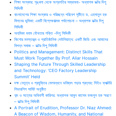
শিক্ষা সংস্কার: শৃঙ্খলা থেকে অগ্রগতির সম্ভাবনা- অধ্যাপক ডক্টর দিপু
সিদ্দিকী
বাংলাদেশের শিক্ষা সংস্কার ও পরিচ্ছন্ন পরিবেশ সৃষ্টিতে ড. এহসানুল হক
মিলনের ভূমিকা: একটি বিশ্লেষণাত্মক পর্যালোচনা – অধ্যাপক ডক্টর দিপু
সিদ্দিকী
অহমিকা বনাম যৌথতার শক্তি -দিপু সিদ্দিকী
কিশোর মনস্তত্ত্ব ও প্রাতিষ্ঠানিক দেউলিয়াত্ব: একটি জিডি এবং আমাদের
বিপন্ন সমাজ – ডক্টর দিপু সিদ্দিকী
Politics and Management: Distinct Skills That
Must Work Together By Prof. Aliar Hossain
Shaping the Future Through Skilled Leadership
and Technology: ‘CEO Factory Leadership
Summit’ Held
দক্ষ নেতৃত্ব ও প্রযুক্তির মেলবন্ধনে ভবিষ্যৎ গড়ার প্রত্যয়: সিইও ফ্যাক্টরি
লিডারশিপ সামিট অনুষ্ঠিত
শব্দ ও সত্যের অবিনাশী কারিগর: অধ্যাপক আবুল কাসেম ফজলুল হক স্মরণে
– ডক্টর দিপু সিদ্দিকী
A Portrait of Erudition, Professor Dr. Niaz Ahmed:
A Beacon of Wisdom, Humanity, and National