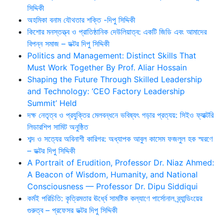
সিদ্দিকী
অহমিকা বনাম যৌথতার শক্তি -দিপু সিদ্দিকী
কিশোর মনস্তত্ত্ব ও প্রাতিষ্ঠানিক দেউলিয়াত্ব: একটি জিডি এবং আমাদের
বিপন্ন সমাজ – ডক্টর দিপু সিদ্দিকী
Politics and Management: Distinct Skills That
Must Work Together By Prof. Aliar Hossain
Shaping the Future Through Skilled Leadership
and Technology: ‘CEO Factory Leadership
Summit’ Held
দক্ষ নেতৃত্ব ও প্রযুক্তির মেলবন্ধনে ভবিষ্যৎ গড়ার প্রত্যয়: সিইও ফ্যাক্টরি
লিডারশিপ সামিট অনুষ্ঠিত
শব্দ ও সত্যের অবিনাশী কারিগর: অধ্যাপক আবুল কাসেম ফজলুল হক স্মরণে
– ডক্টর দিপু সিদ্দিকী
A Portrait of Erudition, Professor Dr. Niaz Ahmed:
A Beacon of Wisdom, Humanity, and National
Consciousness — Professor Dr. Dipu Siddiqui
কর্মই পরিচিতি: কৃত্রিমতার ঊর্ধ্বে সামষ্টিক কল্যাণে পার্সোনাল ব্র্যান্ডিংয়ের
গুরুত্ব – প্রফেসর ডক্টর দিপু সিদ্দিকী